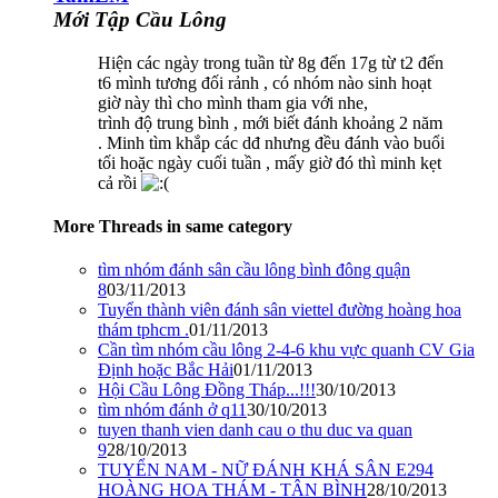
Mới Tập Cầu Lông
Hiện các ngày trong tuần từ 8g đến 17g từ t2 đến
t6 mình tương đối rảnh , có nhóm nào sinh hoạt
giờ này thì cho mình tham gia với nhe,
trình độ trung bình , mới biết đánh khoảng 2 năm
. Minh tìm khắp các dđ nhưng đều đánh vào buổi
tối hoặc ngày cuối tuần , mấy giờ đó thì minh kẹt
cả rồi
More Threads in same category
tìm nhóm đánh sân cầu lông bình đông quận
8
03/11/2013
Tuyển thành viên đánh sân viettel đường hoàng hoa
thám tphcm .
01/11/2013
Cần tìm nhóm cầu lông 2-4-6 khu vực quanh CV Gia
Định hoặc Bắc Hải
01/11/2013
Hội Cầu Lông Đồng Tháp...!!!
30/10/2013
tìm nhóm đánh ở q11
30/10/2013
tuyen thanh vien danh cau o thu duc va quan
9
28/10/2013
TUYỂN NAM - NỮ ĐÁNH KHÁ SÂN E294
HOÀNG HOA THÁM - TÂN BÌNH
28/10/2013