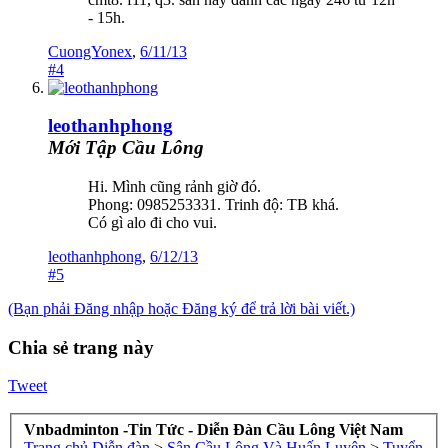
- 15h.
CuongYonex
,
6/11/13
#4
leothanhphong
Mới Tập Cầu Lông
Hi. Mình cũng rảnh giờ đó.
Phong: 0985253331. Trinh độ: TB khá.
Có gì alo đi cho vui.
leothanhphong
,
6/12/13
#5
(Bạn phải Đăng nhập hoặc Đăng ký để trả lời bài viết.)
Chia sẻ trang này
Tweet
Vnbadminton -Tin Tức - Diễn Đàn Cầu Lông Việt Nam
Trang chủ
Diễn đàn
>
Sân Cầu Lông Và Huấn Luyện
>
Tuyển