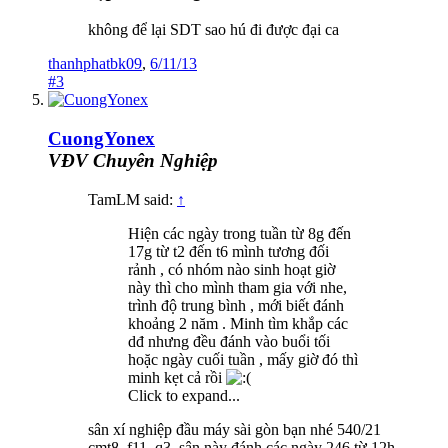
không để lại SDT sao hú đi được đại ca
thanhphatbk09
,
6/11/13
#3
CuongYonex
VĐV Chuyên Nghiệp
TamLM said:
↑
Hiện các ngày trong tuần từ 8g đến
17g từ t2 đến t6 mình tương đối
rảnh , có nhóm nào sinh hoạt giờ
này thì cho mình tham gia với nhe,
trình độ trung bình , mới biết đánh
khoảng 2 năm . Minh tìm khắp các
dđ nhưng đều đánh vào buổi tối
hoặc ngày cuối tuần , mấy giờ đó thì
minh kẹt cả rồi
Click to expand...
sân xí nghiệp đầu máy sài gòn bạn nhé 540/21
cmt8. f11, q3. sân này đánh các ngày 246 từ 12h