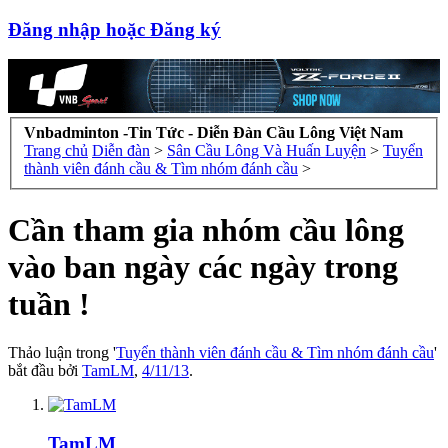
Đăng nhập hoặc Đăng ký
Vnbadminton -Tin Tức - Diễn Đàn Cầu Lông Việt Nam
Trang chủ
Diễn đàn
>
Sân Cầu Lông Và Huấn Luyện
>
Tuyển
thành viên đánh cầu & Tìm nhóm đánh cầu
>
Cần tham gia nhóm cầu lông
vào ban ngày các ngày trong
tuần !
Thảo luận trong '
Tuyển thành viên đánh cầu & Tìm nhóm đánh cầu
'
bắt đầu bởi
TamLM
,
4/11/13
.
TamLM