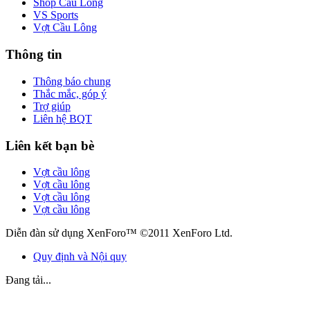
Shop Cầu Lông
VS Sports
Vợt Cầu Lông
Thông tin
Thông báo chung
Thắc mắc, góp ý
Trợ giúp
Liên hệ BQT
Liên kết bạn bè
Vợt cầu lông
Vợt cầu lông
Vợt cầu lông
Vợt cầu lông
Diễn đàn sử dụng XenForo™ ©2011 XenForo Ltd.
Quy định và Nội quy
Đang tải...