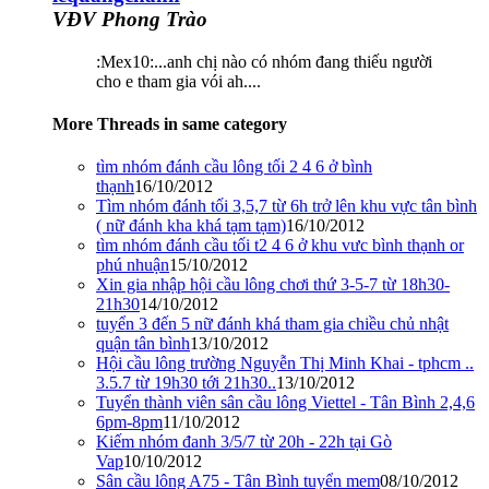
VĐV Phong Trào
:Mex10:...anh chị nào có nhóm đang thiếu người
cho e tham gia vói ah....
More Threads in same category
tìm nhóm đánh cầu lông tối 2 4 6 ở bình
thạnh
16/10/2012
Tìm nhóm đánh tối 3,5,7 từ 6h trở lên khu vực tân bình
( nữ đánh kha khá tạm tạm)
16/10/2012
tìm nhóm đánh cầu tối t2 4 6 ở khu vưc bình thạnh or
phú nhuận
15/10/2012
Xin gia nhập hội cầu lông chơi thứ 3-5-7 từ 18h30-
21h30
14/10/2012
tuyển 3 đến 5 nữ đánh khá tham gia chiều chủ nhật
quận tân bình
13/10/2012
Hội cầu lông trường Nguyễn Thị Minh Khai - tphcm ..
3.5.7 từ 19h30 tới 21h30..
13/10/2012
Tuyển thành viên sân cầu lông Viettel - Tân Bình 2,4,6
6pm-8pm
11/10/2012
Kiếm nhóm đanh 3/5/7 từ 20h - 22h tại Gò
Vap
10/10/2012
Sân cầu lông A75 - Tân Bình tuyển mem
08/10/2012