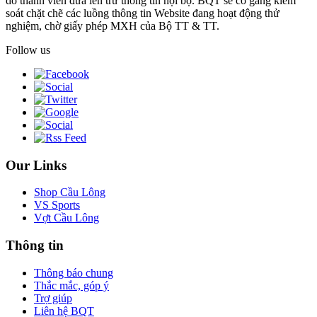
do thành viên đưa lên trừ thông tin nội bộ. BQT sẽ cố gắng kiểm
soát chặt chẽ các luồng thông tin Website đang hoạt động thử
nghiệm, chờ giấy phép MXH của Bộ TT & TT.
Follow us
Our Links
Shop Cầu Lông
VS Sports
Vợt Cầu Lông
Thông tin
Thông báo chung
Thắc mắc, góp ý
Trợ giúp
Liên hệ BQT