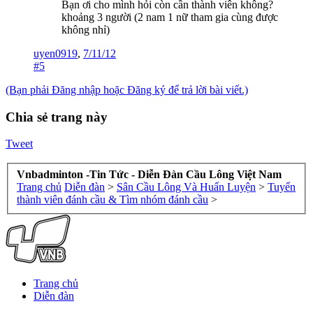
Bạn ơi cho mình hỏi còn cần thành viên không?
khoảng 3 người (2 nam 1 nữ tham gia cùng được
không nhỉ)
uyen0919
,
7/11/12
#5
(Bạn phải Đăng nhập hoặc Đăng ký để trả lời bài viết.)
Chia sẻ trang này
Tweet
Vnbadminton -Tin Tức - Diễn Đàn Cầu Lông Việt Nam
Trang chủ
Diễn đàn
>
Sân Cầu Lông Và Huấn Luyện
>
Tuyển
thành viên đánh cầu & Tìm nhóm đánh cầu
>
Trang chủ
Diễn đàn