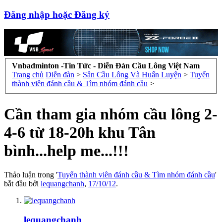
Đăng nhập hoặc Đăng ký
Vnbadminton -Tin Tức - Diễn Đàn Cầu Lông Việt Nam
Trang chủ
Diễn đàn
>
Sân Cầu Lông Và Huấn Luyện
>
Tuyển
thành viên đánh cầu & Tìm nhóm đánh cầu
>
Cần tham gia nhóm cầu lông 2-
4-6 từ 18-20h khu Tân
bình...help me...!!!
Thảo luận trong '
Tuyển thành viên đánh cầu & Tìm nhóm đánh cầu
'
bắt đầu bởi
lequangchanh
,
17/10/12
.
lequangchanh