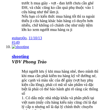
trước h mua giày - vợt - đan lưới chưa cần ghé
ĐH, và chắc cũng ko cần quá phụ thuộc vào 1
cửa hàng như thế làm ji.
Nếu bạn có kiến thức mua hàng tốt thì ra ngoài
thiếu ji cửa hàng khác bán hàng có duyên hơn
nhiều, chứ không có chảnh chẹ như mấy tiệm
lớn ko xem người mua hàng ra ji
guitaro0o
,
11/10/13
#149
shooting
VĐV Phong Trào
Mọi người lưu ý khi mua hàng nhé, theo mình thì
khi mua cần phải kiểm tra hàng kỹ về đường né,
góc cạnh và màu sắc của đế giày (vợt hay phụ
kiện cầu lông), phải có mã số sản phẩm và đặc
biệt là phải có thẻ bảo hành ghi rõ ràng các thông
số
1. Có dấu mộc nhà nhập khẩu và phân phối tại
việt nam (mấy cửa hàng kiểu này cũng chỉ là đại
lý cấp n nhưng nổ là đại lý chính thức chuyên