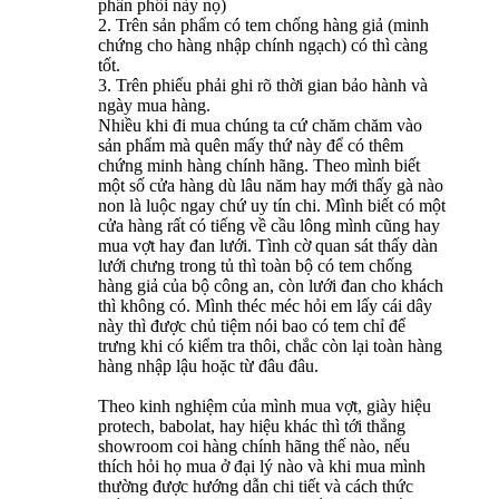
phân phối này nọ)
2. Trên sản phẩm có tem chống hàng giả (minh
chứng cho hàng nhập chính ngạch) có thì càng
tốt.
3. Trên phiếu phải ghi rõ thời gian bảo hành và
ngày mua hàng.
Nhiều khi đi mua chúng ta cứ chăm chăm vào
sản phẩm mà quên mấy thứ này để có thêm
chứng minh hàng chính hãng. Theo mình biết
một số cửa hàng dù lâu năm hay mới thấy gà nào
non là luộc ngay chứ uy tín chi. Mình biết có một
cửa hàng rất có tiếng về cầu lông mình cũng hay
mua vợt hay đan lưới. Tình cờ quan sát thấy dàn
lưới chưng trong tủ thì toàn bộ có tem chống
hàng giả của bộ công an, còn lưới đan cho khách
thì không có. Mình théc méc hỏi em lấy cái dây
này thì được chủ tiệm nói bao có tem chỉ để
trưng khi có kiểm tra thôi, chắc còn lại toàn hàng
hàng nhập lậu hoặc từ đâu đâu.
Theo kinh nghiệm của mình mua vợt, giày hiệu
protech, babolat, hay hiệu khác thì tới thẳng
showroom coi hàng chính hãng thế nào, nếu
thích hỏi họ mua ở đại lý nào và khi mua mình
thường được hướng dẫn chi tiết và cách thức