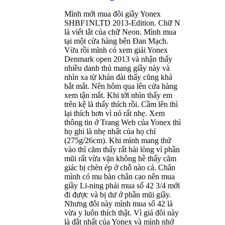
Mình mới mua đôi giầy Yonex
SHBF1NLTD 2013-Edition. Chữ N
là viết tắt của chữ Neon. Mình mua
tại một cửa hàng bên Đan Mạch.
Vừa rồi mình có xem giải Yonex
Denmark open 2013 và nhận thấy
nhiều danh thủ mang giầy này và
nhìn xa từ khán đài thấy cũng khá
bắt mắt. Nên hôm qua lên cửa hàng
xem tận mắt. Khi tới nhìn thấy em
trên kệ là thấy thích rồi. Cầm lên thì
lại thích hơn vì nó rất nhẹ. Xem
thông tin ở Trang Web của Yonex thì
họ ghi là nhẹ nhất của họ chỉ
(275g/26cm). Khi mình mang thử
vào thì cãm thấy rất hài lòng vì phần
mũi rất vừa vặn không hề thấy cãm
giác bị chèn ép ở chỗ nào cả. Chân
mình có mu bàn chân cao nên mua
giầy Li-ning phải mua số 42 3/4 mới
đi được và bị dư ở phần mũi giầy.
Nhưng đôi này mình mua số 42 là
vừa y luôn thích thật. Vì giá đôi này
là đắt nhất của Yonex và mình nhớ