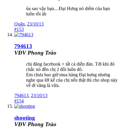
ủa sao vậy bạn....Đại Hưng nó diếm của bạn
luôn rồi àh
Quân
,
23/10/13
#153
794613
VĐV Phong Trào
chị đăng facebook + tất cả diễn đàn. Tới khi đó
chắc nó đền chị 2 đôi luôn đó.
Em chưa bao giờ mua hàng Đại hưng nhưng
nghe qua lời kể của chị nếu thật thì cho shop này
về dĩ vãng là vừa.
794613
,
23/10/13
#154
shooting
VĐV Phong Trào