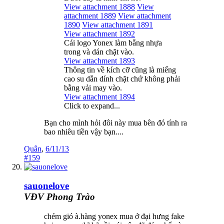
View attachment 1888
View
attachment 1889
View attachment
1890
View attachment 1891
View attachment 1892
Cái logo Yonex làm bằng nhựa
trong và dán chặt vào.
View attachment 1893
Thông tin về kích cỡ cũng là miếng
cao su dắn dính chặt chứ không phải
bằng vải may vào.
View attachment 1894
Click to expand...
Bạn cho mình hỏi đôi này mua bên đó tính ra
bao nhiêu tiền vậy bạn....
Quân
,
6/11/13
#159
sauonelove
VĐV Phong Trào
chém gió à.hàng yonex mua ở đại hưng fake