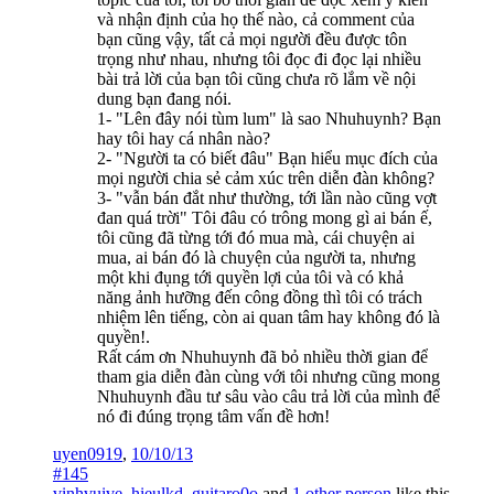
và nhận định của họ thế nào, cả comment của
bạn cũng vậy, tất cả mọi người đều được tôn
trọng như nhau, nhưng tôi đọc đi đọc lại nhiều
bài trả lời của bạn tôi cũng chưa rõ lắm về nội
dung bạn đang nói.
1- "Lên đây nói tùm lum" là sao Nhuhuynh? Bạn
hay tôi hay cá nhân nào?
2- "Người ta có biết đâu" Bạn hiểu mục đích của
mọi người chia sẻ cảm xúc trên diễn đàn không?
3- "vẫn bán đắt như thường, tới lần nào cũng vợt
đan quá trời" Tôi đâu có trông mong gì ai bán ế,
tôi cũng đã từng tới đó mua mà, cái chuyện ai
mua, ai bán đó là chuyện của người ta, nhưng
một khi đụng tới quyền lợi của tôi và có khả
năng ảnh hưỡng đến công đồng thì tôi có trách
nhiệm lên tiếng, còn ai quan tâm hay không đó là
quyền!.
Rất cám ơn Nhuhuynh đã bỏ nhiều thời gian để
tham gia diễn đàn cùng với tôi nhưng cũng mong
Nhuhuynh đầu tư sâu vào câu trả lời của mình để
nó đi đúng trọng tâm vấn đề hơn!
uyen0919
,
10/10/13
#145
vinhvuive
,
hieulkd
,
guitaro0o
and
1 other person
like this.