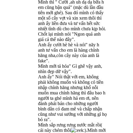
Mình thì " Cười ,ah uh dạ dạ bữa h
em cũng bận quá" (mặc dù lần đầu
tiên mới ghé). Sau đó mình có thấy
một số cây vợt và xin xem thôi thì
anh ấy liền đưa và tư vấn hết sức
nhiệt tình dù cho mình chưa kịp hỏi.
Chốt lại mình nói "Ngon quá anh
giá cả thế nào đây".
Anh ấy cười hè hè và nói" nãy h
anh tư vấn cho em là hàng chính
hãng nha,còn cây này của anh là
fake".
Mình mới tá hỏa" Gì ghê vậy anh,
nhìn đẹp dữ vậy".
Anh ấy" Nói thật với em, không
phải không muốn và không có tiền
nhập chính hãng nhưng khổ nỗi
muốn mua chính hãng thì đâu bao h
người ta ghé mình hả em ơi, nên
đành phải bán cho những người
bình dân có đam mê và chấp nhận
cũng như vui sướng với những gì họ
bỏ ra".
Mình sắp rưng rưng nước mắt rồi(
cái này chém thôi
).Mình mới