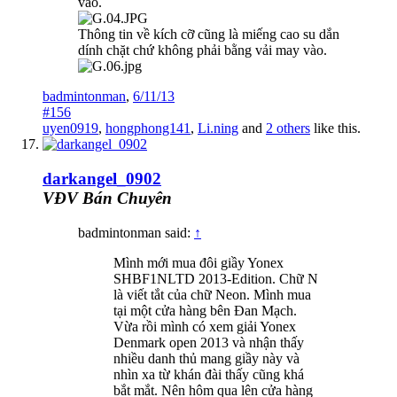
vào.
Thông tin về kích cỡ cũng là miếng cao su dắn
dính chặt chứ không phải bằng vải may vào.
badmintonman
,
6/11/13
#156
uyen0919
,
hongphong141
,
Li.ning
and
2 others
like this.
darkangel_0902
VĐV Bán Chuyên
badmintonman said:
↑
Mình mới mua đôi giầy Yonex
SHBF1NLTD 2013-Edition. Chữ N
là viết tắt của chữ Neon. Mình mua
tại một cửa hàng bên Đan Mạch.
Vừa rồi mình có xem giải Yonex
Denmark open 2013 và nhận thấy
nhiều danh thủ mang giầy này và
nhìn xa từ khán đài thấy cũng khá
bắt mắt. Nên hôm qua lên cửa hàng