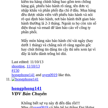
kiểm tra hàng chính hãng bao gồm tem chống
hàng giả, phiếu bảo hành rõ ràng, tên đơn vị
nhập khẩu và phân phối địa chỉ ở đâu. Mua hàng
đều được nhân viên viết phiếu bảo hành và nói
rõ qui định bảo hành, nơi bảo hành thời gian bảo
hành thường là 2-3 tháng. Ngoài ra họ còn xin số
điện thoại và email để làm báo cáo về công ty
phân phối.
Mấy món hàng nào bảo hành chỉ vài ngày (hay
dưới 1 tháng) và chẳng nói rõ ràng nguồn gốc
hay chút thông tin đáng tin cậy thì nên xem lại vì
đây là kiểu đánh trống bỏ dùi.
Last edited:
11/10/13
shooting
,
11/10/13
#150
hongphong141
and
uyen0919
like this.
hongphong141
VĐV Bán Chuyên
Không biết sự vụ này đi đến đâu rồi!!!
Miss @
uyen0919
có liên hệ lại thằng Đại Hưng