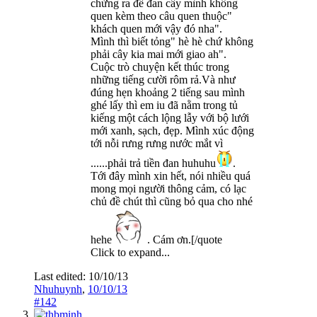
chừng ra để đan cây mình không
quen kèm theo câu quen thuộc"
khách quen mới vậy đó nha".
Mình thì biết tỏng" hè hè chứ không
phải cây kia mai mới giao ah".
Cuộc trò chuyện kết thúc trong
những tiếng cười rôm rả.Và như
đúng hẹn khoảng 2 tiếng sau mình
ghé lấy thì em iu đã nằm trong tủ
kiếng một cách lộng lẫy với bộ lưới
mới xanh, sạch, đẹp. Mình xúc động
tới nỗi rưng rưng nước mắt vì
......phải trả tiền đan huhuhu
.
Tới đây mình xin hết, nói nhiều quá
mong mọi người thông cảm, có lạc
chủ đề chút thì cũng bỏ qua cho nhé
hehe
. Cám ơn.[/quote
Click to expand...
Last edited:
10/10/13
Nhuhuynh
,
10/10/13
#142