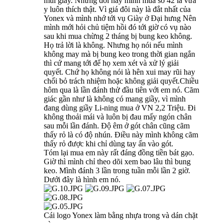
mũi giầy. Nhưng đôi này mình mua số 42 là vừa
y luôn thích thật. Vì giá đôi này là đắt nhất của
Yonex và mình nhớ tới vụ Giày ở Đại hưng Nên
mình mới hỏi chủ tiệm hồi đó tới giờ có vụ nào
sau khi mua chừng 2 tháng bị bung keo không.
Họ trả lời là không. Nhưng họ nói nếu mình
không may mà bị bung keo trong thời gian ngắn
thì cứ mang tới để họ xem xét và xử lý giải
quyết. Chứ họ không nói là hên xui may rũi hay
chối bỏ trách nhiệm hoặc không giải quyết.Chiều
hôm qua là lần đánh thử đầu tiên với em nó. Cãm
giác gần như là không có mang giầy, vì mình
đang dùng giầy Li-ning mua ở VN 2,2 Triệu. Đi
không thoải mái và luôn bị đau mấy ngón chân
sau mỗi lần đánh. Độ êm ở gót chân cũng cãm
thấy rỏ là có độ nhún. Điều này mình không cãm
thấy rỏ được khi chỉ dùng tay ấn vào gót.
Tóm lại mua em này rất đáng đồng tiền bát gạo.
Giờ thì mình chỉ theo dõi xem bao lâu thì bung
keo. Mình đánh 3 lần trong tuần mỗi lần 2 giờ.
Dưới đây là hình em nó.
Cái logo Yonex làm bằng nhựa trong và dán chặt