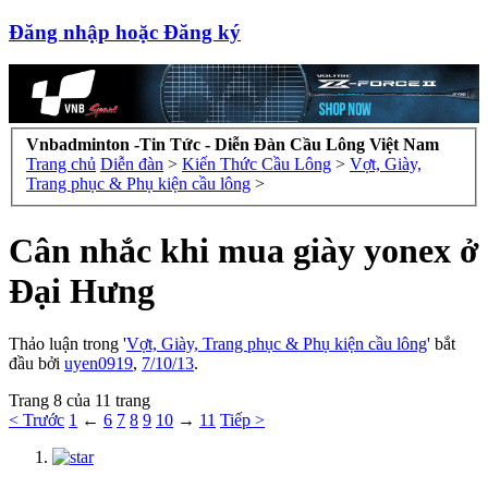
Đăng nhập hoặc Đăng ký
Vnbadminton -Tin Tức - Diễn Đàn Cầu Lông Việt Nam
Trang chủ
Diễn đàn
>
Kiến Thức Cầu Lông
>
Vợt, Giày,
Trang phục & Phụ kiện cầu lông
>
Cân nhắc khi mua giày yonex ở
Đại Hưng
Thảo luận trong '
Vợt, Giày, Trang phục & Phụ kiện cầu lông
' bắt
đầu bởi
uyen0919
,
7/10/13
.
Trang 8 của 11 trang
< Trước
1
←
6
7
8
9
10
→
11
Tiếp >