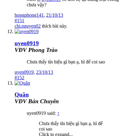
chưa vậy?
hongphong141
,
21/10/13
#151
chi.nguyen02
thích bài này.
uyen0919
VĐV Phong Trào
Chưa thấy tín hiệu gì bạn ạ, hì để coi sao
uyen0919
,
23/10/13
#152
Quân
VĐV Bán Chuyên
uyen0919 said:
↑
Chưa thấy tín hiệu gì bạn ạ, hì để
coi sao
Click to expand...