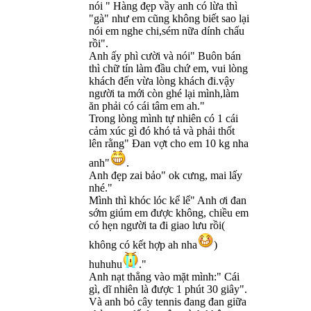
nói " Hàng đẹp vầy anh có lừa thì
"gà" như em cũng không biết sao lại
nói em nghe chi,sém nữa dính chấu
rồi".
Anh ấy phì cười và nói" Buôn bán
thì chữ tín làm đầu chứ em, vui lòng
khách đến vừa lòng khách đi.vậy
người ta mới còn ghé lại mình,làm
ăn phải có cái tâm em ah."
Trong lòng mình tự nhiên có 1 cái
cảm xúc gì đó khó tả và phải thốt
lên rằng" Đan vợt cho em 10 kg nha
anh"
.
Anh đẹp zai bảo" ok cưng, mai lấy
nhé."
Mình thì khóc lóc kể lể" Anh ơi đan
sớm giúm em được không, chiều em
có hẹn người ta đi giao lưu rồi(
không có kết hợp ah nha
)
huhuhu
."
Anh nạt thẳng vào mặt mình:" Cái
gì, dĩ nhiên là được 1 phút 30 giây".
Và anh bỏ cây tennis đang đan giữa