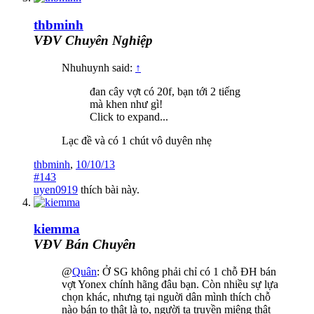
thbminh
VĐV Chuyên Nghiệp
Nhuhuynh said:
↑
đan cây vợt có 20f, bạn tới 2 tiếng
mà khen như gì!
Click to expand...
Lạc đề và có 1 chút vô duyên nhẹ
thbminh
,
10/10/13
#143
uyen0919
thích bài này.
kiemma
VĐV Bán Chuyên
@
Quân
: Ở SG không phải chỉ có 1 chỗ ĐH bán
vợt Yonex chính hãng đâu bạn. Còn nhiều sự lựa
chọn khác, nhưng tại nguời dân mình thích chỗ
nào bán to thật là to, người ta truyền miệng thật