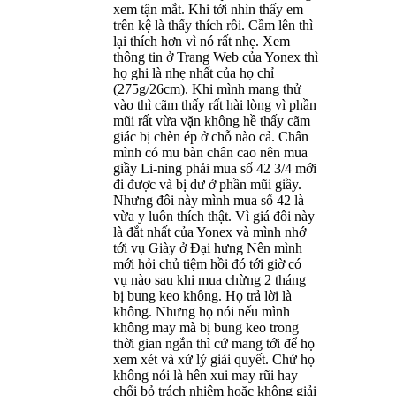
xem tận mắt. Khi tới nhìn thấy em
trên kệ là thấy thích rồi. Cầm lên thì
lại thích hơn vì nó rất nhẹ. Xem
thông tin ở Trang Web của Yonex thì
họ ghi là nhẹ nhất của họ chỉ
(275g/26cm). Khi mình mang thử
vào thì cãm thấy rất hài lòng vì phần
mũi rất vừa vặn không hề thấy cãm
giác bị chèn ép ở chỗ nào cả. Chân
mình có mu bàn chân cao nên mua
giầy Li-ning phải mua số 42 3/4 mới
đi được và bị dư ở phần mũi giầy.
Nhưng đôi này mình mua số 42 là
vừa y luôn thích thật. Vì giá đôi này
là đắt nhất của Yonex và mình nhớ
tới vụ Giày ở Đại hưng Nên mình
mới hỏi chủ tiệm hồi đó tới giờ có
vụ nào sau khi mua chừng 2 tháng
bị bung keo không. Họ trả lời là
không. Nhưng họ nói nếu mình
không may mà bị bung keo trong
thời gian ngắn thì cứ mang tới để họ
xem xét và xử lý giải quyết. Chứ họ
không nói là hên xui may rũi hay
chối bỏ trách nhiệm hoặc không giải