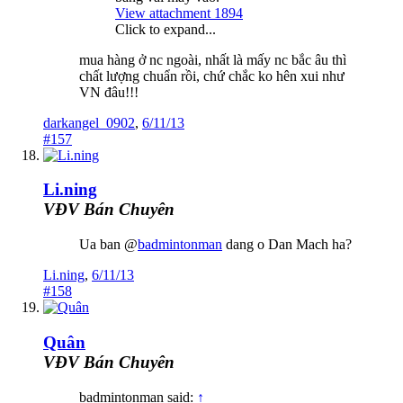
View attachment 1894
Click to expand...
mua hàng ở nc ngoài, nhất là mấy nc bắc âu thì
chất lượng chuẩn rồi, chứ chắc ko hên xui như
VN đâu!!!
darkangel_0902
,
6/11/13
#157
Li.ning
VĐV Bán Chuyên
Ua ban @
badmintonman
dang o Dan Mach ha?
Li.ning
,
6/11/13
#158
Quân
VĐV Bán Chuyên
badmintonman said:
↑