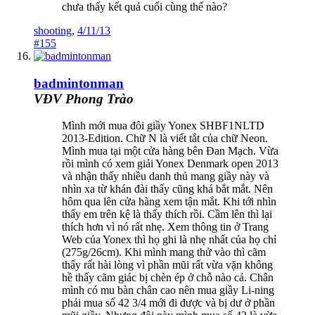
chưa thấy kết quả cuối cùng thế nào?
shooting
,
4/11/13
#155
badmintonman
VĐV Phong Trào
Mình mới mua đôi giầy Yonex SHBF1NLTD
2013-Edition. Chữ N là viết tắt của chữ Neon.
Mình mua tại một cửa hàng bên Đan Mạch. Vừa
rồi mình có xem giải Yonex Denmark open 2013
và nhận thấy nhiều danh thủ mang giầy này và
nhìn xa từ khán đài thấy cũng khá bắt mắt. Nên
hôm qua lên cửa hàng xem tận mắt. Khi tới nhìn
thấy em trên kệ là thấy thích rồi. Cầm lên thì lại
thích hơn vì nó rất nhẹ. Xem thông tin ở Trang
Web của Yonex thì họ ghi là nhẹ nhất của họ chỉ
(275g/26cm). Khi mình mang thử vào thì cãm
thấy rất hài lòng vì phần mũi rất vừa vặn không
hề thấy cãm giác bị chèn ép ở chỗ nào cả. Chân
mình có mu bàn chân cao nên mua giầy Li-ning
phải mua số 42 3/4 mới đi được và bị dư ở phần