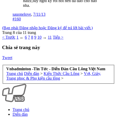
haizz,suy nghĩ kỹ rồi nói nên đã đảo chổ nào
nha.
sauonelove
,
7/11/13
#160
(Bạn phải Đăng nhập hoặc Đăng ký để trả lời bài viết.)
Trang 8 của 11 trang
< Trước
1
←
6
7
8
9
10
→
11
Tiếp >
Chia sẻ trang này
Tweet
Vnbadminton -Tin Tức - Diễn Đàn Cầu Lông Việt Nam
Trang chủ
Diễn đàn
>
Kiến Thức Cầu Lông
>
Vợt, Giày,
Trang phục & Phụ kiện cầu lông
>
Trang chủ
Diễn đàn