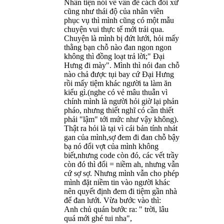
Nhân tiện nói về vấn đề cách đối xử
cũng như thái độ của nhân viên
phục vụ thì mình cũng có một mẫu
chuyện vui thực tế mới trải qua.
Chuyện là mình bị đứt lưới, hỏi mấy
thằng bạn chỗ nào đan ngon ngon
không thì đồng loạt trả lời;" Đại
Hưng đi mày". Mình thì nói đan chỗ
nào chả được tụi bay cứ Đại Hưng
rồi mấy tiệm khác người ta làm ăn
kiểu gì.(nghe có vẻ mâu thuẫn vì
chính mình là người hỏi giờ lại phản
pháo, nhưng thiết nghĩ có cần thiết
phải "lậm" tới mức như vậy không).
Thật ra hỏi là tại vì cái bản tính nhát
gan của mình,sợ đem đi đan chỗ bậy
bạ nó đổi vợt của mình không
biết,nhưng code còn đó, các vết trầy
còn đó thì đổi = niềm ah, nhưng vẫn
cứ sợ sợ. Nhưng mình vẫn cho phép
mình đặt niềm tin vào người khác
nên quyết định đem đi tiệm gần nhà
để đan lưới. Vừa bước vào thì:
Anh chủ quán bước ra: " trời, lâu
quá mới ghé tui nha",