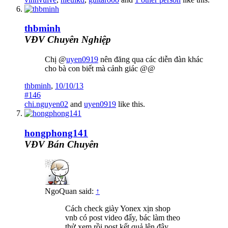
thbminh
VĐV Chuyên Nghiệp
Chị @
uyen0919
nên đăng qua các diễn đàn khác
cho bà con biết mà cảnh giác @@
thbminh
,
10/10/13
#146
chi.nguyen02
and
uyen0919
like this.
hongphong141
VĐV Bán Chuyên
NgoQuan said:
↑
Cách check giày Yonex xịn shop
vnb có post video đấy, bác làm theo
thử xem rồi post kết quả lên đây