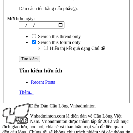
Dãn cách tên bằng dấu phẩy(,).
Mới hơn ngày:
Search this thread only
Search this forum only
Hiển thị kết quả dạng Chủ đề
Tìm kiếm hữu ích
Recent Posts
Thêm...
Diễn Đàn Cầu Lông Vnbadminton
Vnbadminton.com là diễn đàn về Cầu Lông Việt
Nam. Vnbadminton được thành lập từ 2012 với mục
đích giao lưu, học hỏi, chia sẻ và thảo luận mọi vấn đề liên quan
đến cầu lông. Chúng tôi sẽ không chịu trách nhiệm với các thông tin