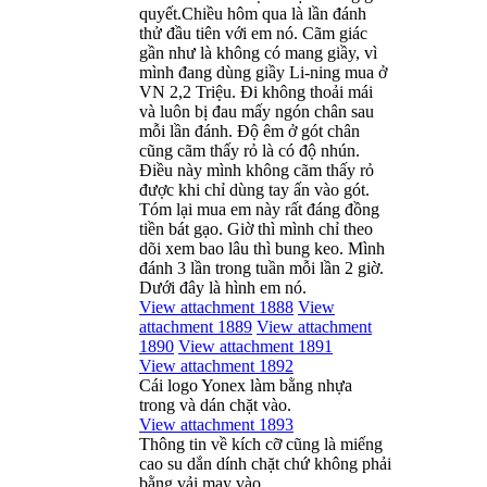
quyết.Chiều hôm qua là lần đánh
thử đầu tiên với em nó. Cãm giác
gần như là không có mang giầy, vì
mình đang dùng giầy Li-ning mua ở
VN 2,2 Triệu. Đi không thoải mái
và luôn bị đau mấy ngón chân sau
mỗi lần đánh. Độ êm ở gót chân
cũng cãm thấy rỏ là có độ nhún.
Điều này mình không cãm thấy rỏ
được khi chỉ dùng tay ấn vào gót.
Tóm lại mua em này rất đáng đồng
tiền bát gạo. Giờ thì mình chỉ theo
dõi xem bao lâu thì bung keo. Mình
đánh 3 lần trong tuần mỗi lần 2 giờ.
Dưới đây là hình em nó.
View attachment 1888
View
attachment 1889
View attachment
1890
View attachment 1891
View attachment 1892
Cái logo Yonex làm bằng nhựa
trong và dán chặt vào.
View attachment 1893
Thông tin về kích cỡ cũng là miếng
cao su dắn dính chặt chứ không phải
bằng vải may vào.