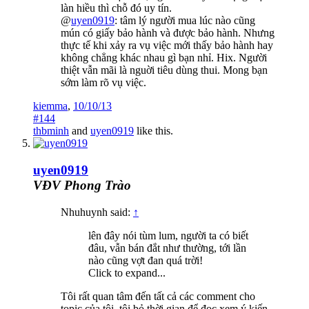
làn hiều thì chỗ đó uy tín.
@
uyen0919
: tâm lý người mua lúc nào cũng
mún có giấy bảo hành và được bảo hành. Nhưng
thực tế khi xảy ra vụ việc mới thấy bảo hành hay
không chẳng khác nhau gì bạn nhỉ. Hix. Người
thiệt vẫn mãi là nguời tiêu dùng thui. Mong bạn
sớm làm rõ vụ việc.
kiemma
,
10/10/13
#144
thbminh
and
uyen0919
like this.
uyen0919
VĐV Phong Trào
Nhuhuynh said:
↑
lên đây nói tùm lum, người ta có biết
đâu, vẫn bán đắt như thường, tới lần
nào cũng vợt đan quá trời!
Click to expand...
Tôi rất quan tâm đến tất cả các comment cho
topic của tôi, tôi bỏ thời gian để đọc xem ý kiến