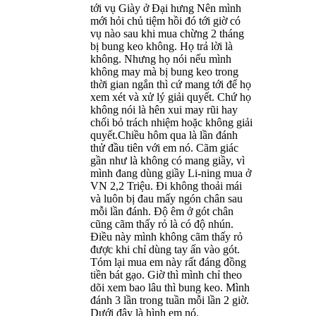
tới vụ Giày ở Đại hưng Nên mình
mới hỏi chủ tiệm hồi đó tới giờ có
vụ nào sau khi mua chừng 2 tháng
bị bung keo không. Họ trả lời là
không. Nhưng họ nói nếu mình
không may mà bị bung keo trong
thời gian ngắn thì cứ mang tới để họ
xem xét và xử lý giải quyết. Chứ họ
không nói là hên xui may rũi hay
chối bỏ trách nhiệm hoặc không giải
quyết.Chiều hôm qua là lần đánh
thử đầu tiên với em nó. Cãm giác
gần như là không có mang giầy, vì
mình đang dùng giầy Li-ning mua ở
VN 2,2 Triệu. Đi không thoải mái
và luôn bị đau mấy ngón chân sau
mỗi lần đánh. Độ êm ở gót chân
cũng cãm thấy rỏ là có độ nhún.
Điều này mình không cãm thấy rỏ
được khi chỉ dùng tay ấn vào gót.
Tóm lại mua em này rất đáng đồng
tiền bát gạo. Giờ thì mình chỉ theo
dõi xem bao lâu thì bung keo. Mình
đánh 3 lần trong tuần mỗi lần 2 giờ.
Dưới đây là hình em nó.