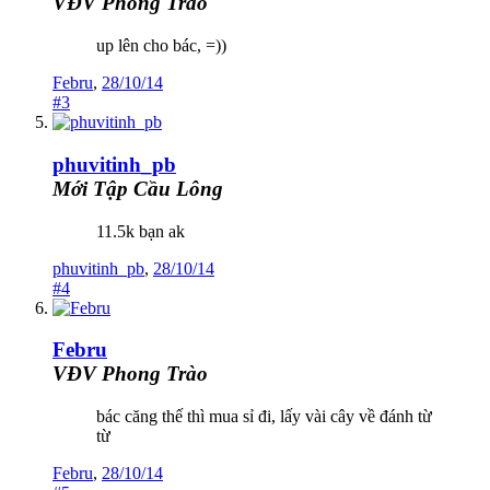
VĐV Phong Trào
up lên cho bác, =))
Febru
,
28/10/14
#3
phuvitinh_pb
Mới Tập Cầu Lông
11.5k bạn ak
phuvitinh_pb
,
28/10/14
#4
Febru
VĐV Phong Trào
bác căng thế thì mua sỉ đi, lấy vài cây về đánh từ
từ
Febru
,
28/10/14