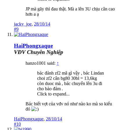
JP mà gãy thì đau thật. Mà a lên 3U chịu cân cao
hơn a ạ
jacky_joe
,
28/10/14
#9
HaiPhongxaque
VĐV Chuyên Nghiệp
hanzo1001 said:
↑
bác đánh zf2 mã gì vậy , bác Lindan
choi zf2 cân bg80 30bl = 13,6kg
còn duoc mà , bác chuyển lên 3u đi
cho bảo đảm .
Click to expand...
Bác biết vợt của vđv nó như nào ko mà so kiểu
đó
HaiPhongxaque
,
28/10/14
#10