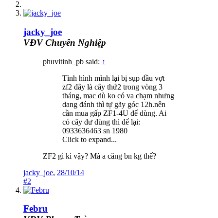
jacky_joe
VĐV Chuyên Nghiệp
phuvitinh_pb said:
↑
Tình hình mình lại bị sụp đầu vợt
zf2 đây là cây thứ2 trong vòng 3
tháng, mac dù ko có va chạm nhưng
dang đánh thì tự gãy góc 12h.nên
cần mua gấp ZF1-4U để dùng. Ai
có cây dư dùng thì để lại:
0933636463 sn 1980
Click to expand...
ZF2 gì kì vậy? Mà a căng bn kg thế?
jacky_joe
,
28/10/14
#2
Febru