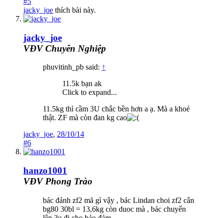
#5
jacky_joe
thích bài này.
jacky_joe
VĐV Chuyên Nghiệp
phuvitinh_pb said:
↑
11.5k bạn ak
Click to expand...
11.5kg thì cầm 3U chắc bền hơn a ạ. Mà a khoẻ
thật. ZF mà còn đan kg cao
jacky_joe
,
28/10/14
#6
hanzo1001
VĐV Phong Trào
bác đánh zf2 mã gì vậy , bác Lindan choi zf2 cân
bg80 30bl = 13,6kg còn duoc mà , bác chuyển
lên 3u đi cho bảo đảm .