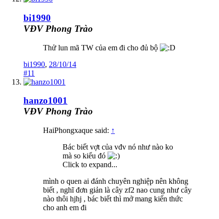
bi1990
VĐV Phong Trào
Thử lun mã TW của em đi cho đủ bộ
bi1990
,
28/10/14
#11
hanzo1001
VĐV Phong Trào
HaiPhongxaque said:
↑
Bác biết vợt của vđv nó như nào ko
mà so kiểu đó
Click to expand...
mình o quen ai đánh chuyên nghiệp nên không
biết , nghĩ đơn giản là cây zf2 nao cung như cây
nào thôi hjhj , bác biết thì mở mang kiến thức
cho anh em đi