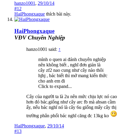
hanzo1001
,
29/10/14
#12
HaiPhongxaque
thích bài này.
HaiPhongxaque
VĐV Chuyên Nghiệp
hanzo1001 said:
↑
mình o quen ai đánh chuyên nghiệp
nên không biết , nghĩ đơn giản là
cây zf2 nao cung như cây nào thôi
hjhj , bác biết thì mở mang kiến thức
cho anh em đi
Click to expand...
Cây của người ta là 2u nên mức chịu lực nó cao
hơn đó bác.giống như cây arc fb mà ahsan cầm
ấy, nếu bác nghĩ nó là cây 6u giống mấy cây thị
trường phân phối bác nghĩ căng đc 13kg ko
HaiPhongxaque
,
29/10/14
#13