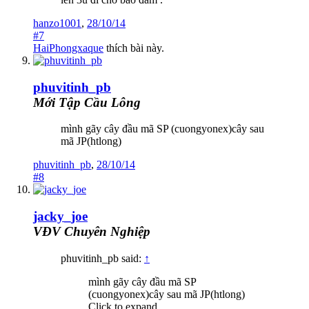
hanzo1001
,
28/10/14
#7
HaiPhongxaque
thích bài này.
phuvitinh_pb
Mới Tập Cầu Lông
mình gãy cây đầu mã SP (cuongyonex)cây sau
mã JP(htlong)
phuvitinh_pb
,
28/10/14
#8
jacky_joe
VĐV Chuyên Nghiệp
phuvitinh_pb said:
↑
mình gãy cây đầu mã SP
(cuongyonex)cây sau mã JP(htlong)
Click to expand...