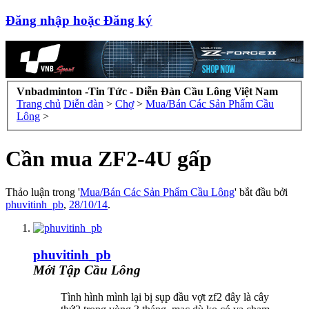
Đăng nhập hoặc Đăng ký
Vnbadminton -Tin Tức - Diễn Đàn Cầu Lông Việt Nam
Trang chủ
Diễn đàn
>
Chợ
>
Mua/Bán Các Sản Phẩm Cầu
Lông
>
Cần mua ZF2-4U gấp
Thảo luận trong '
Mua/Bán Các Sản Phẩm Cầu Lông
' bắt đầu bởi
phuvitinh_pb
,
28/10/14
.
phuvitinh_pb
Mới Tập Cầu Lông
Tình hình mình lại bị sụp đầu vợt zf2 đây là cây