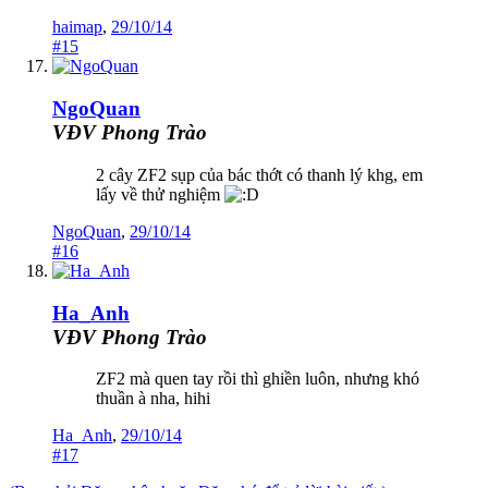
haimap
,
29/10/14
#15
NgoQuan
VĐV Phong Trào
2 cây ZF2 sụp của bác thớt có thanh lý khg, em
lấy về thử nghiệm
NgoQuan
,
29/10/14
#16
Ha_Anh
VĐV Phong Trào
ZF2 mà quen tay rồi thì ghiền luôn, nhưng khó
thuần à nha, hihi
Ha_Anh
,
29/10/14
#17