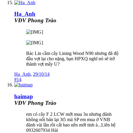
Ha_Anh
VĐV Phong Trào
Bác Lin cầm cây Lining Wood N90 nhưng đã độ
đầu vợt lại cho nặng, bạn HPXQ nghĩ nó sẽ trở
thành vợt mấy U?
Ha_Anh
,
29/10/14
#14
haimap
VĐV Phong Trào
em có cây F 2 LCW mới mua 3u nhưng đánh
không nổi bán lại 3t5 mả SP em mua ở VNB
đánh vài lần rồi cất bao nên mới tinh à...Liên hệ
0932607934 Hải