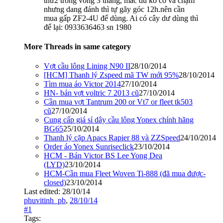
thứ2 trong vòng 3 tháng, mac dù ko có va chạm
nhưng dang đánh thì tự gãy góc 12h.nên cần
mua gấp ZF2-4U để dùng. Ai có cây dư dùng thì
để lại: 0933636463 sn 1980
More Threads in same category
Vợt cầu lông Lining N90 II
28/10/2014
[HCM] Thanh lý Zspeed mã TW mới 95%
28/10/2014
Tìm mua áo Victor 2014
27/10/2014
HN- bán vợt voltric 7 2013 cũ
27/10/2014
Cần mua vợt Tantrum 200 or Vt7 or fleet tk503
cũ
27/10/2014
Cung cấp giá sỉ dây cầu lông Yonex chính hãng
BG65
25/10/2014
Thanh lý cặp Apacs Rapier 88 và ZZSpeed
24/10/2014
Order áo Yonex Sunriseclick
23/10/2014
HCM - Bán Victor BS Lee Yong Dea
(LYD)
23/10/2014
HCM-Cần mua Fleet Woven Ti-888 (đã mua được-
closed)
23/10/2014
Last edited:
28/10/14
phuvitinh_pb
,
28/10/14
#1
Tags: