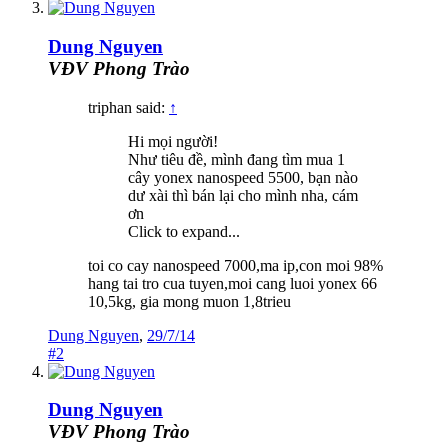
Dung Nguyen
VĐV Phong Trào
triphan said:
↑
Hi mọi người!
Như tiêu đề, mình đang tìm mua 1
cây yonex nanospeed 5500, bạn nào
dư xài thì bán lại cho mình nha, cám
ơn
Click to expand...
toi co cay nanospeed 7000,ma ip,con moi 98%
hang tai tro cua tuyen,moi cang luoi yonex 66
10,5kg, gia mong muon 1,8trieu
Dung Nguyen
,
29/7/14
#2
Dung Nguyen
VĐV Phong Trào