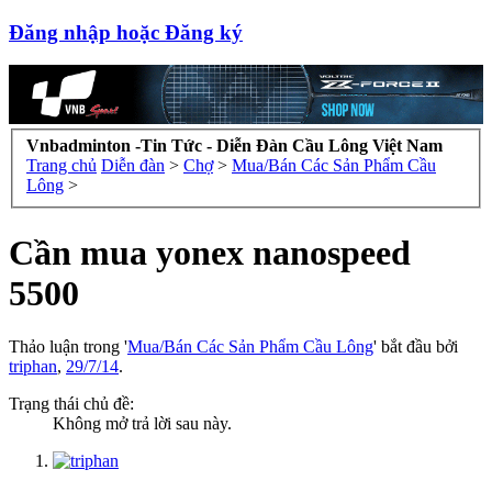
Đăng nhập hoặc Đăng ký
Vnbadminton -Tin Tức - Diễn Đàn Cầu Lông Việt Nam
Trang chủ
Diễn đàn
>
Chợ
>
Mua/Bán Các Sản Phẩm Cầu
Lông
>
Cần mua yonex nanospeed
5500
Thảo luận trong '
Mua/Bán Các Sản Phẩm Cầu Lông
' bắt đầu bởi
triphan
,
29/7/14
.
Trạng thái chủ đề:
Không mở trả lời sau này.