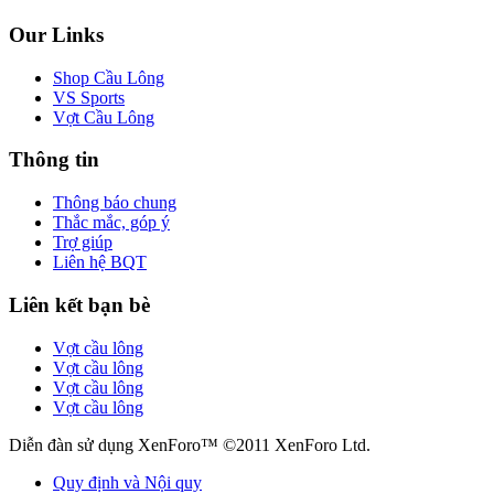
Our Links
Shop Cầu Lông
VS Sports
Vợt Cầu Lông
Thông tin
Thông báo chung
Thắc mắc, góp ý
Trợ giúp
Liên hệ BQT
Liên kết bạn bè
Vợt cầu lông
Vợt cầu lông
Vợt cầu lông
Vợt cầu lông
Diễn đàn sử dụng XenForo™ ©2011 XenForo Ltd.
Quy định và Nội quy