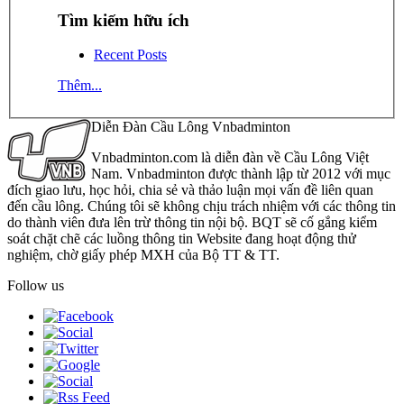
Tìm kiếm hữu ích
Recent Posts
Thêm...
Diễn Đàn Cầu Lông Vnbadminton
Vnbadminton.com là diễn đàn về Cầu Lông Việt
Nam. Vnbadminton được thành lập từ 2012 với mục
đích giao lưu, học hỏi, chia sẻ và thảo luận mọi vấn đề liên quan
đến cầu lông. Chúng tôi sẽ không chịu trách nhiệm với các thông tin
do thành viên đưa lên trừ thông tin nội bộ. BQT sẽ cố gắng kiểm
soát chặt chẽ các luồng thông tin Website đang hoạt động thử
nghiệm, chờ giấy phép MXH của Bộ TT & TT.
Follow us