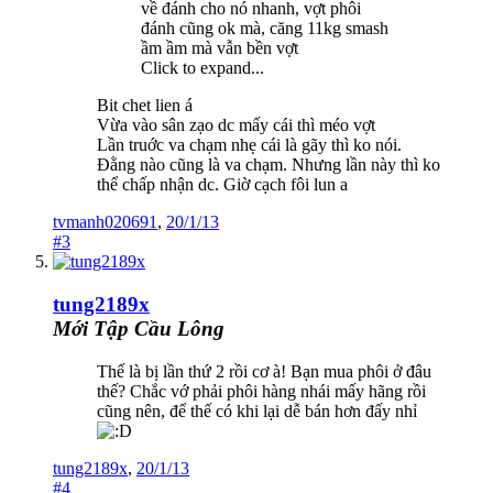
về đánh cho nó nhanh, vợt phôi
đánh cũng ok mà, căng 11kg smash
ầm ầm mà vẫn bền vợt
Click to expand...
Bit chet lien á
Vừa vào sân zạo dc mấy cái thì méo vợt
Lần truớc va chạm nhẹ cái là gãy thì ko nói.
Đằng nào cũng là va chạm. Nhưng lần này thì ko
thể chấp nhận dc. Giờ cạch fôi lun a
tvmanh020691
,
20/1/13
#3
tung2189x
Mới Tập Cầu Lông
Thế là bị lần thứ 2 rồi cơ à! Bạn mua phôi ở đâu
thế? Chắc vớ phải phôi hàng nhái mấy hãng rồi
cũng nên, để thế có khi lại dễ bán hơn đấy nhỉ
tung2189x
,
20/1/13
#4