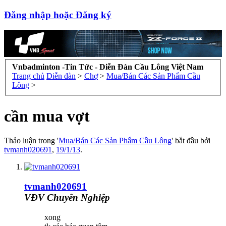
Đăng nhập hoặc Đăng ký
Vnbadminton -Tin Tức - Diễn Đàn Cầu Lông Việt Nam
Trang chủ
Diễn đàn
>
Chợ
>
Mua/Bán Các Sản Phẩm Cầu
Lông
>
cần mua vợt
Thảo luận trong '
Mua/Bán Các Sản Phẩm Cầu Lông
' bắt đầu bởi
tvmanh020691
,
19/1/13
.
tvmanh020691
VĐV Chuyên Nghiệp
xong