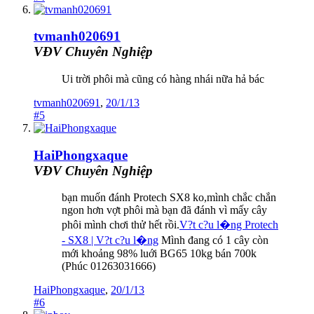
tvmanh020691
VĐV Chuyên Nghiệp
Ui trời phôi mà cũng có hàng nhái nữa hả bác
tvmanh020691
,
20/1/13
#5
HaiPhongxaque
VĐV Chuyên Nghiệp
bạn muốn đánh Protech SX8 ko,mình chắc chắn
ngon hơn vợt phôi mà bạn đã đánh vì mấy cây
phôi mình chơi thử hết rồi.
V?t c?u l�ng Protech
- SX8 | V?t c?u l�ng
Mình đang có 1 cây còn
mới khoảng 98% luới BG65 10kg bán 700k
(Phúc 01263031666)
HaiPhongxaque
,
20/1/13
#6