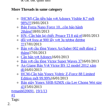
tk các bác quan tâm
More Threads in same category
[HCM]-Cần tiền bán vợt Adonex Visible K7 mới
98%!!!
19/01/2013
Bán Forza Nano Force 10...còn bảo hành
2tháng!
18/01/2013
HN- Cần bán lại chiếc Proace TI 8 giá rẻ
18/01/2013
đổi vợt foza at 900 lấy vợt 3u tương đương
!!!
17/01/2013
Bán vợt cầu lông Yonex ArcSaber 002 mới dùng 2
tháng
17/01/2013
Cần bán vợt Adonex
16/01/2013
Bán vợt cầu lông Victor Super Waves 37
16/01/2013
An Giang Bán Vợt Victor BS 12 model 2012 xám
đỏ
16/01/2013
HCM-Cần bán Yonex Voltric Z-Force 88 Limited
Edition mới 99.99%
16/01/2013
Bán giày Yonex SHB-92MX của Lee Chong Wei size
43
15/01/2013
tvmanh020691
,
19/1/13
#1
Tags: