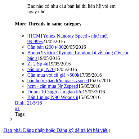
Bác nào có nhu cầu bán lại thì liên hệ với em
ngay nhé
More Threads in same category
[HCM] Yonex Nanoray Speed - như mới
99.99%
21/05/2016
Cần bán t200 t400
20/05/2016
Bao vợt victor Olympic London lại về hàng đây các
bác ạ
19/05/2016
Zf 2 Sp 4u
19/05/2016
bán or gl N70
18/05/2016
Cần mua vợt cũ giá <500k
17/05/2016
bán hoặc giao lưu apacs zspeed
16/05/2016
hcm - cần mua Nr Zspeed
15/05/2016
Doura 10 3ug5 cần giao lưu
15/05/2016
Bán Lining N90 Woods ii
15/05/2016
Binh
,
21/5/16
#1
Tags:
(Bạn phải Đăng nhập hoặc Đăng ký để trả lời bài viết.)