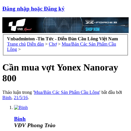
Đăng nhập hoặc Đăng ký
Vnbadminton -Tin Tức - Diễn Đàn Cầu Lông Việt Nam
Trang chủ
Diễn đàn
>
Chợ
>
Mua/Bán Các Sản Phẩm Cầu
Lông
>
Cần mua vợt Yonex Nanoray
800
Thảo luận trong '
Mua/Bán Các Sản Phẩm Cầu Lông
' bắt đầu bởi
Binh
,
21/5/16
.
Binh
VĐV Phong Trào