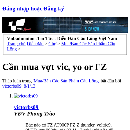
Đăng nhập hoặc Đăng ký
Vnbadminton -Tin Tức - Diễn Đàn Cầu Lông Việt Nam
Trang chủ
Diễn đàn
>
Chợ
>
Mua/Bán Các Sản Phẩm Cầu
Lông
>
Cần mua vợt vic, yo or FZ
Thảo luận trong '
Mua/Bán Các Sản Phẩm Cầu Lông
' bắt đầu bởi
victorbs09
,
8/1/13
.
victorbs09
VĐV Phong Trào
Bác nào có FZ AT900P FZ Z thunder, voltric9,