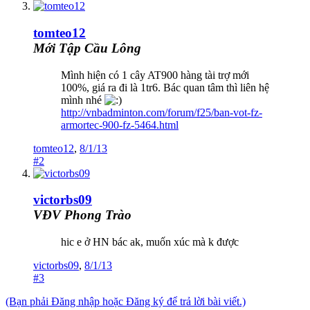
tomteo12
Mới Tập Cầu Lông
Mình hiện có 1 cây AT900 hàng tài trợ mới
100%, giá ra đi là 1tr6. Bác quan tâm thì liên hệ
mình nhé
http://vnbadminton.com/forum/f25/ban-vot-fz-
armortec-900-fz-5464.html
tomteo12
,
8/1/13
#2
victorbs09
VĐV Phong Trào
hic e ở HN bác ak, muốn xúc mà k được
victorbs09
,
8/1/13
#3
(Bạn phải Đăng nhập hoặc Đăng ký để trả lời bài viết.)