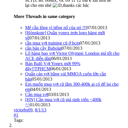
9LTD, arc 008dx, vic 09 11 12 mà k xài nữa để
lại cho em nhé
,thanks các bác
More Threads in same category
Mê cầu lông vì tiếng nổ của nó !!!
07/01/2013
[Hỏnnkute] Quần yonex trơn logo hàng mới
về
07/01/2013
cần mua vợt training cũ ở hcm
07/01/2013
cần bán cây Babolat
07/01/2013
Lô hàng bao vợt Victor Olympic London giá tốt cho
ACE diễn đàn
06/01/2013
Bán Balô Vợt Yonex mới 99%
đây!!TPHCM
06/01/2013
Quấn cán vợt bằng vải MMOA cuộn lớn cần
bán
05/01/2013
Em muốn mua vợt cũ tầm 300-400k ai có để lại cho
em
04/01/2013
Cần mua vợt
03/01/2013
[HN] Cần mua vợt cũ giá sinh viên <400k
^^
01/01/2013
victorbs09
,
8/1/13
#1
Tags: