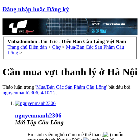
Đăng nhập hoặc Đăng ký
Vnbadminton -Tin Tức - Diễn Đàn Cầu Lông Việt Nam
Trang chủ
Diễn đàn
>
Chợ
>
Mua/Bán Các Sản Phẩm Cầu
Lông
>
Cần mua vợt thanh lý ở Hà Nội
Thảo luận trong '
Mua/Bán Các Sản Phẩm Cầu Lông
' bắt đầu bởi
nguyenmanh2306
,
4/10/12
.
nguyenmanh2306
Mới Tập Cầu Lông
Em sinh viên nghèo đam mê thể thao ;
muốn