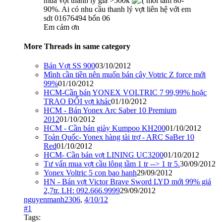
mua vợt thanh lý giá >500k
mới tầm 80-
90%. Ai có nhu cầu thanh lý vợt liên hệ với em
sdt 01676494 bốn 06
Em cảm ơn
More Threads in same category
Bán Vợt SS 900
03/10/2012
Mình cần tiền nên muốn bán cây Votric Z force mới
99%
01/10/2012
HCM-Cần bán YONEX VOLTRIC 7 99,99% hoặc
TRAO ĐỔI vợt khác
01/10/2012
HCM - Bán Yonex Arc Saber 10 Premium
2012
01/10/2012
HCM - Cần bán giày Kumpoo KH200
01/10/2012
Toàn Quốc- Yonex hàng tài trợ - ARC SaBer 10
Red
01/10/2012
HCM- Cần bán vợt LINING UC3200
01/10/2012
Tư vấn mua vợt cầu lông tầm 1 tr --> 1 tr 5.
30/09/2012
Yonex Voltric 5 con bao hanh
29/09/2012
HN - Bán vợt Victor Brave Sword LYD mới 99% giá
2,7tr. LH: 092.666.9999
29/09/2012
nguyenmanh2306
,
4/10/12
#1
Tags: