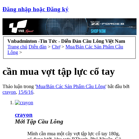
Đăng nhập hoặc Đăng ký
Vnbadminton -Tin Tức - Diễn Đàn Cầu Lông Việt Nam
Trang chủ
Diễn đàn
>
Chợ
>
Mua/Bán Các Sản Phẩm Cầu
Lông
>
cần mua vợt tập lực cổ tay
Thảo luận trong '
Mua/Bán Các Sản Phẩm Cầu Lông
' bắt đầu bởi
crayon
,
15/6/16
.
crayon
Mới Tập Cầu Lông
Mình cần mua một cây vợt tập lực cổ tay 180g,