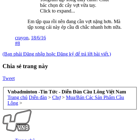
bác chọn đc cây vợt vừa tay.
Click to expand...
Em tập qua rồi nên đang cần vợt nặng hơn. Mà
tập xong cái này ép cầu đi chắc nhanh hơn nữa.
crayon
,
18/6/16
#8
(Bạn phải Đăng nhập hoặc Đăng ký để trả lời bài viết.)
Chia sẻ trang này
Tweet
Vnbadminton -Tin Tức - Diễn Đàn Cầu Lông Việt Nam
Trang chủ
Diễn đàn
>
Chợ
>
Mua/Bán Các Sản Phẩm Cầu
Lông
>