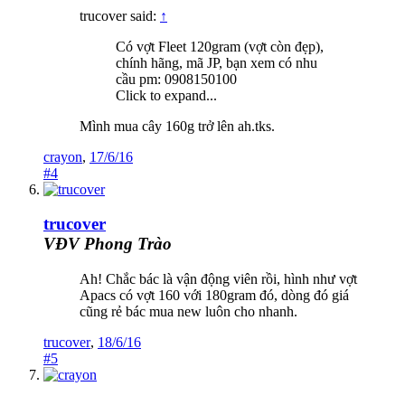
trucover said:
↑
Có vợt Fleet 120gram (vợt còn đẹp),
chính hãng, mã JP, bạn xem có nhu
cầu pm: 0908150100
Click to expand...
Mình mua cây 160g trở lên ah.tks.
crayon
,
17/6/16
#4
trucover
VĐV Phong Trào
Ah! Chắc bác là vận động viên rồi, hình như vợt
Apacs có vợt 160 với 180gram đó, dòng đó giá
cũng rẻ bác mua new luôn cho nhanh.
trucover
,
18/6/16
#5