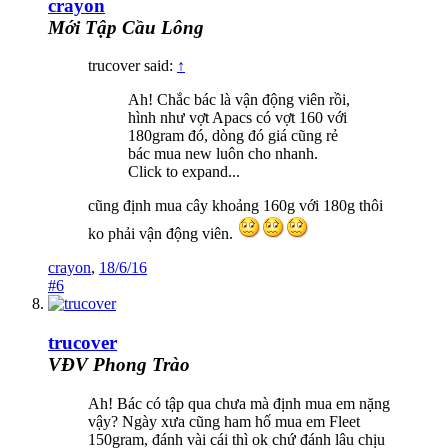
crayon
Mới Tập Cầu Lông
trucover said:
↑
Ah! Chắc bác là vận động viên rồi,
hình như vợt Apacs có vợt 160 với
180gram đó, dòng đó giá cũng rẻ
bác mua new luôn cho nhanh.
Click to expand...
cũng định mua cây khoảng 160g với 180g thôi
ko phải vận động viên.
crayon
,
18/6/16
#6
trucover
VĐV Phong Trào
Ah! Bác có tập qua chưa mà định mua em nặng
vậy? Ngày xưa cũng ham hố mua em Fleet
150gram, đánh vài cái thì ok chứ đánh lâu chịu