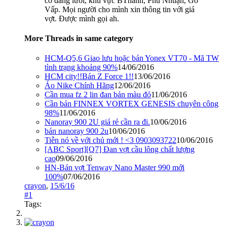
có đang lưới, khu vực BThanh, Phú Nhuận, Gò
Vấp. Mọi người cho mình xin thông tin với giá
vợt. Được mình gọi ah.
More Threads in same category
HCM-Q5,6 Giao lưu hoặc bán Yonex VT70 - Mã TW
tình trạng khoảng 90%
14/06/2016
HCM city!!Bán Z Force 1!!
13/06/2016
Áo Nike Chính Hãng
12/06/2016
Cần mua fz 2 lin đan bản màu đỏ
11/06/2016
Cần bán FINNEX VORTEX GENESIS chuyên công
98%
11/06/2016
Nanoray 900 2U giá rẻ cần ra đi.
10/06/2016
bán nanoray 900 2u
10/06/2016
Tiễn nó về với chủ mới ! <3 0903093722
10/06/2016
[ABC Sport][Q7] Đan vợt cầu lông chất lượng
cao
09/06/2016
HN-Bán vợt Tenway Nano Master 990 mới
100%
07/06/2016
crayon
,
15/6/16
#1
Tags: