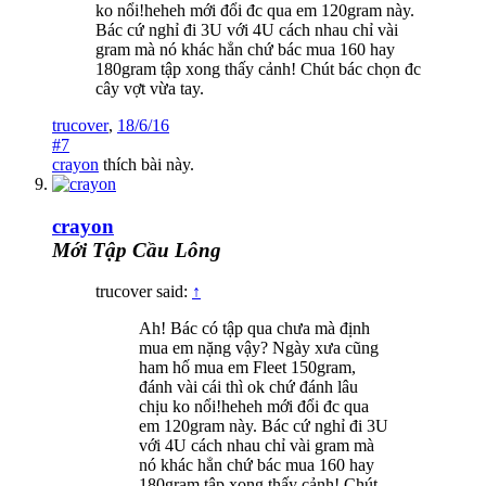
ko nổi!heheh mới đổi đc qua em 120gram này.
Bác cứ nghỉ đi 3U với 4U cách nhau chỉ vài
gram mà nó khác hẳn chứ bác mua 160 hay
180gram tập xong thấy cảnh! Chút bác chọn đc
cây vợt vừa tay.
trucover
,
18/6/16
#7
crayon
thích bài này.
crayon
Mới Tập Cầu Lông
trucover said:
↑
Ah! Bác có tập qua chưa mà định
mua em nặng vậy? Ngày xưa cũng
ham hố mua em Fleet 150gram,
đánh vài cái thì ok chứ đánh lâu
chịu ko nổi!heheh mới đổi đc qua
em 120gram này. Bác cứ nghỉ đi 3U
với 4U cách nhau chỉ vài gram mà
nó khác hẳn chứ bác mua 160 hay
180gram tập xong thấy cảnh! Chút