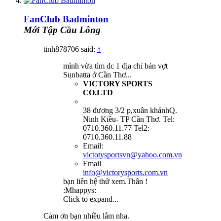
FanClub Badminton
Mới Tập Cầu Lông
tinh878706 said:
↑
mình vừa tìm dc 1 địa chỉ bán vợt
Sunbatta ở Cần Thơ...
VICTORY SPORTS
CO.LTD
38 đương 3/2 p,xuân khánhQ.
Ninh Kiều- TP Cần Thơ. Tel:
0710.360.11.77 Tel2:
0710.360.11.88
Email:
victotysportsvn@yahoo.com.vn
Email
info@victorysports.com.vn
bạn liên hệ thử xem.Thân !
:Mhappys:
Click to expand...
Cảm ơn bạn nhiều lắm nha.