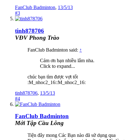
FanClub Badminton
,
13/5/13
#3
tinh878706
VĐV Phong Trào
FanClub Badminton said:
↑
Cảm ơn bạn nhiều lắm nha.
Click to expand...
chúc bạn tìm được vợt tốt
:M_nhoc2_16::M_nhoc2_16:
tinh878706
,
13/5/13
#4
FanClub Badminton
Mới Tập Cầu Lông
Tiện đây mong Các Bạn nào đã sử dụng qua