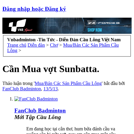
Đăng nhập hoặc Đăng ký
Vnbadminton -Tin Tức - Diễn Đàn Cầu Lông Việt Nam
Trang chủ
Diễn đàn
>
Chợ
>
Mua/Bán Các Sản Phẩm Cầu
Lông
>
Cần Mua vợt Sunbatta.
Thảo luận trong '
Mua/Bán Các Sản Phẩm Cầu Lông
' bắt đầu bởi
FanClub Badminton
,
13/5/13
.
FanClub Badminton
Mới Tập Cầu Lông
Em đang học tại cân thơ, hum bửa đánh cầu va