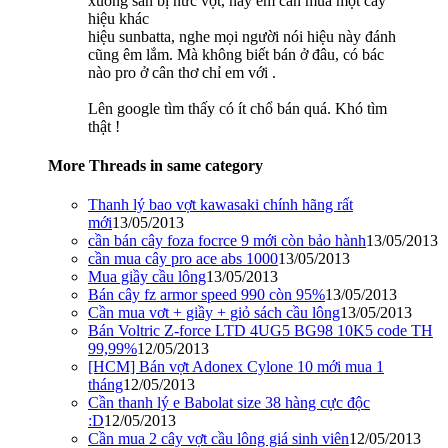
xuống sân bị nức vợt, nay em cân mua một cây
hiệu khác
hiệu sunbatta, nghe mọi người nói hiệu này đánh
cũng êm lắm. Mà không biết bán ở đâu, có bác
nào pro ở cân thơ chỉ em với .
Lên google tìm thấy có ít chổ bán quá. Khó tìm
thật !
More Threads in same category
Thanh lý bao vợt kawasaki chính hãng rất
mới
13/05/2013
cần bán cây foza focrce 9 mới còn bảo hành
13/05/2013
cần mua cây pro ace abs 1000
13/05/2013
Mua giầy cầu lông
13/05/2013
Bán cây fz armor speed 990 còn 95%
13/05/2013
Cần mua vơt + giầy + giỏ sách cầu lông
13/05/2013
Bán Voltric Z-force LTD 4UG5 BG98 10K5 code TH
99,99%
12/05/2013
[HCM] Bán vợt Adonex Cylone 10 mới mua 1
tháng
12/05/2013
Cần thanh lý e Babolat size 38 hàng cực độc
:D
12/05/2013
Cần mua 2 cây vợt cầu lông giá sinh viên
12/05/2013