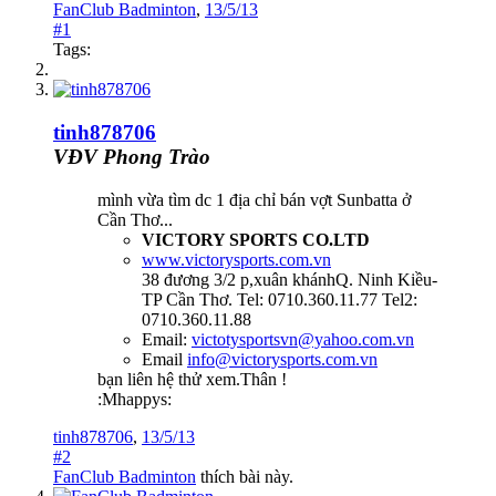
FanClub Badminton
,
13/5/13
#1
Tags:
tinh878706
VĐV Phong Trào
mình vừa tìm dc 1 địa chỉ bán vợt Sunbatta ở
Cần Thơ...
VICTORY SPORTS CO.LTD
www.victorysports.com.vn
38 đương 3/2 p,xuân khánhQ. Ninh Kiều-
TP Cần Thơ. Tel: 0710.360.11.77 Tel2:
0710.360.11.88
Email:
victotysportsvn@yahoo.com.vn
Email
info@victorysports.com.vn
bạn liên hệ thử xem.Thân !
:Mhappys:
tinh878706
,
13/5/13
#2
FanClub Badminton
thích bài này.