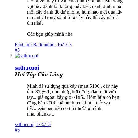
Dong vot này tư vấn cho minh với nha. Mà dòng
vợt này đánh tốt không mấy bác, đanh định mua
một cây đánh để dự phòng, hum nào mệt quá lấy
ra đánh. Trong số những cây này thì cây nào là
êm nhất
Các bạn giúp mình nha.
FanClub Badminton
,
16/5/13
#5
sathucuoi
Mới Tập Cầu Lông
Mình đã sử dụng qua cây smart 5100.. cây này
tầm 85g+-1; nhẹ nhưg hơi cứng, đánh rất vửa
tay....giá ngoài bây giờ ~1tr5...Hôm bữa có bạn
đăng bán 700k mà mình mua hụt....tiếc wa
tiếc....sẵn bạn nào có thì nhường mình
nha...thanks....
sathucuoi
,
17/5/13
#6