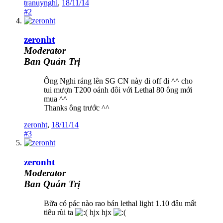
tranuynghi
,
18/11/14
#2
zeronht
Moderator
Ban Quản Trị
Ông Nghi ráng lên SG CN này đi off đi ^^ cho
tui mượn T200 oánh đôi với Lethal 80 ông mới
mua ^^
Thanks ông trước ^^
zeronht
,
18/11/14
#3
zeronht
Moderator
Ban Quản Trị
Bữa có pác nào rao bán lethal light 1.10 đâu mất
tiêu rùi ta
hjx hjx