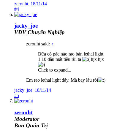
zeronht
,
18/11/14
#4
jacky_joe
VĐV Chuyên Nghiệp
zeronht said:
↑
Bữa có pác nào rao bán lethal light
1.10 đâu mất tiêu rùi ta
hjx hjx
Click to expand...
Em rao lethal light đây. Mà bay lâu rồi
jacky_joe
,
18/11/14
#5
zeronht
Moderator
Ban Quản Trị