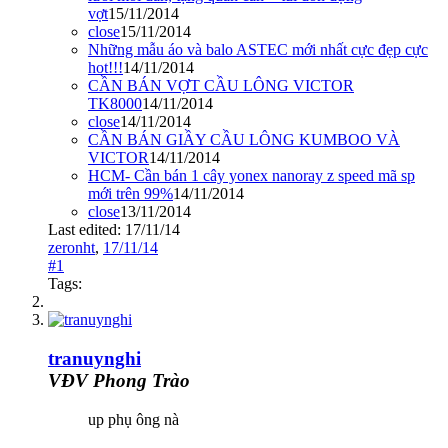
vợt
15/11/2014
close
15/11/2014
Những mẫu áo và balo ASTEC mới nhất cực đẹp cực
hot!!!
14/11/2014
CẦN BÁN VỢT CẦU LÔNG VICTOR
TK8000
14/11/2014
close
14/11/2014
CẦN BÁN GIẦY CẦU LÔNG KUMBOO VÀ
VICTOR
14/11/2014
HCM- Cần bán 1 cây yonex nanoray z speed mã sp
mới trên 99%
14/11/2014
close
13/11/2014
Last edited:
17/11/14
zeronht
,
17/11/14
#1
Tags:
tranuynghi
VĐV Phong Trào
up phụ ông nà