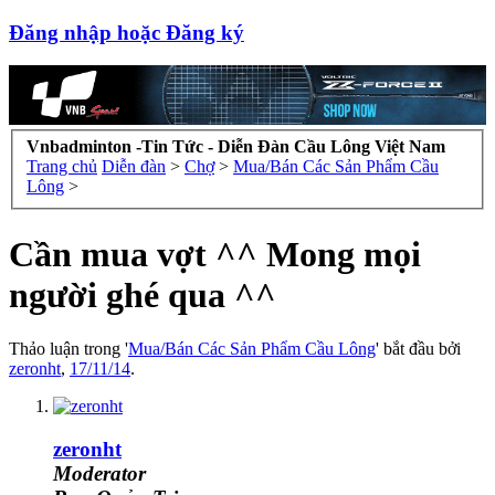
Đăng nhập hoặc Đăng ký
Vnbadminton -Tin Tức - Diễn Đàn Cầu Lông Việt Nam
Trang chủ
Diễn đàn
>
Chợ
>
Mua/Bán Các Sản Phẩm Cầu
Lông
>
Cần mua vợt ^^ Mong mọi
người ghé qua ^^
Thảo luận trong '
Mua/Bán Các Sản Phẩm Cầu Lông
' bắt đầu bởi
zeronht
,
17/11/14
.
zeronht
Moderator