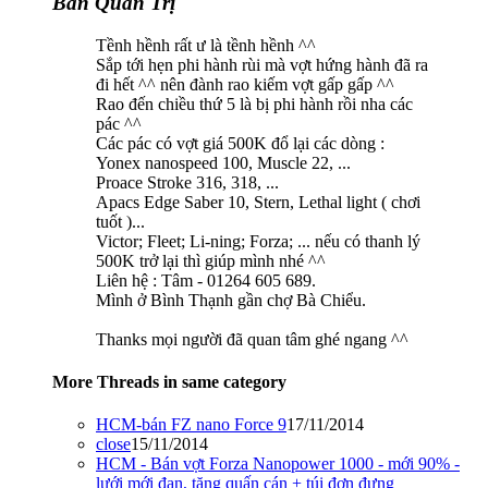
Ban Quản Trị
Tềnh hềnh rất ư là tềnh hềnh ^^
Sắp tới hẹn phi hành rùi mà vợt hứng hành đã ra
đi hết ^^ nên đành rao kiếm vợt gấp gấp ^^
Rao đến chiều thứ 5 là bị phi hành rồi nha các
pác ^^
Các pác có vợt giá 500K đổ lại các dòng :
Yonex nanospeed 100, Muscle 22, ...
Proace Stroke 316, 318, ...
Apacs Edge Saber 10, Stern, Lethal light ( chơi
tuốt )...
Victor; Fleet; Li-ning; Forza; ... nếu có thanh lý
500K trở lại thì giúp mình nhé ^^
Liên hệ : Tâm - 01264 605 689.
Mình ở Bình Thạnh gần chợ Bà Chiểu.
Thanks mọi người đã quan tâm ghé ngang ^^
More Threads in same category
HCM-bán FZ nano Force 9
17/11/2014
close
15/11/2014
HCM - Bán vợt Forza Nanopower 1000 - mới 90% -
lưới mới đan, tặng quấn cán + túi đơn đựng