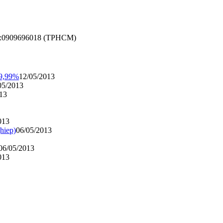
a.lh:0909696018 (TPHCM)
99,99%
12/05/2013
05/2013
13
013
hiep)
06/05/2013
06/05/2013
013