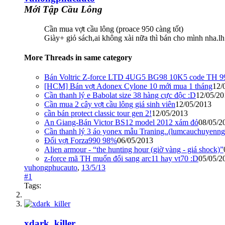
Mới Tập Cầu Lông
Cần mua vợt cầu lông (proace 950 càng tốt)
Giày+ giỏ sách,ai không xài nữa thì bán cho mình nh
More Threads in same category
Bán Voltric Z-force LTD 4UG5 BG98 10K5 code TH 
[HCM] Bán vợt Adonex Cylone 10 mới mua 1 tháng
12/
Cần thanh lý e Babolat size 38 hàng cực độc :D
12/05/20
Cần mua 2 cây vợt cầu lông giá sinh viên
12/05/2013
cần bán protect classic tour gen 2!
12/05/2013
An Giang-Bán Victor BS12 model 2012 xám đỏ
08/05/2
Cần thanh lý 3 áo yonex mẫu Traning..(lumcauchuyenng
Đổi vợt Forza990 98%
06/05/2013
Alien armour - “the hunting hour (giờ vàng - giá shock)”
z-force mã TH muốn đổi sang arc11 hay vt70 :D
05/05/2
vuhongphucauto
,
13/5/13
#1
Tags:
xdark_killer