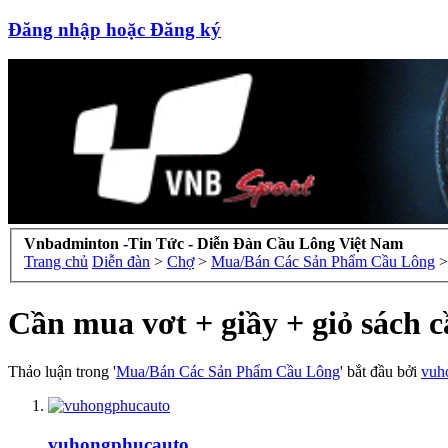
Đăng nhập hoặc Đăng ký
Vnbadminton -Tin Tức - Diễn Đàn Cầu Lông Việt Nam
Trang chủ
Diễn đàn
>
Chợ
>
Mua/Bán Các Sản Phẩm Cầu Lông
>
Cần mua vơt + giầy + giỏ sách c
Thảo luận trong '
Mua/Bán Các Sản Phẩm Cầu Lông
' bắt đầu bởi
vuh
vuhongphucauto