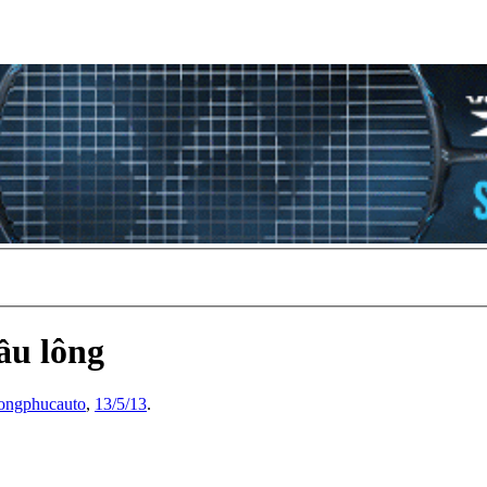
ầu lông
ongphucauto
,
13/5/13
.