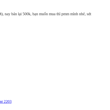
ới), nay bán lại 500k, bạn muốn mua thì pmm mình nhé, sdt
nt 2203