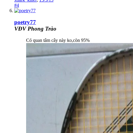
#4
poetry77
VĐV Phong Trào
Có quan tâm cây này ko,còn 95%