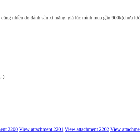
y cũng nhiều do đánh sân xi măng, giá lúc mình mua gần 900k(chưa lư
; )
ment 2200
View attachment 2201
View attachment 2202
View attachme