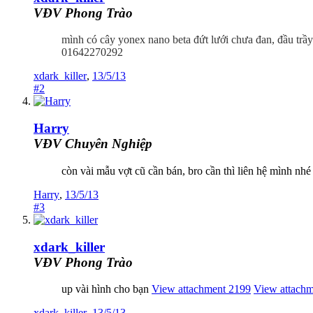
VĐV Phong Trào
mình có cây yonex nano beta đứt lưới chưa đan, đầu trầ
01642270292
xdark_killer
,
13/5/13
#2
Harry
VĐV Chuyên Nghiệp
còn vài mẫu vợt cũ cần bán, bro cần thì liên hệ mình nhé 
Harry
,
13/5/13
#3
xdark_killer
VĐV Phong Trào
up vài hình cho bạn
View attachment 2199
View attach
xdark_killer
,
13/5/13