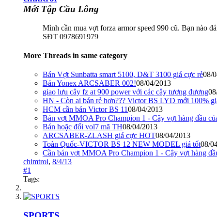
Mới Tập Cầu Lông
Mình cần mua vợt forza armor speed 990 cũ. Bạn nào đá
SĐT 0978691979
More Threads in same category
Bán Vợt Sunbatta smart 5100, D&T 3100 giá cực rẻ
08/0
Bán Yonex ARCSABER 002!
08/04/2013
giao lưu cây fz at 900 power với các cây tương đương
08
HN - Còn ai bán rẻ hơn??? Victor BS LYD mới 100% giá 
HCM cần bán Victor BS 11
08/04/2013
Bán vợt MMOA Pro Champion 1 - Cây vợt hàng đầu của
Bán hoặc đổi vol7 mã TH
08/04/2013
ARCSABER-ZLASH giá cực HOT
08/04/2013
Toàn Quốc-VICTOR BS 12 NEW MODEL giá tốt
08/0
Cần bán vợt MMOA Pro Champion 1 - Cây vợt hàng 
chimtroi
,
8/4/13
#1
Tags:
SPORTS