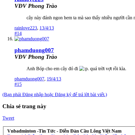
VĐV Phong Trào
cây này đánh ngon hem ta mà sao thấy nhiều người cần
rainlove223
,
13/4/13
#14
phamduong007
VĐV Phong Trào
Anh Bóp cho em cây đó đi
. quá trời vợt rồi kìa.
phamduong007
,
19/4/13
#15
(Bạn phải Đăng nhập hoặc Đăng ký để trả lời bài viết.)
Chia sẻ trang này
Tweet
Vnbadminton -Tin Tức - Diễn Đàn Cầu Lông Việt Nam