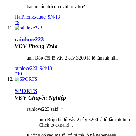
bác muốn đổi quá voltric7 ko?
HaiPhongxaque
,
9/4/13
#9
rainlove223
VĐV Phong Trào
anh Bóp đổi lỗ vậy 2 cây 3200 là lỗ lắm ak hihi
rainlove223
,
9/4/13
#10
SPORTS
VĐV Chuyên Nghiệp
rainlove223 said:
↑
anh Bóp đổi lỗ vậy 2 cây 3200 là lỗ lắm ak hihi
Click to expand...
Không có sao mà lỗ, có gì mà lỗ nè heheheeee......