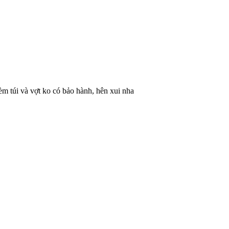
èm túi và vợt ko có bảo hành, hên xui nha