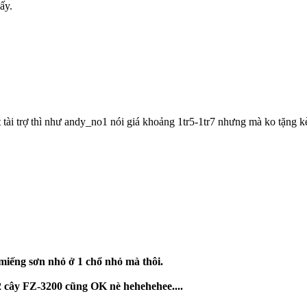
ấy.
t tài trợ thì như andy_no1 nói giá khoảng 1tr5-1tr7 nhưng mà ko tặng k
 miếng sơn nhỏ ở 1 chổ nhỏ mà thôi.
 2 cây FZ-3200 cũng OK nè hehehehee....