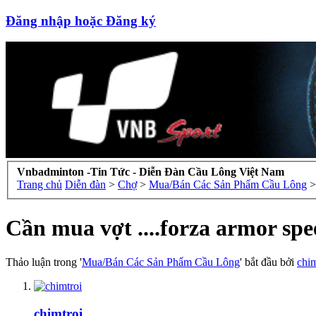
Đăng nhập hoặc Đăng ký
Vnbadminton -Tin Tức - Diễn Đàn Cầu Lông Việt Nam
Trang chủ
Diễn đàn
>
Chợ
>
Mua/Bán Các Sản Phẩm Cầu Lông
>
Cần mua vợt ....forza armor spee
Thảo luận trong '
Mua/Bán Các Sản Phẩm Cầu Lông
' bắt đầu bởi
chim
chimtroi