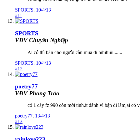
SPORTS
,
10/4/13
#11
SPORTS
VĐV Chuyên Nghiệp
Ai có thì bán cho người cần mua đi hihihiiii.......
SPORTS
,
10/4/13
#12
poetry77
VĐV Phong Trào
có 1 cây fz 990 còn mới tinh,ít đánh vì bận đi làm,ai có
poetry77
,
13/4/13
#13
rainlove223