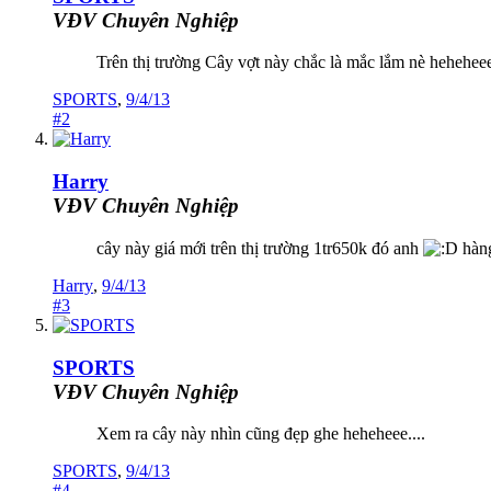
VĐV Chuyên Nghiệp
Trên thị trường Cây vợt này chắc là mắc lắm nè heheheee.
SPORTS
,
9/4/13
#2
Harry
VĐV Chuyên Nghiệp
cây này giá mới trên thị trường 1tr650k đó anh
hàng
Harry
,
9/4/13
#3
SPORTS
VĐV Chuyên Nghiệp
Xem ra cây này nhìn cũng đẹp ghe heheheee....
SPORTS
,
9/4/13
#4