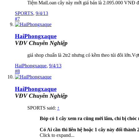
Tiệm MaiLoan cây này mới giá bán là 2.095.000 VNĐ đ
SPORTS
,
9/4/13
#7
HaiPhongxaque
VĐV Chuyên Nghiệp
giá shop chuẩn là 2tr2 nhưng có kềm theo túi đôi lớn.Vợ
HaiPhongxaque
,
9/4/13
#8
HaiPhongxaque
VĐV Chuyên Nghiệp
SPORTS said:
↑
Bóp có 1 cây xem ra cũng mới lắm, chỉ bị chóc
Có Ai cần thì liên hệ hoặc 1 cây này đổi thành
Click to expand...