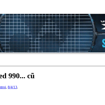
d 990... cũ
troi
,
8/4/13
.