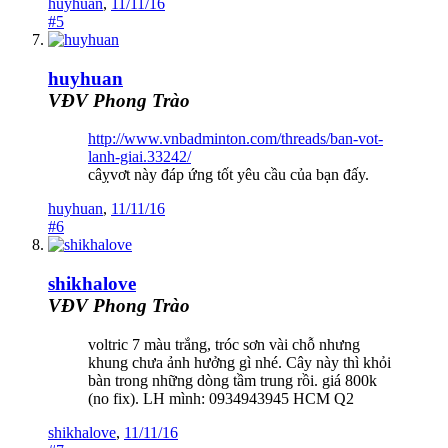
huyhuan
,
11/11/16
#5
huyhuan
VĐV Phong Trào
http://www.vnbadminton.com/threads/ban-vot-
lanh-giai.33242/
câỵvơt này đáp ứng tốt yêu cầu của bạn đấy.
huyhuan
,
11/11/16
#6
shikhalove
VĐV Phong Trào
voltric 7 màu trắng, tróc sơn vài chỗ nhưng
khung chưa ảnh hưởng gì nhé. Cây này thì khỏi
bàn trong những dòng tầm trung rồi. giá 800k
(no fix). LH mình: 0934943945 HCM Q2
shikhalove
,
11/11/16