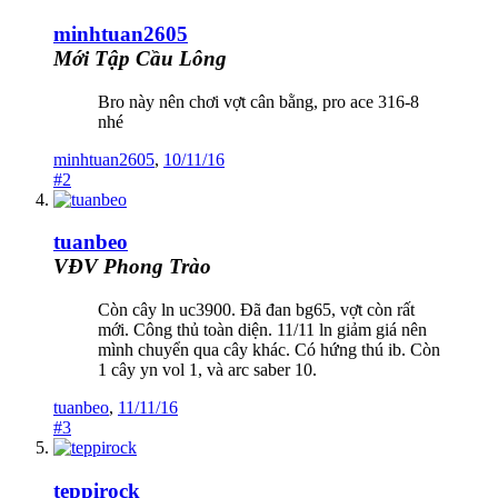
minhtuan2605
Mới Tập Cầu Lông
Bro này nên chơi vợt cân bằng, pro ace 316-8
nhé
minhtuan2605
,
10/11/16
#2
tuanbeo
VĐV Phong Trào
Còn cây ln uc3900. Đã đan bg65, vợt còn rất
mới. Công thủ toàn diện. 11/11 ln giảm giá nên
mình chuyển qua cây khác. Có hứng thú ib. Còn
1 cây yn vol 1, và arc saber 10.
tuanbeo
,
11/11/16
#3
teppirock