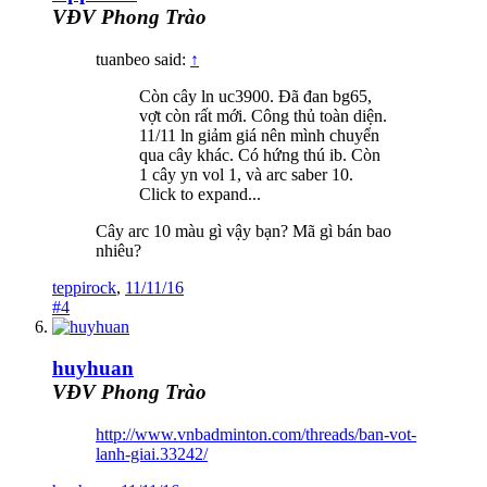
VĐV Phong Trào
tuanbeo said:
↑
Còn cây ln uc3900. Đã đan bg65,
vợt còn rất mới. Công thủ toàn diện.
11/11 ln giảm giá nên mình chuyển
qua cây khác. Có hứng thú ib. Còn
1 cây yn vol 1, và arc saber 10.
Click to expand...
Cây arc 10 màu gì vậy bạn? Mã gì bán bao
nhiêu?
teppirock
,
11/11/16
#4
huyhuan
VĐV Phong Trào
http://www.vnbadminton.com/threads/ban-vot-
lanh-giai.33242/