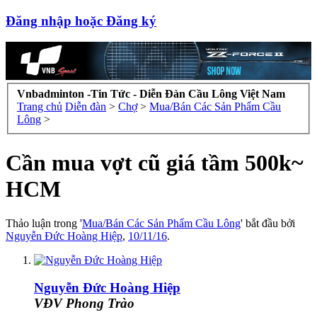
Đăng nhập hoặc Đăng ký
Vnbadminton -Tin Tức - Diễn Đàn Cầu Lông Việt Nam
Trang chủ
Diễn đàn
>
Chợ
>
Mua/Bán Các Sản Phẩm Cầu
Lông
>
Cần mua vợt cũ giá tầm 500k~
HCM
Thảo luận trong '
Mua/Bán Các Sản Phẩm Cầu Lông
' bắt đầu bởi
Nguyễn Đức Hoàng Hiệp
,
10/11/16
.
Nguyễn Đức Hoàng Hiệp
VĐV Phong Trào