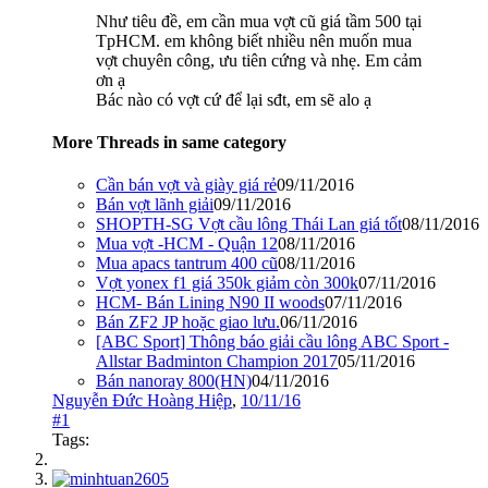
Như tiêu đề, em cần mua vợt cũ giá tầm 500 tại
TpHCM. em không biết nhiều nên muốn mua
vợt chuyên công, ưu tiên cứng và nhẹ. Em cảm
ơn ạ
Bác nào có vợt cứ để lại sđt, em sẽ alo ạ
More Threads in same category
Cần bán vợt và giày giá rẻ
09/11/2016
Bán vợt lãnh giải
09/11/2016
SHOPTH-SG Vợt cầu lông Thái Lan giá tốt
08/11/2016
Mua vợt -HCM - Quận 12
08/11/2016
Mua apacs tantrum 400 cũ
08/11/2016
Vợt yonex f1 giá 350k giảm còn 300k
07/11/2016
HCM- Bán Lining N90 II woods
07/11/2016
Bán ZF2 JP hoặc giao lưu.
06/11/2016
[ABC Sport] Thông báo giải cầu lông ABC Sport -
Allstar Badminton Champion 2017
05/11/2016
Bán nanoray 800(HN)
04/11/2016
Nguyễn Đức Hoàng Hiệp
,
10/11/16
#1
Tags: