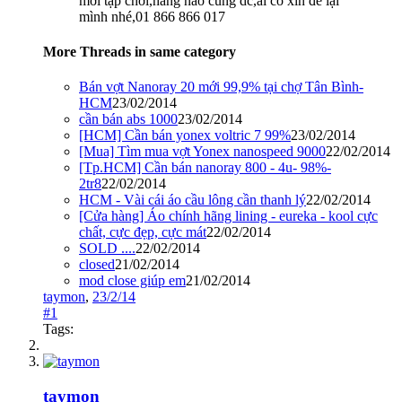
mới tập chơi,hãng nào cũng dc,ai có xin để lại
mình nhé,01 866 866 017
More Threads in same category
Bán vợt Nanoray 20 mới 99,9% tại chợ Tân Bình-
HCM
23/02/2014
cần bán abs 1000
23/02/2014
[HCM] Cần bán yonex voltric 7 99%
23/02/2014
[Mua] Tìm mua vợt Yonex nanospeed 9000
22/02/2014
[Tp.HCM] Cần bán nanoray 800 - 4u- 98%-
2tr8
22/02/2014
HCM - Vài cái áo cầu lông cần thanh lý
22/02/2014
[Cửa hàng] Áo chính hãng lining - eureka - kool cực
chất, cực đẹp, cực mát
22/02/2014
SOLD ....
22/02/2014
closed
21/02/2014
mod close giúp em
21/02/2014
taymon
,
23/2/14
#1
Tags:
taymon