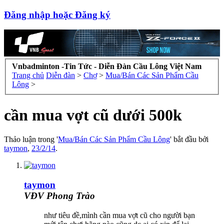
Đăng nhập hoặc Đăng ký
Vnbadminton -Tin Tức - Diễn Đàn Cầu Lông Việt Nam
Trang chủ
Diễn đàn
>
Chợ
>
Mua/Bán Các Sản Phẩm Cầu
Lông
>
cần mua vợt cũ dưới 500k
Thảo luận trong '
Mua/Bán Các Sản Phẩm Cầu Lông
' bắt đầu bởi
taymon
,
23/2/14
.
taymon
VĐV Phong Trào
như tiêu đề,mình cần mua vợt cũ cho người bạn