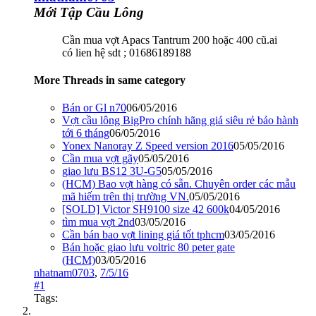
Mới Tập Cầu Lông
Cần mua vợt Apacs Tantrum 200 hoặc 400 cũ.ai
có lien hệ sdt ; 01686189188
More Threads in same category
Bán or Gl n70
06/05/2016
Vợt cầu lông BigPro chính hãng giá siêu rẻ bảo hành
tới 6 tháng
06/05/2016
Yonex Nanoray Z Speed version 2016
05/05/2016
Cần mua vợt gãy
05/05/2016
giao lưu BS12 3U-G5
05/05/2016
(HCM) Bao vợt hàng có sẵn. Chuyên order các mẫu
mã hiếm trên thị trường VN.
05/05/2016
[SOLD] Victor SH9100 size 42 600k
04/05/2016
tìm mua vợt 2nd
03/05/2016
Cần bán bao vợt lining giá tốt tphcm
03/05/2016
Bán hoặc giao lưu voltric 80 peter gate
(HCM)
03/05/2016
nhatnam0703
,
7/5/16
#1
Tags: