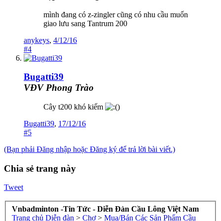
mình đang có z-zingler cũng có nhu cầu muốn
giao lưu sang Tantrum 200
anykeys
,
4/12/16
#4
Bugatti39
VĐV Phong Trào
Cây t200 khó kiếm
)
Bugatti39
,
17/12/16
#5
(Bạn phải Đăng nhập hoặc Đăng ký để trả lời bài viết.)
Chia sẻ trang này
Tweet
Vnbadminton -Tin Tức - Diễn Đàn Cầu Lông Việt Nam
Trang chủ
Diễn đàn
>
Chợ
>
Mua/Bán Các Sản Phẩm Cầu