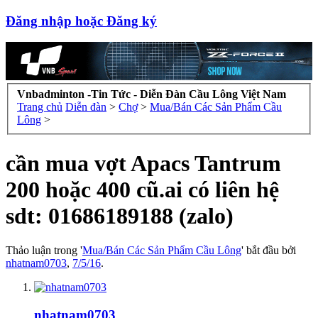
Đăng nhập hoặc Đăng ký
Vnbadminton -Tin Tức - Diễn Đàn Cầu Lông Việt Nam
Trang chủ
Diễn đàn
>
Chợ
>
Mua/Bán Các Sản Phẩm Cầu
Lông
>
cần mua vợt Apacs Tantrum
200 hoặc 400 cũ.ai có liên hệ
sdt: 01686189188 (zalo)
Thảo luận trong '
Mua/Bán Các Sản Phẩm Cầu Lông
' bắt đầu bởi
nhatnam0703
,
7/5/16
.
nhatnam0703