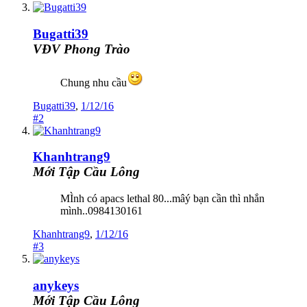
Bugatti39
VĐV Phong Trào
Chung nhu cầu
Bugatti39
,
1/12/16
#2
Khanhtrang9
Mới Tập Cầu Lông
MÌnh có apacs lethal 80...mâý bạn cần thì nhắn
mình..0984130161
Khanhtrang9
,
1/12/16
#3
anykeys
Mới Tập Cầu Lông