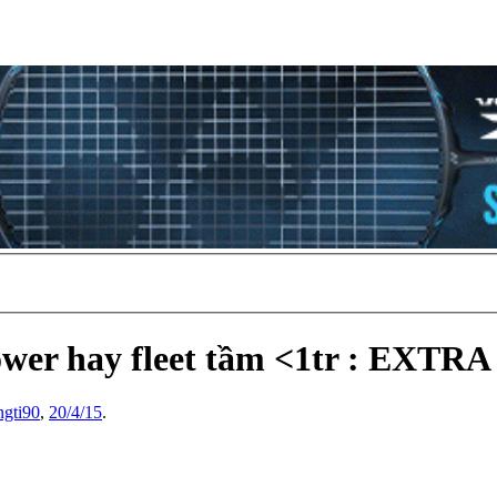
er hay fleet tầm <1tr : EXTRA 
ngti90
,
20/4/15
.