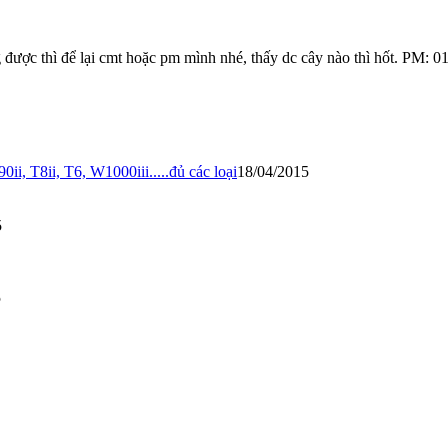
 được thì để lại cmt hoặc pm mình nhé, thấy dc cây nào thì hốt. PM:
0ii, T8ii, T6, W1000iii.....đủ các loại
18/04/2015
5
5