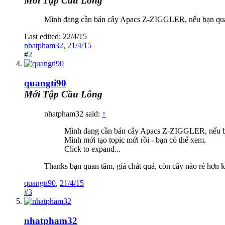
Mới Tập Cầu Lông
Mình đang cần bán cây Apacs Z-ZIGGLER, nếu bạn qua
Last edited:
22/4/15
nhatpham32
,
21/4/15
#2
quangti90
Mới Tập Cầu Lông
nhatpham32 said:
↑
Mình đang cần bán cây Apacs Z-ZIGGLER, nếu b
Mình mới tạo topic mới rồi - bạn có thể xem.
Click to expand...
Thanks bạn quan tâm, giá chát quá, còn cây nào rẻ hơn 
quangti90
,
21/4/15
#3
nhatpham32