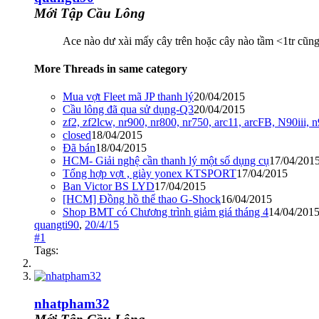
Mới Tập Cầu Lông
Ace nào dư xài mấy cây trên hoặc cây nào tầm <1tr cũng
More Threads in same category
Mua vợt Fleet mã JP thanh lý
20/04/2015
Cầu lông đã qua sử dụng-Q3
20/04/2015
zf2, zf2lcw, nr900, nr800, nr750, arc11, arcFB, N90iii, n9
closed
18/04/2015
Đã bán
18/04/2015
HCM- Giải nghệ cần thanh lý một số dụng cụ
17/04/201
Tổng hợp vợt , giày yonex KTSPORT
17/04/2015
Ban Victor BS LYD
17/04/2015
[HCM] Đồng hồ thể thao G-Shock
16/04/2015
Shop BMT có Chương trình giảm giá tháng 4
14/04/201
quangti90
,
20/4/15
#1
Tags:
nhatpham32