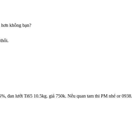
ẻ hơn không bạn?
thôi.
95%, đan lưới Ti65 10.5kg. giá 750k. Nêu quan tam thi PM nhé or 093