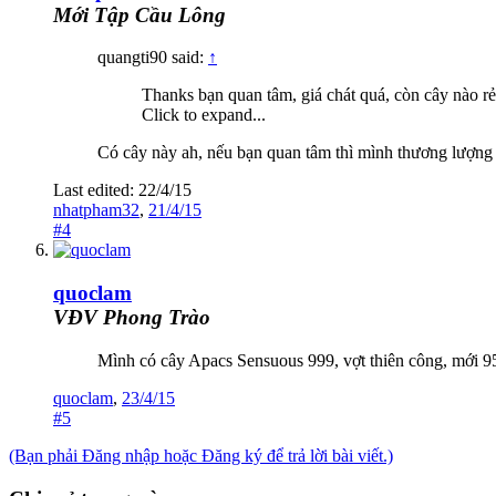
Mới Tập Cầu Lông
quangti90 said:
↑
Thanks bạn quan tâm, giá chát quá, còn cây nào r
Click to expand...
Có cây này ah, nếu bạn quan tâm thì mình thương lượng 
Last edited:
22/4/15
nhatpham32
,
21/4/15
#4
quoclam
VĐV Phong Trào
Mình có cây Apacs Sensuous 999, vợt thiên công, mới 
quoclam
,
23/4/15
#5
(Bạn phải Đăng nhập hoặc Đăng ký để trả lời bài viết.)