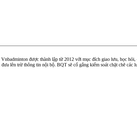
badminton được thành lập từ 2012 với mục đích giao lưu, học hỏi, ch
n đưa lên trừ thông tin nội bộ. BQT sẽ cố gắng kiểm soát chặt chẽ các