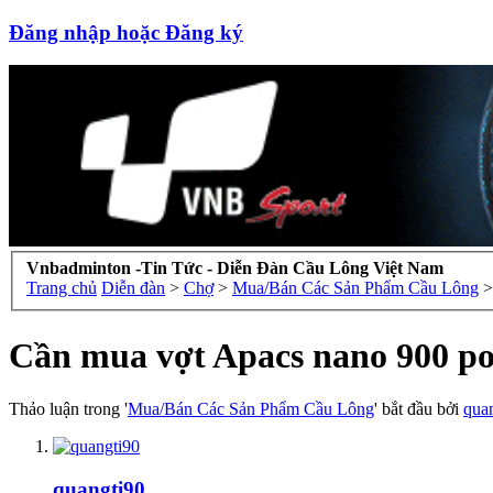
Đăng nhập hoặc Đăng ký
Vnbadminton -Tin Tức - Diễn Đàn Cầu Lông Việt Nam
Trang chủ
Diễn đàn
>
Chợ
>
Mua/Bán Các Sản Phẩm Cầu Lông
>
Cần mua vợt Apacs nano 900 pow
Thảo luận trong '
Mua/Bán Các Sản Phẩm Cầu Lông
' bắt đầu bởi
qua
quangti90