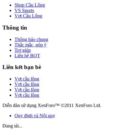
Shop Cầu Lông
VS Sports
Vợt Cầu Lông
Thông tin
Thông báo chung
Thắc mắc, góp ý
Trợ giúp
Liên hệ BQT
Liên kết bạn bè
Vợt cầu lông
Vợt cầu lông
Vợt cầu lông
Vợt cầu lông
Diễn đàn sử dụng XenForo™ ©2011 XenForo Ltd.
Quy định và Nội quy
Đang tải...