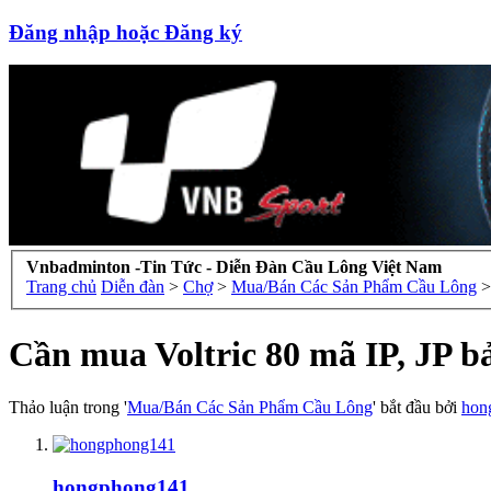
Đăng nhập hoặc Đăng ký
Vnbadminton -Tin Tức - Diễn Đàn Cầu Lông Việt Nam
Trang chủ
Diễn đàn
>
Chợ
>
Mua/Bán Các Sản Phẩm Cầu Lông
>
Cần mua Voltric 80 mã IP, JP b
Thảo luận trong '
Mua/Bán Các Sản Phẩm Cầu Lông
' bắt đầu bởi
hon
hongphong141