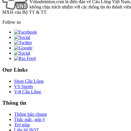
Vnbadminton.com là diễn đàn về Cầu Lông Việt Nam. Vn
không chịu trách nhiệm với các thông tin do thành viê
MXH của Bộ TT & TT.
Follow us
Our Links
Shop Cầu Lông
VS Sports
Vợt Cầu Lông
Thông tin
Thông báo chung
Thắc mắc, góp ý
Trợ giúp
Liên hệ BQT