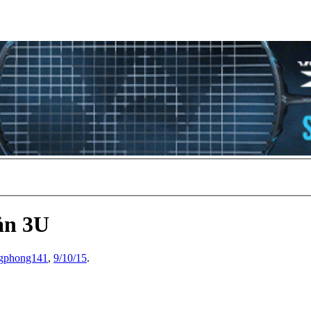
ản 3U
gphong141
,
9/10/15
.