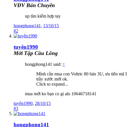
VĐV Bán Chuyên
up tìm kiếm hợp tay
hongphong141
,
13/10/15
#2
tuyên1990
Mới Tập Cầu Lông
hongphong141 said:
↑
Mình cần mua con Voltric 80 bản 3U, ưu tiên mã I
trầy xước mới ok.
Click to expand...
mua mới ko bạn co gi alo 10646718141
tuyên1990
,
28/10/15
#3
hongphong141