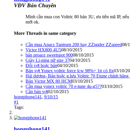
VĐV Bán Chuyên
Mình cần mua con Voltric 80 bản 3U, ưu tiên mã IP, nếu 
mới ok.
More Threads in same category
Cần mua Apacs Tantrum 200 hay ZZiggler ZZspeed
08/
Victor HX800 4U5
08/10/2015
bán proace sweetspot 900
08/10/2015
Giày Li-ning nữ size 37
04/10/2015
Đổi vợt hoặc bán
04/10/2015
Bán vợt Yonex voltric force lcw 98%= 1tr có fix
03/10/2
Hải dương- Bán hoặc g.lưu Voltric 70 Etune chính hãng
Bán Victor MX 80 HCM
03/10/2015
Cần mua yonex voltric 70 e-tune 4u-g5??
03/10/2015
Cần bán vợt
02/10/2015
hongphong141
,
9/10/15
#1
Tags:
hongphong141