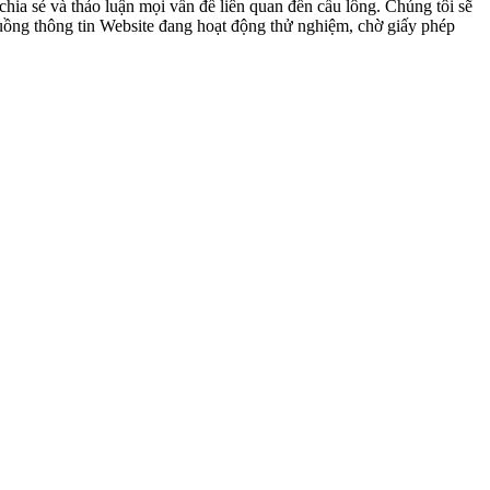
ia sẻ và thảo luận mọi vấn đề liên quan đến cầu lông. Chúng tôi sẽ
 luồng thông tin Website đang hoạt động thử nghiệm, chờ giấy phép