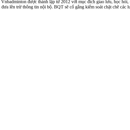
badminton được thành lập từ 2012 với mục đích giao lưu, học hỏi, ch
n đưa lên trừ thông tin nội bộ. BQT sẽ cố gắng kiểm soát chặt chẽ các