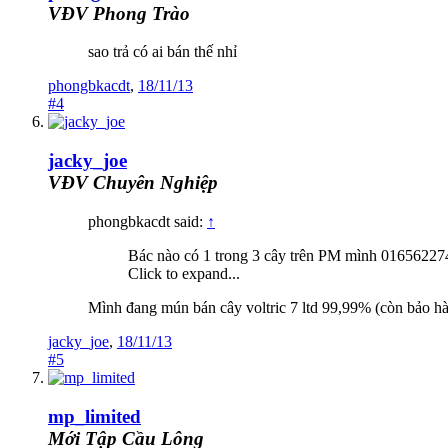
VĐV Phong Trào
sao trả có ai bán thế nhỉ
phongbkacdt
,
18/11/13
#4
jacky_joe
VĐV Chuyên Nghiệp
phongbkacdt said:
↑
Bác nào có 1 trong 3 cây trên PM mình 0165622
Click to expand...
Mình đang mún bán cây voltric 7 ltd 99,99% (còn bảo hà
jacky_joe
,
18/11/13
#5
mp_limited
Mới Tập Cầu Lông