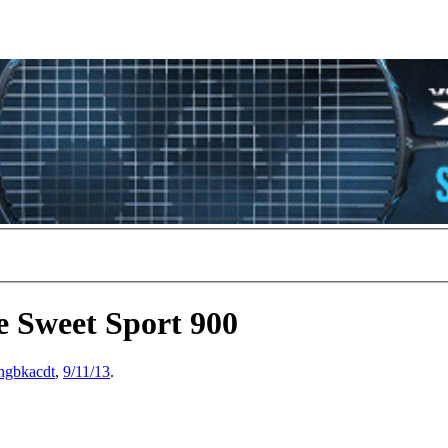
e Sweet Sport 900
ngbkacdt
,
9/11/13
.