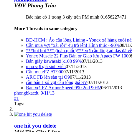
VĐV Phong Trào
Bác nào có 1 trong 3 cây trên PM mình 01656227471
More Threads in same category
BD-HCM : Áo cầu lông Lining - Yonex xả hàng cuối năm, 
Cần mua vợt "xài rồi" 4u trở lên! Hình thức ~90%
08/11
***hot hot *** (toàn quốc)*** vợt cầu lông adidas đã v
Yonex Muscle 22 Plus Bán or Giao lưu Apacs FW 100
0
Bán giày kawasaki k108 99%
07/11/2013
mua vợt giá sinh viên
07/11/2013
Cần mua:FZ AT900
07/11/2013
ARC FB lên sàn tại Q9
07/11/2013
cần bán 1 số vợt cầu lông giá SV
07/11/2013
Bán vợt FZ Armor Speed 990 2nd 90%!
06/11/2013
phongbkacdt
,
9/11/13
#1
Tags:
one hit you delete