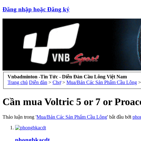
Đăng nhập hoặc Đăng ký
Vnbadminton -Tin Tức - Diễn Đàn Cầu Lông Việt Nam
Trang chủ
Diễn đàn
>
Chợ
>
Mua/Bán Các Sản Phẩm Cầu Lông
>
Cần mua Voltric 5 or 7 or Proac
Thảo luận trong '
Mua/Bán Các Sản Phẩm Cầu Lông
' bắt đầu bởi
pho
phongbkacdt