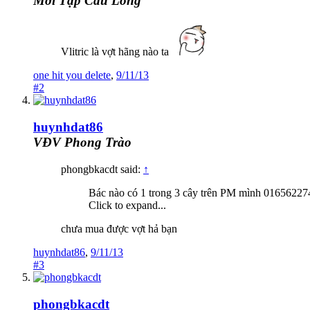
Mới Tập Cầu Lông
Vlitric là vợt hãng nào ta
one hit you delete
,
9/11/13
#2
huynhdat86
VĐV Phong Trào
phongbkacdt said:
↑
Bác nào có 1 trong 3 cây trên PM mình 0165622
Click to expand...
chưa mua được vợt hả bạn
huynhdat86
,
9/11/13
#3
phongbkacdt