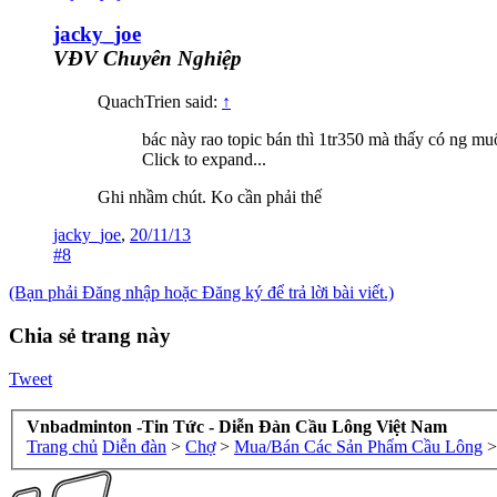
jacky_joe
VĐV Chuyên Nghiệp
QuachTrien said:
↑
bác này rao topic bán thì 1tr350 mà thấy có ng muố
Click to expand...
Ghi nhầm chút. Ko cần phải thế
jacky_joe
,
20/11/13
#8
(Bạn phải Đăng nhập hoặc Đăng ký để trả lời bài viết.)
Chia sẻ trang này
Tweet
Vnbadminton -Tin Tức - Diễn Đàn Cầu Lông Việt Nam
Trang chủ
Diễn đàn
>
Chợ
>
Mua/Bán Các Sản Phẩm Cầu Lông
>