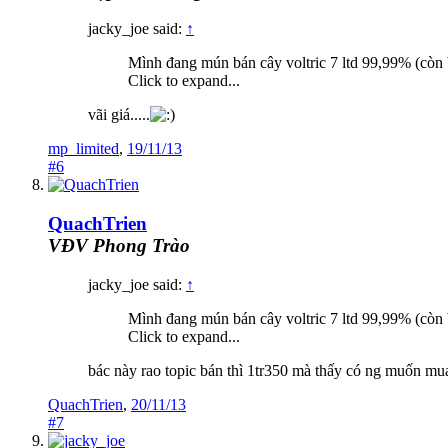
jacky_joe said:
↑
Mình đang mún bán cây voltric 7 ltd 99,99% (còn 
Click to expand...
vãi giá.....
mp_limited
,
19/11/13
#6
QuachTrien
VĐV Phong Trào
jacky_joe said:
↑
Mình đang mún bán cây voltric 7 ltd 99,99% (còn 
Click to expand...
bác này rao topic bán thì 1tr350 mà thấy có ng muốn mua 
QuachTrien
,
20/11/13
#7