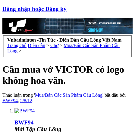
Đăng nhập hoặc Đăng ký
Vnbadminton -Tin Tức - Diễn Đàn Cầu Lông Việt Nam
Trang chủ
Diễn đàn
>
Chợ
>
Mua/Bán Các Sản Phẩm Cầu
Lông
>
Cần mua vớ VICTOR có logo
không hoa văn.
Thảo luận trong '
Mua/Bán Các Sản Phẩm Cầu Lông
' bắt đầu bởi
BWF94
,
5/8/12
.
BWF94
Mới Tập Cầu Lông