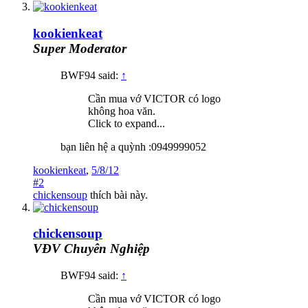
kookienkeat
Super Moderator
BWF94 said:
↑
Cần mua vớ VICTOR có logo
không hoa văn.
Click to expand...
bạn liên hệ a quỳnh :0949999052
kookienkeat
,
5/8/12
#2
chickensoup
thích bài này.
chickensoup
VĐV Chuyên Nghiệp
BWF94 said:
↑
Cần mua vớ VICTOR có logo