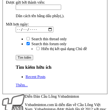
Được gửi bởi thành viên:
Dãn cách tên bằng dấu phẩy(,).
Mới hơn ngày:
Search this thread only
Search this forum only
Hiển thị kết quả dạng Chủ đề
Tìm kiếm hữu ích
Recent Posts
Thêm...
Diễn Đàn Cầu Lông Vnbadminton
Vnbadminton.com là diễn đàn về Cầu Lông Việt
Nam. Vnbadminton được thành lập từ 2012 với mục