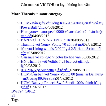
Cần mua vớ VICTOR có logo không hoa văn.
More Threads in same category
HCM- Bán giầy cầu lông KH-51 và dụng cụ tập cổ tay
PowerBall (2nd)
04/08/2012
Hcm-yonex nanospeed 9900 và arc zlash cần bán hoặc
trao đổi
04/08/2012
BÁN VỢT LINING TP100b 1tr3
04/08/2012
Thanh lý vợt Yonex Voltric 70 còn rất mới
03/08/2012
bán vợt Lining woods N90 II giá 2,5 trieu - 3 còn mới
cứng
03/08/2012
Cần mua vớ có logo Vicotor ko hoa văn.
03/08/2012
HN-Thanh lý vợt Voltric 7 và bao vợt giá hợp
lý
02/08/2012
[HCM]- Vợt Sunbatta giá rẻ đê...
02/08/2012
HCM-Cần bán vợt Yonex Voltric 80 (mua tại Đại hưng
- mới cứng 99,9% 3tr3)
01/08/2012
HCM: Bán vợt Protech Swift 6 mới 100% chính hãng
giá rẻ
31/07/2012
BWF94
,
5/8/12
#1
Tags: