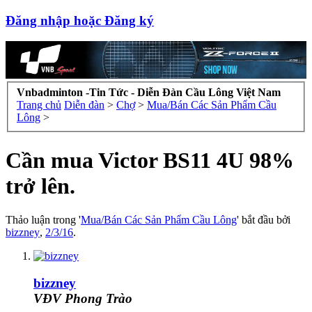
Đăng nhập hoặc Đăng ký
Vnbadminton -Tin Tức - Diễn Đàn Cầu Lông Việt Nam
Trang chủ
Diễn đàn
>
Chợ
>
Mua/Bán Các Sản Phẩm Cầu
Lông
>
Cần mua Victor BS11 4U 98%
trở lên.
Thảo luận trong '
Mua/Bán Các Sản Phẩm Cầu Lông
' bắt đầu bởi
bizzney
,
2/3/16
.
bizzney
VĐV Phong Trào