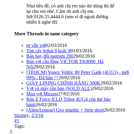
Như tiêu đề, có anh chị em nào dư dùng thì để
lại cho em nhé. Cảm ơn anh chị em.
Sdt 0126.55.4444.6 (sms vì đi ngoài đường
nhiều ít nghe dt)
More Threads in same category
tư vấn vợt
02/03/2016
Tìm cây lethal 9 hoặc 8
01/03/2016
Bán hay đổi tantrum 200
29/02/2016
Bán vợt cầu lông VICTOR TK8000_Hà
Nội
29/02/2016
[TP.HCM] Yonex Voltric 80 Peter Gade (4UG5) - mới
99% - Đã bán ^^
29/02/2016
GIÀY LINING CHÍNH HÃNG 500K
29/02/2016
Vợt và giày cần bán (SOLD ALL)
29/02/2016
Mua vợt Mizuno
27/02/2016
Bán Z Force II LD Trắng 4UG4 còn thẻ bảo
hành
26/02/2016
[AlienArmour] Geo graphic + Strip short
26/02/2016
bizzney
,
2/3/16
#1
Tags: