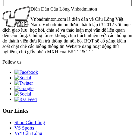
Diễn Đàn Cầu Lông Vnbadminton
Vnbadminton.com là diễn đàn về Cầu Lông Việt
Nam. Vnbadminton được thành lập từ 2012 với mục
đích giao lưu, học hỏi, chia sẻ và thảo luận mọi vấn đề liên quan
đến cầu lông. Chúng tôi sẽ không chịu trách nhiệm với các thông tin
do thành viên đưa lên trừ thông tin nội bộ. BQT sẽ cố gắng kiểm
soát chặt chẽ các luồng thông tin Website đang hoạt động thử
nghiệm, chờ giấy phép MXH của Bộ TT & TT.
Follow us
Our Links
Shop Cầu Lông
VS Sports
Vợt Cầu Lông