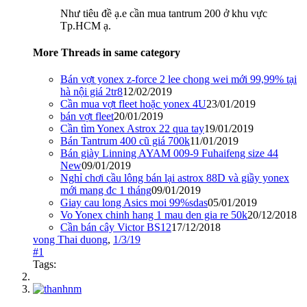
Như tiêu đề ạ.e cần mua tantrum 200 ở khu vực
Tp.HCM ạ.
More Threads in same category
Bán vợt yonex z-force 2 lee chong wei mới 99,99% tại
hà nội giá 2tr8
12/02/2019
Cần mua vợt fleet hoặc yonex 4U
23/01/2019
bán vợt fleet
20/01/2019
Cần tìm Yonex Astrox 22 qua tay
19/01/2019
Bán Tantrum 400 cũ giá 700k
11/01/2019
Bán giày Linning AYAM 009-9 Fuhaifeng size 44
New
09/01/2019
Nghỉ chơi cầu lông bán lại astrox 88D và giầy yonex
mới mang đc 1 tháng
09/01/2019
Giay cau long Asics moi 99%sdas
05/01/2019
Vo Yonex chinh hang 1 mau den gia re 50k
20/12/2018
Cần bán cây Victor BS12
17/12/2018
vong Thai duong
,
1/3/19
#1
Tags: