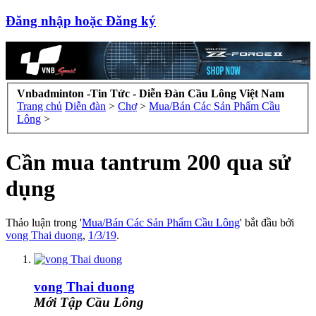
Đăng nhập hoặc Đăng ký
Vnbadminton -Tin Tức - Diễn Đàn Cầu Lông Việt Nam
Trang chủ
Diễn đàn
>
Chợ
>
Mua/Bán Các Sản Phẩm Cầu
Lông
>
Cần mua tantrum 200 qua sử
dụng
Thảo luận trong '
Mua/Bán Các Sản Phẩm Cầu Lông
' bắt đầu bởi
vong Thai duong
,
1/3/19
.
vong Thai duong
Mới Tập Cầu Lông