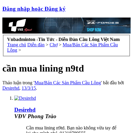
Đăng nhập hoặc Đăng ký
Vnbadminton -Tin Tức - Diễn Đàn Cầu Lông Việt Nam
Trang chủ
Diễn đàn
>
Chợ
>
Mua/Bán Các Sản Phẩm Cầu
Lông
>
cần mua lining n9td
Thảo luận trong '
Mua/Bán Các Sản Phẩm Cầu Lông
' bắt đầu bởi
Desirehd
,
13/3/15
.
Desirehd
VĐV Phong Trào
Cần mua lining n9td. Bạn nào không vừa tay để