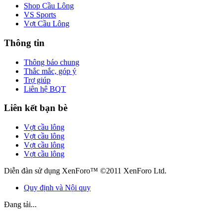
Shop Cầu Lông
VS Sports
Vợt Cầu Lông
Thông tin
Thông báo chung
Thắc mắc, góp ý
Trợ giúp
Liên hệ BQT
Liên kết bạn bè
Vợt cầu lông
Vợt cầu lông
Vợt cầu lông
Vợt cầu lông
Diễn đàn sử dụng XenForo™ ©2011 XenForo Ltd.
Quy định và Nội quy
Đang tải...