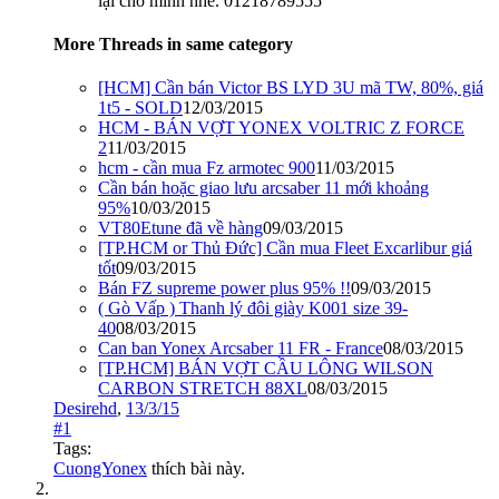
lại cho mình nhé. 01218789555
More Threads in same category
[HCM] Cần bán Victor BS LYD 3U mã TW, 80%, giá
1t5 - SOLD
12/03/2015
HCM - BÁN VỢT YONEX VOLTRIC Z FORCE
2
11/03/2015
hcm - cần mua Fz armotec 900
11/03/2015
Cần bán hoặc giao lưu arcsaber 11 mới khoảng
95%
10/03/2015
VT80Etune đã về hàng
09/03/2015
[TP.HCM or Thủ Đức] Cần mua Fleet Excarlibur giá
tốt
09/03/2015
Bán FZ supreme power plus 95% !!
09/03/2015
( Gò Vấp ) Thanh lý đôi giày K001 size 39-
40
08/03/2015
Can ban Yonex Arcsaber 11 FR - France
08/03/2015
[TP.HCM] BÁN VỢT CẦU LÔNG WILSON
CARBON STRETCH 88XL
08/03/2015
Desirehd
,
13/3/15
#1
Tags:
CuongYonex
thích bài này.