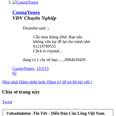
CuongYonex
VĐV Chuyên Nghiệp
Desirehd said:
↑
Cần mua lining n9td. Bạn nào
không vừa tay để lại cho mình nhé.
01218789555
Click to expand...
đang có 1 cây nè bạn.......0984039439
CuongYonex
,
13/3/15
#2
(Bạn phải Đăng nhập hoặc Đăng ký để trả lời bài viết.)
Chia sẻ trang này
Tweet
Vnbadminton -Tin Tức - Diễn Đàn Cầu Lông Việt Nam