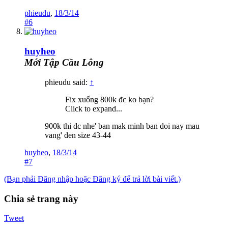
phieudu
,
18/3/14
#6
huyheo
Mới Tập Cầu Lông
phieudu said:
↑
Fix xuống 800k đc ko bạn?
Click to expand...
900k thi dc nhe' ban mak minh ban doi nay mau
vang' den size 43-44
huyheo
,
18/3/14
#7
(Bạn phải Đăng nhập hoặc Đăng ký để trả lời bài viết.)
Chia sẻ trang này
Tweet