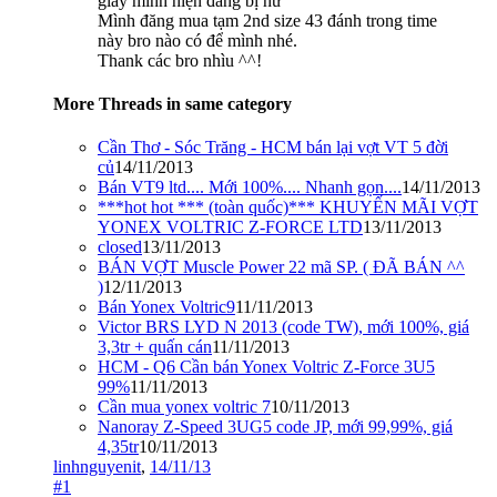
giày mình hiện đang bị hư
Mình đăng mua tạm 2nd size 43 đánh trong time
này bro nào có để mình nhé.
Thank các bro nhìu ^^!
More Threads in same category
Cần Thơ - Sóc Trăng - HCM bán lại vợt VT 5 đời
củ
14/11/2013
Bán VT9 ltd.... Mới 100%.... Nhanh gọn....
14/11/2013
***hot hot *** (toàn quốc)*** KHUYẾN MÃI VỢT
YONEX VOLTRIC Z-FORCE LTD
13/11/2013
closed
13/11/2013
BÁN VỢT Muscle Power 22 mã SP. ( ĐÃ BÁN ^^
)
12/11/2013
Bán Yonex Voltric9
11/11/2013
Victor BRS LYD N 2013 (code TW), mới 100%, giá
3,3tr + quấn cán
11/11/2013
HCM - Q6 Cần bán Yonex Voltric Z-Force 3U5
99%
11/11/2013
Cần mua yonex voltric 7
10/11/2013
Nanoray Z-Speed 3UG5 code JP, mới 99,99%, giá
4,35tr
10/11/2013
linhnguyenit
,
14/11/13
#1