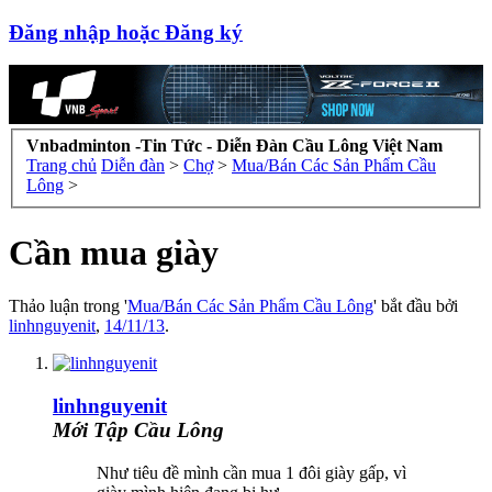
Đăng nhập hoặc Đăng ký
Vnbadminton -Tin Tức - Diễn Đàn Cầu Lông Việt Nam
Trang chủ
Diễn đàn
>
Chợ
>
Mua/Bán Các Sản Phẩm Cầu
Lông
>
Cần mua giày
Thảo luận trong '
Mua/Bán Các Sản Phẩm Cầu Lông
' bắt đầu bởi
linhnguyenit
,
14/11/13
.
linhnguyenit
Mới Tập Cầu Lông
Như tiêu đề mình cần mua 1 đôi giày gấp, vì