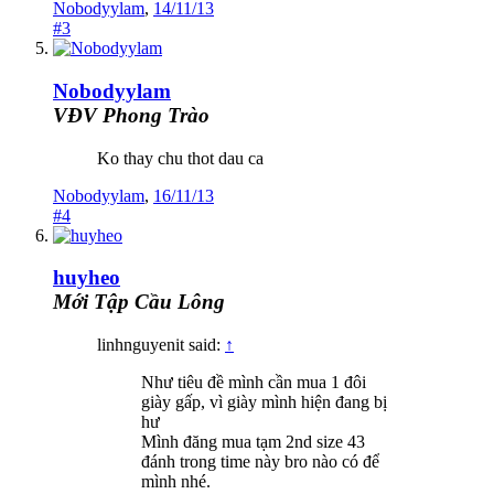
Nobodyylam
,
14/11/13
#3
Nobodyylam
VĐV Phong Trào
Ko thay chu thot dau ca
Nobodyylam
,
16/11/13
#4
huyheo
Mới Tập Cầu Lông
linhnguyenit said:
↑
Như tiêu đề mình cần mua 1 đôi
giày gấp, vì giày mình hiện đang bị
hư
Mình đăng mua tạm 2nd size 43
đánh trong time này bro nào có để
mình nhé.