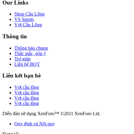
Our Links
Shop Cầu Lông
VS Sports
Vợt Cầu Lông
Thông tin
Thông báo chung
Thắc mắc, góp ý
Trợ giúp
Liên hệ BQT
Liên kết bạn bè
Vợt cầu lông
Vợt cầu lông
Vợt cầu lông
Vợt cầu lông
Diễn đàn sử dụng XenForo™ ©2011 XenForo Ltd.
Quy định và Nội quy
Đang tải...