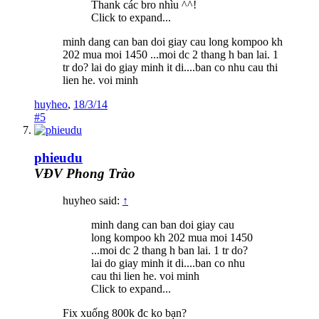
Thank các bro nhìu ^^!
Click to expand...
minh dang can ban doi giay cau long kompoo kh
202 mua moi 1450 ...moi dc 2 thang h ban lai. 1
tr do? lai do giay minh it di....ban co nhu cau thi
lien he. voi minh
huyheo
,
18/3/14
#5
phieudu
VĐV Phong Trào
huyheo said:
↑
minh dang can ban doi giay cau
long kompoo kh 202 mua moi 1450
...moi dc 2 thang h ban lai. 1 tr do?
lai do giay minh it di....ban co nhu
cau thi lien he. voi minh
Click to expand...
Fix xuống 800k đc ko bạn?