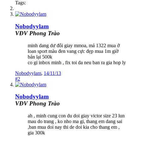
Tags:
Nobodyylam
VĐV Phong Trào
minh dang dư đôi giay mmoa, mả 1322 mua ở
loan sport màu đen vang cực đẹp mua 1m giờ
bán lại 500k
co gi inbox minh , fix toi da neu ban ra gia hop ly
Nobodyylam
,
14/11/13
#2
Nobodyylam
VĐV Phong Trào
ah , minh cung con du doi giay victor size 23 lun
mau do trang , ko nho ma gi, thang em dang sai
,ban mua doi nay thi de doi kia cho thang em ,
gia 300k