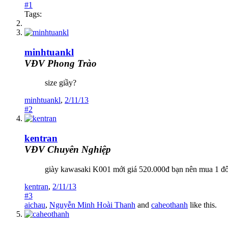
#1
Tags:
minhtuankl
VĐV Phong Trào
size giầy?
minhtuankl
,
2/11/13
#2
kentran
VĐV Chuyên Nghiệp
giày kawasaki K001 mới giá 520.000đ bạn nên mua 1 đôi 
kentran
,
2/11/13
#3
aichau
,
Nguyễn Minh Hoài Thanh
and
caheothanh
like this.