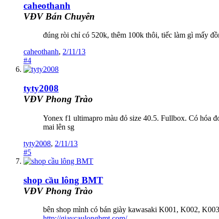
caheothanh
VĐV Bán Chuyên
đúng ròi chỉ có 520k, thêm 100k thôi, tiếc làm gì mấy đ
caheothanh
,
2/11/13
#4
tyty2008
VĐV Phong Trào
Yonex f1 ultimapro màu đỏ size 40.5. Fullbox. Có hóa đ
mai lên sg
tyty2008
,
2/11/13
#5
shop cầu lông BMT
VĐV Phong Trào
bên shop mình có bán giày kawasaki K001, K002, K003 
http://giaycaulongbmt.com/