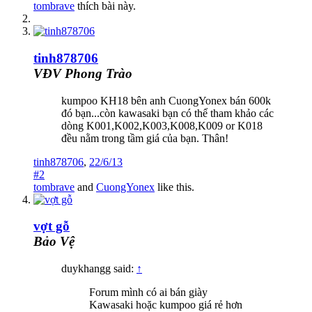
tombrave
thích bài này.
tinh878706
VĐV Phong Trào
kumpoo KH18 bên anh CuongYonex bán 600k
đó bạn...còn kawasaki bạn có thể tham khảo các
dòng K001,K002,K003,K008,K009 or K018
đều nằm trong tầm giá của bạn. Thân!
tinh878706
,
22/6/13
#2
tombrave
and
CuongYonex
like this.
vợt gỗ
Bảo Vệ
duykhangg said:
↑
Forum mình có ai bán giày
Kawasaki hoặc kumpoo giá rẻ hơn