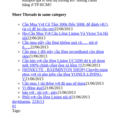
kumpoo giá rẻ hơn thị trường ko? nhưng chính
hãng ở TP HCM!!
More Threads in same category
Cần Mua Vợt Cũ Tầm 300k Đến 500K để đánh (4U).
(ai có để lại cho em)
22/06/2013
Hn-Cần Mua Vợt Cầu Lông Lining Và Victor Tại Hà
nôi
22/06/2013
Cần mua giầy cầu lông không quá cũ...... giá rẻ
tí......
22/06/2013
Cần mua 1 đôi giày cầu lông secondhand còn dùng
okie
21/06/2013
Cần bán vợt cầu lông Lining UC3200 dư k sử dụng
mới 100% chính cống ống xà lống !!!
21/06/2013
[HỎNKUTE - BADMINTON SHOP] Chuyên trang
phục,vợt và phụ kiện cầu lông YONEX-LINING-
V
21/06/2013
Cần mua 1 túi đựng vợt đã qua sử dung
21/06/2013
Vt 80pg 4ug5
21/06/2013
bán vợt - túi vợt - giày
21/06/2013
Phôi vợt cầu lông Lining giá rẻ
21/06/2013
duykhangg
,
22/6/13
#1
Tags: