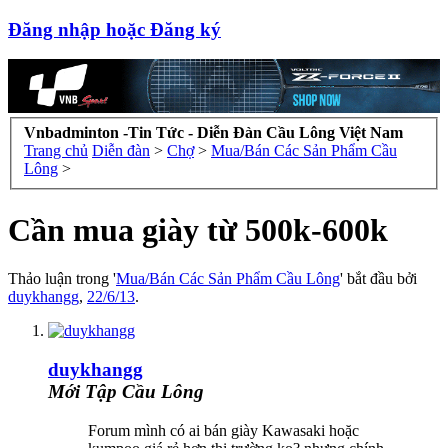
Đăng nhập hoặc Đăng ký
Vnbadminton -Tin Tức - Diễn Đàn Cầu Lông Việt Nam
Trang chủ
Diễn đàn
>
Chợ
>
Mua/Bán Các Sản Phẩm Cầu
Lông
>
Cần mua giày từ 500k-600k
Thảo luận trong '
Mua/Bán Các Sản Phẩm Cầu Lông
' bắt đầu bởi
duykhangg
,
22/6/13
.
duykhangg
Mới Tập Cầu Lông
Forum mình có ai bán giày Kawasaki hoặc