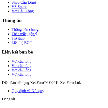
Shop Cầu Lông
VS Sports
Vợt Cầu Lông
Thông tin
Thông báo chung
Thắc mắc, góp ý
Trợ giúp
Liên hệ BQT
Liên kết bạn bè
Vợt cầu lông
Vợt cầu lông
Vợt cầu lông
Vợt cầu lông
Diễn đàn sử dụng XenForo™ ©2011 XenForo Ltd.
Quy định và Nội quy
Đang tải...