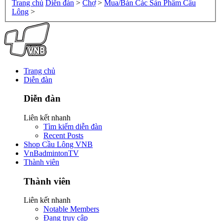
Trang chủ
Diễn đàn
>
Chợ
>
Mua/Bán Các Sản Phẩm Cầu
Lông
>
Trang chủ
Diễn đàn
Diễn đàn
Liên kết nhanh
Tìm kiếm diễn đàn
Recent Posts
Shop Cầu Lông VNB
VnBadmintonTV
Thành viên
Thành viên
Liên kết nhanh
Notable Members
Đang truy cập