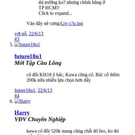
thị trường ko? nhưng chính hãng ở
TP HCM!!
Click to expand...
Vào đây nè cưng:
Giy c?u lng
vợt gỗ
,
22/6/13
#3
future18u1
Mới Tập Cầu Lông
có đôi KH18 ý bác, Kawa cũng có. Bác cố thêm
200k nữa nhiều lựa chọn hơn đấy
future18u1
,
22/6/13
#4
Harry
VĐV Chuyên Nghiệp
kawa có đôi 520k mang cũng chất đó bro, ko thi