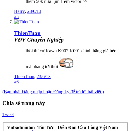
thêm 50k nữa lụm 1 em victor ^^
Harry
,
23/6/13
#5
ThienTuan
VĐV Chuyên Nghiệp
thôi thì cứ Kawa K002,K001 chính hãng giá bèo
mà phang tới thôi
ThienTuan
,
23/6/13
#6
(Bạn phải Đăng nhập hoặc Đăng ký để trả lời bài viết.)
Chia sẻ trang này
Tweet
Vnbadminton -Tin Tức - Diễn Đàn Cầu Lông Việt Nam