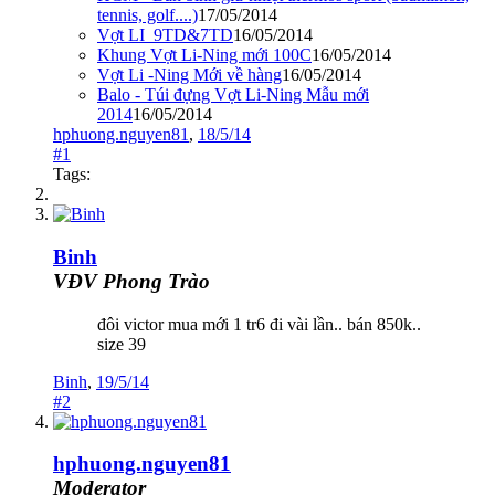
tennis, golf....)
17/05/2014
Vợt LI_9TD&7TD
16/05/2014
Khung Vợt Li-Ning mới 100C
16/05/2014
Vợt Li -Ning Mới về hàng
16/05/2014
Balo - Túi đựng Vợt Li-Ning Mẫu mới
2014
16/05/2014
hphuong.nguyen81
,
18/5/14
#1
Tags:
Binh
VĐV Phong Trào
đôi victor mua mới 1 tr6 đi vài lần.. bán 850k..
size 39
Binh
,
19/5/14
#2
hphuong.nguyen81
Moderator