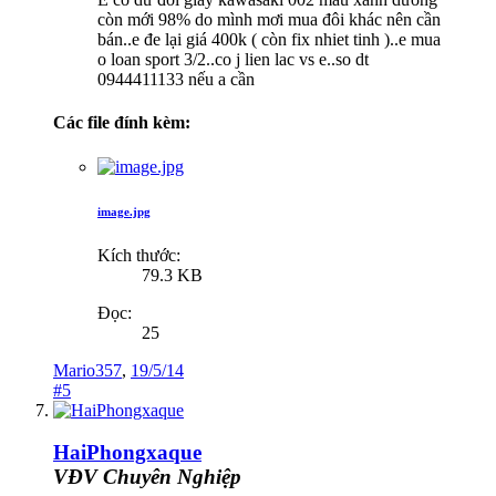
còn mới 98% do mình mơi mua đôi khác nên cần
bán..e đe lại giá 400k ( còn fix nhiet tinh )..e mua
o loan sport 3/2..co j lien lac vs e..so dt
0944411133 nếu a cần
Các file đính kèm:
image.jpg
Kích thước:
79.3 KB
Đọc:
25
Mario357
,
19/5/14
#5
HaiPhongxaque
VĐV Chuyên Nghiệp