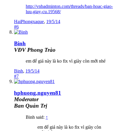
http://vnbadminton.com/threads/ban-hoac-giao-
luu-giay-cu.19568/
HaiPhongxaque
,
19/5/14
#6
Binh
VĐV Phong Trào
em để giá này là ko fix vì giày còn mới nhé
Binh
,
19/5/14
#7
hphuong.nguyen81
Moderator
Ban Quản Trị
Binh said:
↑
em để giá này là ko fix vì giày còn