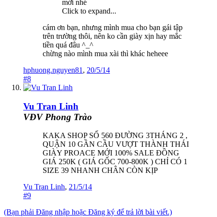
mới nhé
Click to expand...
cám ơn bạn, nhưng mình mua cho bạn gái tập
trên trường thôi, nên ko cần giày xịn hay mắc
tiền quá đâu ^_^
chừng nào mình mua xài thì khác heheee
hphuong.nguyen81
,
20/5/14
#8
Vu Tran Linh
VĐV Phong Trào
KAKA SHOP SỐ 560 ĐƯỜNG 3THÁNG 2 ,
QUẬN 10 GẦN CẦU VƯỢT THÀNH THÁI
GIÀY PROACE MỚI 100% SALE ĐỒNG
GIÁ 250K ( GIÁ GỐC 700-800K ) CHỈ CÓ 1
SIZE 39 NHANH CHÂN CÒN KỊP
Vu Tran Linh
,
21/5/14
#9
(Bạn phải Đăng nhập hoặc Đăng ký để trả lời bài viết.)