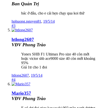
Ban Quản Trị
bác ở đâu, cho e cái hẹn chạy qua koi thử
hphuong.nguyen81
,
19/5/14
#3
htlong2607
VĐV Phong Trào
Yonex SHB F1 Ultimax Pro size 40 còn mới
hoặc victor shb ace9000 size 40 còn mới khoảng
95%
Giá 1tr cho 1 đoi
htlong2607
,
19/5/14
#4
Mario357
VĐV Phong Trào
E có dư đoi giay kawasaki 002 màu xanh dương