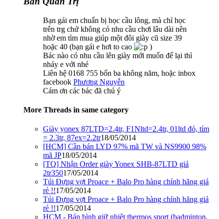
Ban Quản Trị
Bạn gái em chuẩn bị học cầu lông, mà chỉ học
trên trg chứ không có nhu cầu chơi lâu dài nên
nhờ em tìm mua giúp một đôi giày cũ size 39
hoặc 40 (bạn gái e hơi to cao
)
Bác nào có nhu cầu lên giày mới muốn để lại thì
nháy e với nhé
Liên hệ 0168 755 bốn ba không năm, hoặc inbox
facebook
Phương Nguyễn
Cám ơn các bác đã chú ý
More Threads in same category
Giày yonex 87LTD=2.4tr, F1Nltd=2.4tr, 01ltd đỏ, tím
= 2.3tr, 87ex=2.2tr
18/05/2014
[HCM] Cần bán LYD 97% mã TW và NS9900 98%
mã JP
18/05/2014
[TQ] Nhận Order giày Yonex SHB-87LTD giá
2tr350
17/05/2014
Túi Đựng vợt Proace + Balo Pro hàng chính hãng giá
rẻ !!
17/05/2014
Túi Đựng vợt Proace + Balo Pro hàng chính hãng giá
rẻ !!
17/05/2014
HCM - Bán bình giữ nhiệt thermos sport (badminton,