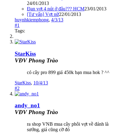
24/01/2013
Đan vợt 4 nút ở đâu??? HCM
23/01/2013
[Tư vấn] Vợt nữ
22/01/2013
huynhkiemphong
,
4/3/13
#1
Tags:
StarKiss
VĐV Phong Trào
có cây pro 899 giá 450k bạn mua hok ? ^^
StarKiss
,
10/4/13
#2
andy_no1
VĐV Phong Trào
ra shop VNB mua cây phôi vợt về đánh là
sướng, giá cũng cỡ đó