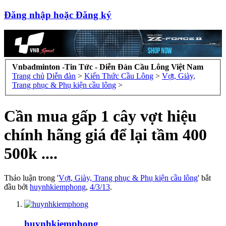
Đăng nhập hoặc Đăng ký
Vnbadminton -Tin Tức - Diễn Đàn Cầu Lông Việt Nam
Trang chủ
Diễn đàn
>
Kiến Thức Cầu Lông
>
Vợt, Giày,
Trang phục & Phụ kiện cầu lông
>
Cần mua gấp 1 cây vợt hiệu
chính hãng giá để lại tầm 400
500k ....
Thảo luận trong '
Vợt, Giày, Trang phục & Phụ kiện cầu lông
' bắt
đầu bởi
huynhkiemphong
,
4/3/13
.
huynhkiemphong