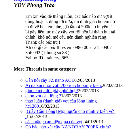
VĐV Phong Trào
Em xin vào đề thẳng luôn, các bác nào dư vợt ít
dùng hoặc k dùng tới nữa, thì định giá cho em nó
ra đi về bên em nhé, giá tầm 4 500k....chuyện là
bị gãy liên tục mấy cây vợt rồi nên bị thâm hụt tài
chính, khổ nỗi mê cầu nên đành nghiến răng.
Thank các bác trc !
Ah có gì các bác lh vs em 0986 005 124 - 0902
356 092 ( Phong sn 88 )
Yahoo ID : raincry_865
More Threads in same category
Cần hỏi cây FZ nano ACE
02/03/2013
Ai da xai phoi vot f700 roi cho xin y kien.
26/02/2013
giúp e một đôi giày phù hợp!
26/02/2013
chọn vợt cầu lông ?
18/02/2013
thảo luận (đánh giá) vợt cầu lông lining
hc1200
16/02/2013
[Giầy Cầu Lông] Mọi người cho mình ý kiến với
.
15/02/2013
cách nâng cao hiệu quả của vợt
24/01/2013
Có bác nào xài cây NANORAY 700FX chưa?