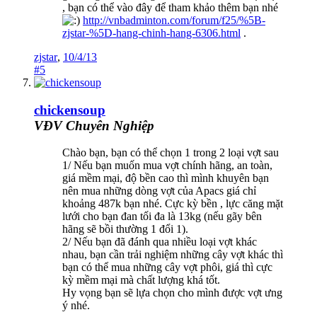
, bạn có thể vào đây để tham khảo thêm bạn nhé
http://vnbadminton.com/forum/f25/%5B-
zjstar-%5D-hang-chinh-hang-6306.html
.
zjstar
,
10/4/13
#5
chickensoup
VĐV Chuyên Nghiệp
Chào bạn, bạn có thể chọn 1 trong 2 loại vợt sau
1/ Nếu bạn muốn mua vợt chính hãng, an toàn,
giá mềm mại, độ bền cao thì mình khuyên bạn
nên mua những dòng vợt của Apacs giá chỉ
khoảng 487k bạn nhé. Cực kỳ bền , lực căng mặt
lưới cho bạn đan tối đa là 13kg (nếu gãy bên
hãng sẽ bồi thường 1 đổi 1).
2/ Nếu bạn đã đánh qua nhiều loại vợt khác
nhau, bạn cần trải nghiệm những cây vợt khác thì
bạn có thể mua những cây vợt phôi, giá thì cực
kỳ mềm mại mà chất lượng khá tốt.
Hy vọng bạn sẽ lựa chọn cho mình được vợt ưng
ý nhé.