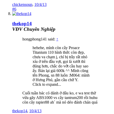
chickensoup
,
10/4/13
#6
thekop14
VĐV Chuyên Nghiệp
hongphong141 said:
↑
hehehe, mình còn cây Proace
Titanium 110 hình thức còn đẹp,
chưa va chạm j, chỉ bị trầy rất nhỏ
xíu ở trên đầu vợt, gọi là xướt thì
đúng hơn, chắc do vớt cầu hay sao
ấy. Bán lại giá 600k ^^ Mình cũng
tên Phong, sn 88 luôn :M064: mình
ở Hưng Phú, gần cầu chữ Y.
Click to expand...
Cuối tuần bác có đánh ở đâu ko, e wa test thử
vừa gãy ABS1000 vs cây tantrum200 rồi huhu
còn cây rapier88 ah` mà nó dẻo đánh chán quá
thekop14
,
10/4/13