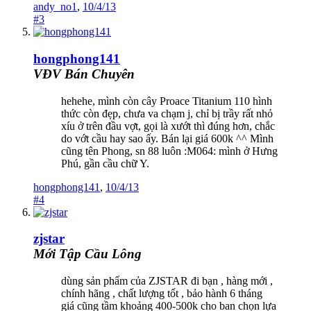
andy_no1
,
10/4/13
#3
hongphong141
VĐV Bán Chuyên
hehehe, mình còn cây Proace Titanium 110 hình
thức còn đẹp, chưa va chạm j, chỉ bị trầy rất nhỏ
xíu ở trên đầu vợt, gọi là xướt thì đúng hơn, chắc
do vớt cầu hay sao ấy. Bán lại giá 600k ^^ Mình
cũng tên Phong, sn 88 luôn :M064: mình ở Hưng
Phú, gần cầu chữ Y.
hongphong141
,
10/4/13
#4
zjstar
Mới Tập Cầu Lông
dùng sản phẩm của ZJSTAR đi bạn , hàng mới ,
chính hãng , chất lượng tốt , bảo hành 6 tháng
giá cũng tầm khoảng 400-500k cho ban chọn lựa