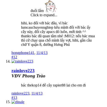
đuối lắm
Click to expand...
hihi, ko đổi với bác đâu, vì bác
lumcauchuyennghiep kêu mình đổi với bác ấy
cây này, đổi cây apacs đó luôn, mới tinh ^^
thanks bác đã quan tâm nhé :M012: nếu bác mua
thì cứ chạy qua chỗ mình lấy vợt, hihi, gần cầu
chữ Y quận 8, đường Hưng Phú
hongphong141
,
11/4/13
#12
rainlove223
VĐV Phong Trào
bác thekop14 để cây rapier88 lai cho em đi
rainlove223
,
11/4/13
#13