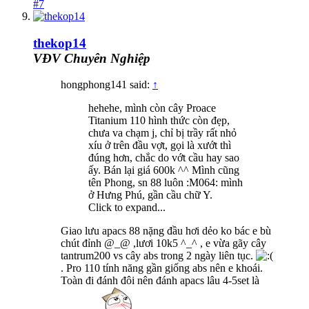
#7
thekop14
VĐV Chuyên Nghiệp
hongphong141 said:
↑
hehehe, mình còn cây Proace
Titanium 110 hình thức còn đẹp,
chưa va chạm j, chỉ bị trầy rất nhỏ
xíu ở trên đầu vợt, gọi là xướt thì
đúng hơn, chắc do vớt cầu hay sao
ấy. Bán lại giá 600k ^^ Mình cũng
tên Phong, sn 88 luôn :M064: mình
ở Hưng Phú, gần cầu chữ Y.
Click to expand...
Giao lưu apacs 88 nặng đầu hơi dẻo ko bác e bù
chút đỉnh @_@ ,lươi 10k5 ^_^ , e vừa gãy cây
tantrum200 vs cây abs trong 2 ngày liên tục.
. Pro 110 tính năng gần giống abs nên e khoái.
Toàn đi đánh đôi nên đánh apacs lâu 4-5set là