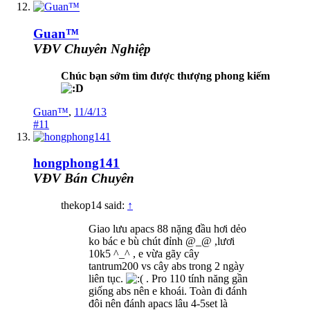
Guan™
VĐV Chuyên Nghiệp
Chúc bạn sớm tìm được thượng phong kiếm
Guan™
,
11/4/13
#11
hongphong141
VĐV Bán Chuyên
thekop14 said:
↑
Giao lưu apacs 88 nặng đầu hơi dẻo
ko bác e bù chút đỉnh @_@ ,lươi
10k5 ^_^ , e vừa gãy cây
tantrum200 vs cây abs trong 2 ngày
liên tục.
. Pro 110 tính năng gần
giống abs nên e khoái. Toàn đi đánh
đôi nên đánh apacs lâu 4-5set là