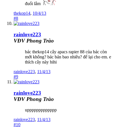
đuối lắm
thekop14
,
10/4/13
#8
rainlove223
VĐV Phong Trào
bác thekop14 cây apacs rapier 88 của bác còn
mới không? bác bán bao nhiêu? để lại cho em. e
thích cây này hihi
rainlove223
,
11/4/13
#9
rainlove223
VĐV Phong Trào
uppppppppppppp
rainlove223
,
11/4/13
#10