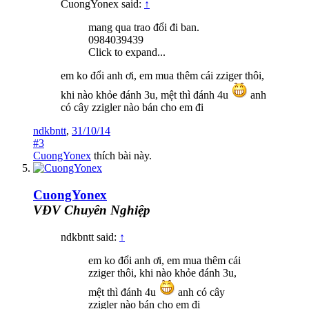
CuongYonex said:
↑
mang qua trao đổi đi ban.
0984039439
Click to expand...
em ko đổi anh ơi, em mua thêm cái zziger thôi,
khi nào khỏe đánh 3u, mệt thì đánh 4u
anh
có cây zzigler nào bán cho em đi
ndkbntt
,
31/10/14
#3
CuongYonex
thích bài này.
CuongYonex
VĐV Chuyên Nghiệp
ndkbntt said:
↑
em ko đổi anh ơi, em mua thêm cái
zziger thôi, khi nào khỏe đánh 3u,
mệt thì đánh 4u
anh có cây
zzigler nào bán cho em đi