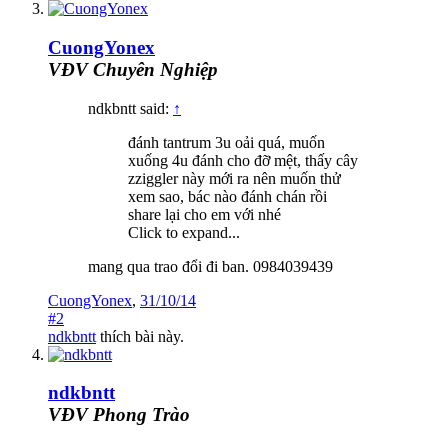
CuongYonex
VĐV Chuyên Nghiệp
ndkbntt said:
↑
đánh tantrum 3u oải quá, muốn
xuống 4u đánh cho đỡ mệt, thấy cây
zziggler này mới ra nên muốn thử
xem sao, bác nào đánh chán rồi
share lại cho em với nhé
Click to expand...
mang qua trao đổi đi ban. 0984039439
CuongYonex
,
31/10/14
#2
ndkbntt
thích bài này.
ndkbntt
VĐV Phong Trào