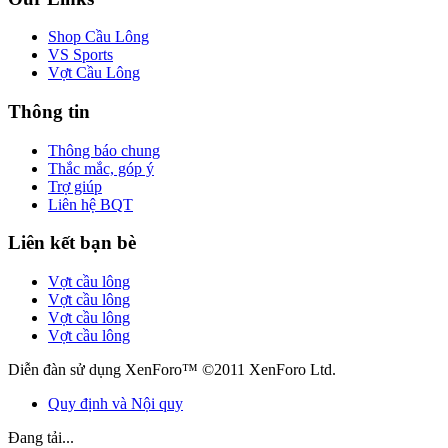
Shop Cầu Lông
VS Sports
Vợt Cầu Lông
Thông tin
Thông báo chung
Thắc mắc, góp ý
Trợ giúp
Liên hệ BQT
Liên kết bạn bè
Vợt cầu lông
Vợt cầu lông
Vợt cầu lông
Vợt cầu lông
Diễn đàn sử dụng XenForo™ ©2011 XenForo Ltd.
Quy định và Nội quy
Đang tải...