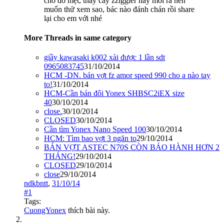
cho đỡ mệt, thấy cây zziggler này mới ra nên
muốn thử xem sao, bác nào đánh chán rồi share
lại cho em với nhé
More Threads in same category
giầy kawasaki k002 xài được 1 lần sdt
0965083745
31/10/2014
HCM -DN. bán vợt fz amor speed 990 cho a nào tay
to!
31/10/2014
HCM-Cần bán đôi Yonex SHBSC2iEX size
40
30/10/2014
close.
30/10/2014
CLOSED
30/10/2014
Cần tìm Yonex Nano Speed 100
30/10/2014
HCM: Tìm bao vợt 3 ngăn to
29/10/2014
BÁN VỢT ASTEC N70S CÒN BẢO HÀNH HƠN 2
THÁNG!
29/10/2014
CLOSED
29/10/2014
close
29/10/2014
ndkbntt
,
31/10/14
#1
Tags:
CuongYonex
thích bài này.