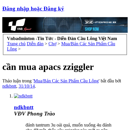
Đăng nhập hoặc Đăng ký
Vnbadminton -Tin Tức - Diễn Đàn Cầu Lông Việt Nam
Trang chủ
Diễn đàn
>
Chợ
>
Mua/Bán Các Sản Phẩm Cầu
Lông
>
cần mua apacs zziggler
Thảo luận trong '
Mua/Bán Các Sản Phẩm Cầu Lông
' bắt đầu bởi
ndkbntt
,
31/10/14
.
ndkbntt
VĐV Phong Trào
đánh tantrum 3u oải quá, muốn xuống 4u đánh