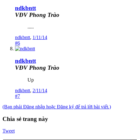
ndkbntt
VĐV Phong Trào
.....
ndkbntt
,
1/11/14
#6
ndkbntt
VĐV Phong Trào
Up
ndkbntt
,
2/11/14
#7
(Bạn phải Đăng nhập hoặc Đăng ký để trả lời bài viết.)
Chia sẻ trang này
Tweet