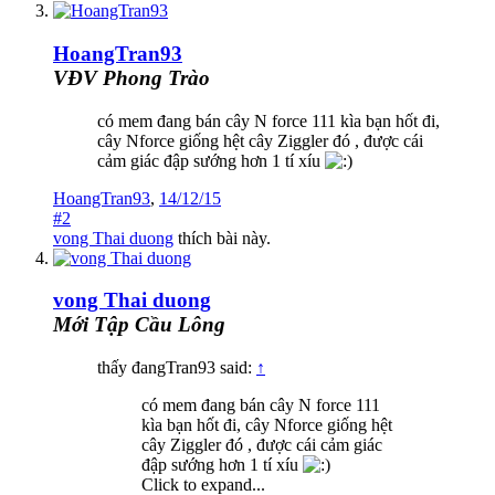
HoangTran93
VĐV Phong Trào
có mem đang bán cây N force 111 kìa bạn hốt đi,
cây Nforce giống hệt cây Ziggler đó , được cái
cảm giác đập sướng hơn 1 tí xíu
HoangTran93
,
14/12/15
#2
vong Thai duong
thích bài này.
vong Thai duong
Mới Tập Cầu Lông
thấy đangTran93 said:
↑
có mem đang bán cây N force 111
kìa bạn hốt đi, cây Nforce giống hệt
cây Ziggler đó , được cái cảm giác
đập sướng hơn 1 tí xíu
Click to expand...