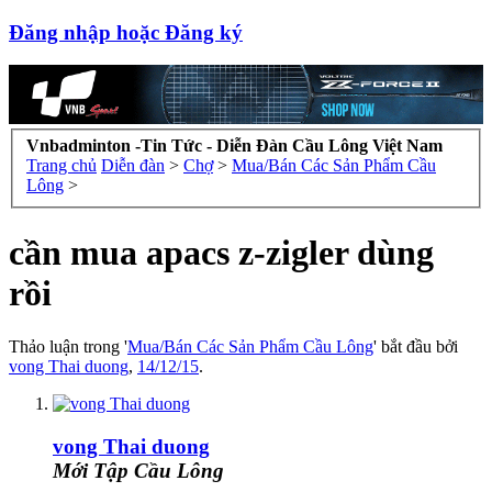
Đăng nhập hoặc Đăng ký
Vnbadminton -Tin Tức - Diễn Đàn Cầu Lông Việt Nam
Trang chủ
Diễn đàn
>
Chợ
>
Mua/Bán Các Sản Phẩm Cầu
Lông
>
cần mua apacs z-zigler dùng
rồi
Thảo luận trong '
Mua/Bán Các Sản Phẩm Cầu Lông
' bắt đầu bởi
vong Thai duong
,
14/12/15
.
vong Thai duong
Mới Tập Cầu Lông