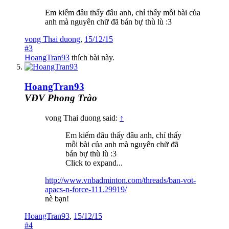
Em kiếm đâu thấy đâu anh, chỉ thấy mỗi bài của
anh mà nguyên chữ đã bán bự thù lù :3
vong Thai duong
,
15/12/15
#3
HoangTran93
thích bài này.
HoangTran93
VĐV Phong Trào
vong Thai duong said:
↑
Em kiếm đâu thấy đâu anh, chỉ thấy
mỗi bài của anh mà nguyên chữ đã
bán bự thù lù :3
Click to expand...
http://www.vnbadminton.com/threads/ban-vot-
apacs-n-force-111.29919/
nè bạn!
HoangTran93
,
15/12/15
#4