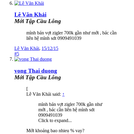
Lê Văn Khải
Mới Tập Cầu Lông
mình bán vợt zigler 700k gần như mới , bác cần
liên hệ mình sdt 0909491039
Lê Văn Khải
,
15/12/15
#5
vong Thai duong
Mới Tập Cầu Lông
[
Lê Văn Khải said:
↑
mình bán vợt zigler 700k gần như
mới , bác cần liên hệ mình sdt
0909491039
Click to expand...
Mới khoảng bao nhieu % vay?