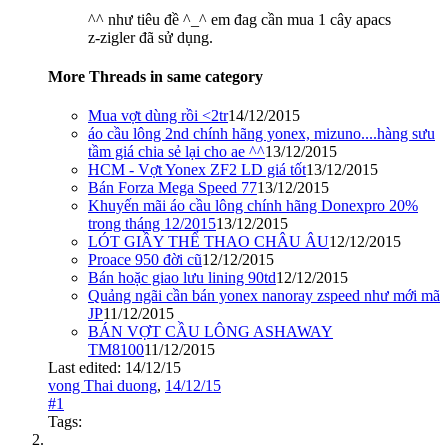
^^ như tiêu đề ^_^ em đag cần mua 1 cây apacs
z-zigler đã sử dụng.
More Threads in same category
Mua vợt dùng rồi <2tr
14/12/2015
áo cầu lông 2nd chính hãng yonex, mizuno....hàng sưu
tầm giá chia sẻ lại cho ae ^^
13/12/2015
HCM - Vợt Yonex ZF2 LD giá tốt
13/12/2015
Bán Forza Mega Speed 77
13/12/2015
Khuyến mãi áo cầu lông chính hãng Donexpro 20%
trong tháng 12/2015
13/12/2015
LÓT GIẦY THỂ THAO CHÂU ÂU
12/12/2015
Proace 950 đời cũ
12/12/2015
Bán hoặc giao lưu lining 90td
12/12/2015
Quảng ngãi cần bán yonex nanoray zspeed như mới mã
JP
11/12/2015
BÁN VỢT CẦU LÔNG ASHAWAY
TM8100
11/12/2015
Last edited:
14/12/15
vong Thai duong
,
14/12/15
#1
Tags: