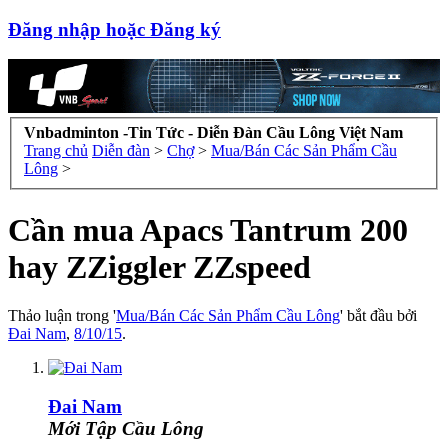
Đăng nhập hoặc Đăng ký
Vnbadminton -Tin Tức - Diễn Đàn Cầu Lông Việt Nam
Trang chủ
Diễn đàn
>
Chợ
>
Mua/Bán Các Sản Phẩm Cầu
Lông
>
Cần mua Apacs Tantrum 200
hay ZZiggler ZZspeed
Thảo luận trong '
Mua/Bán Các Sản Phẩm Cầu Lông
' bắt đầu bởi
Đai Nam
,
8/10/15
.
Đai Nam
Mới Tập Cầu Lông