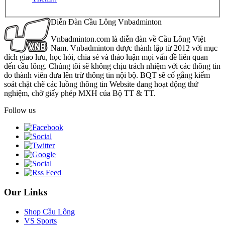
Diễn Đàn Cầu Lông Vnbadminton
Vnbadminton.com là diễn đàn về Cầu Lông Việt
Nam. Vnbadminton được thành lập từ 2012 với mục
đích giao lưu, học hỏi, chia sẻ và thảo luận mọi vấn đề liên quan
đến cầu lông. Chúng tôi sẽ không chịu trách nhiệm với các thông tin
do thành viên đưa lên trừ thông tin nội bộ. BQT sẽ cố gắng kiểm
soát chặt chẽ các luồng thông tin Website đang hoạt động thử
nghiệm, chờ giấy phép MXH của Bộ TT & TT.
Follow us
Our Links
Shop Cầu Lông
VS Sports