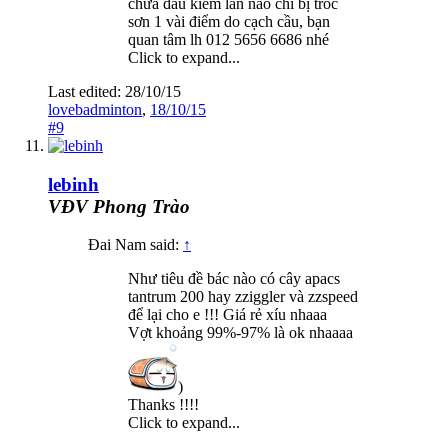
chưa đấu kiếm lần nào chỉ bị tróc
sơn 1 vài điểm do cạch cầu, bạn
quan tâm lh 012 5656 6686 nhé
Click to expand...
Last edited:
28/10/15
lovebadminton
,
18/10/15
#9
lebinh
VĐV Phong Trào
Đai Nam said:
↑
Như tiêu đề bác nào có cây apacs
tantrum 200 hay zziggler và zzspeed
để lại cho e !!! Giá rẻ xíu nhaaa
Vợt khoảng 99%-97% là ok nhaaaa
)
Thanks !!!!
Click to expand...