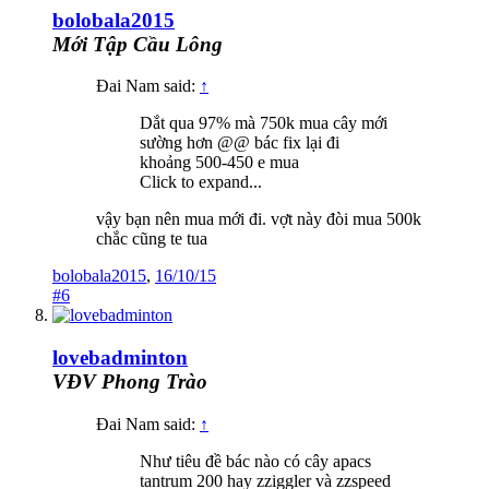
bolobala2015
Mới Tập Cầu Lông
Đai Nam said:
↑
Dắt qua 97% mà 750k mua cây mới
sường hơn @@ bác fix lại đi
khoảng 500-450 e mua
Click to expand...
vậy bạn nên mua mới đi. vợt này đòi mua 500k
chắc cũng te tua
bolobala2015
,
16/10/15
#6
lovebadminton
VĐV Phong Trào
Đai Nam said:
↑
Như tiêu đề bác nào có cây apacs
tantrum 200 hay zziggler và zzspeed