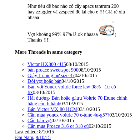
Như tiêu đề bác nào có cây apacs tantrum 200
hay zziggler và zzspeed để lại cho e !!! Giá rẻ xíu
nhaaa
Vợt khoảng 99%-97% là ok nhaaaa
)
Thanks !!!!
More Threads in same category
Victor HX800 4U5
08/10/2015
bán proace sweetspot 900
08/10/2015
Giày Li-ning nữ size 37
04/10/2015
Đổi vợt hoặc bán
04/10/2015
Bán vợt Yonex voltric force lcw 98%= 1tr có
fix
03/10/2015
Hải dương- Bán hoặc g.lưu Voltric 70 Etune chính
hãng còn b.hành
03/10/2015
Bán Victor MX 80 HCM
03/10/2015
Cần mua yonex voltric 70 e-tune 4u-g5??
03/10/2015
Cần bán vợt
02/10/2015
Cần mua Proace 316 or 318 cũ
02/10/2015
Last edited:
8/10/15
Đai Nam
,
8/10/15