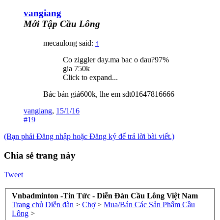
vangiang
Mới Tập Cầu Lông
mecaulong said:
↑
Co ziggler day.ma bac o dau?97%
gia 750k
Click to expand...
Bác bán giá600k, lhe em sdt01647816666
vangiang
,
15/1/16
#19
(Bạn phải Đăng nhập hoặc Đăng ký để trả lời bài viết.)
Chia sẻ trang này
Tweet
Vnbadminton -Tin Tức - Diễn Đàn Cầu Lông Việt Nam
Trang chủ
Diễn đàn
>
Chợ
>
Mua/Bán Các Sản Phẩm Cầu
Lông
>