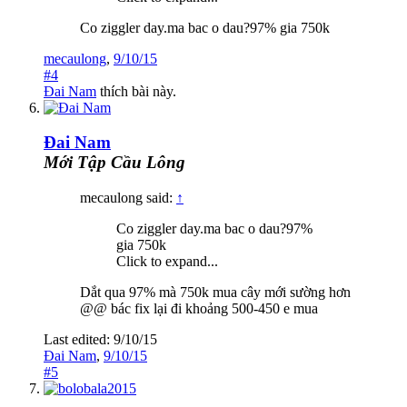
Co ziggler day.ma bac o dau?97% gia 750k
mecaulong
,
9/10/15
#4
Đai Nam
thích bài này.
Đai Nam
Mới Tập Cầu Lông
mecaulong said:
↑
Co ziggler day.ma bac o dau?97%
gia 750k
Click to expand...
Dắt qua 97% mà 750k mua cây mới sường hơn
@@ bác fix lại đi khoảng 500-450 e mua
Last edited:
9/10/15
Đai Nam
,
9/10/15
#5