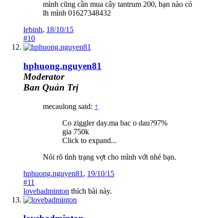
mình cũng cần mua cây tantrum 200, bạn nào có
lh mình 01627348432
lebinh
,
18/10/15
#10
hphuong.nguyen81
Moderator
Ban Quản Trị
mecaulong said:
↑
Co ziggler day.ma bac o dau?97%
gia 750k
Click to expand...
Nói rõ tình trạng vợt cho mình với nhé bạn.
hphuong.nguyen81
,
19/10/15
#11
lovebadminton
thích bài này.