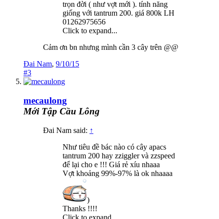
trọn đời ( như vợt mới ). tính năng
giống với tantrum 200. giá 800k LH
01262975656
Click to expand...
Cảm ơn bn nhưng mình cần 3 cây trên @@
Đai Nam
,
9/10/15
#3
mecaulong
Mới Tập Cầu Lông
Đai Nam said:
↑
Như tiêu đề bác nào có cây apacs
tantrum 200 hay zziggler và zzspeed
để lại cho e !!! Giá rẻ xíu nhaaa
Vợt khoảng 99%-97% là ok nhaaaa
)
Thanks !!!!
Click to expand...