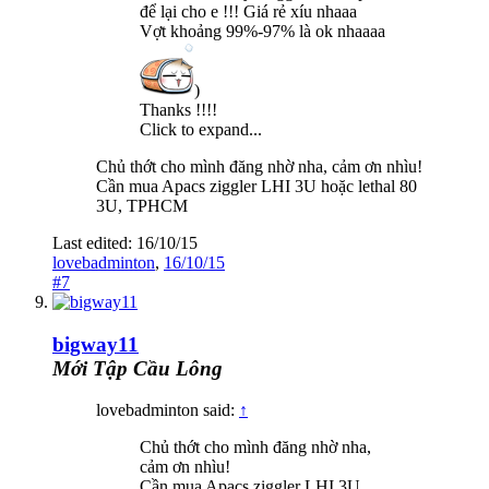
để lại cho e !!! Giá rẻ xíu nhaaa
Vợt khoảng 99%-97% là ok nhaaaa
)
Thanks !!!!
Click to expand...
Chủ thớt cho mình đăng nhờ nha, cảm ơn nhìu!
Cần mua Apacs ziggler LHI 3U hoặc lethal 80
3U, TPHCM
Last edited:
16/10/15
lovebadminton
,
16/10/15
#7
bigway11
Mới Tập Cầu Lông
lovebadminton said:
↑
Chủ thớt cho mình đăng nhờ nha,
cảm ơn nhìu!
Cần mua Apacs ziggler LHI 3U