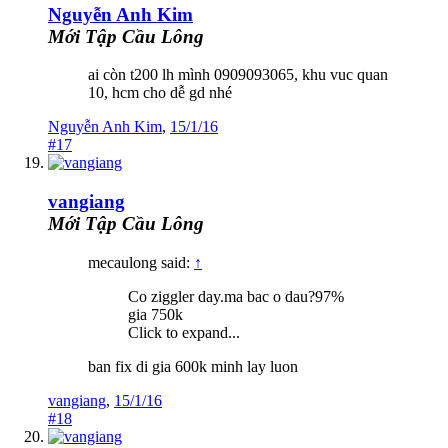
Nguyễn Anh Kim
Mới Tập Cầu Lông
ai còn t200 lh mình 0909093065, khu vuc quan
10, hcm cho dễ gd nhé
Nguyễn Anh Kim
,
15/1/16
#17
vangiang
Mới Tập Cầu Lông
mecaulong said:
↑
Co ziggler day.ma bac o dau?97%
gia 750k
Click to expand...
ban fix di gia 600k minh lay luon
vangiang
,
15/1/16
#18