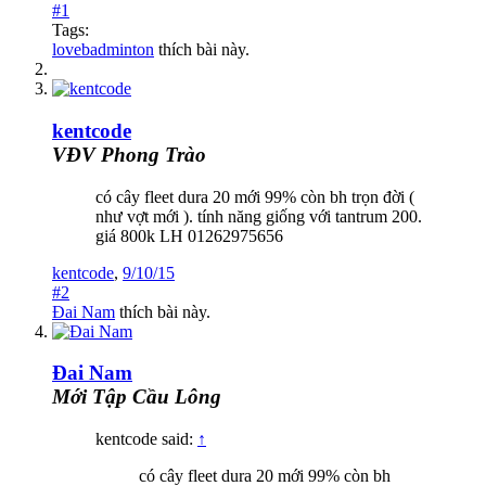
#1
Tags:
lovebadminton
thích bài này.
kentcode
VĐV Phong Trào
có cây fleet dura 20 mới 99% còn bh trọn đời (
như vợt mới ). tính năng giống với tantrum 200.
giá 800k LH 01262975656
kentcode
,
9/10/15
#2
Đai Nam
thích bài này.
Đai Nam
Mới Tập Cầu Lông
kentcode said:
↑
có cây fleet dura 20 mới 99% còn bh