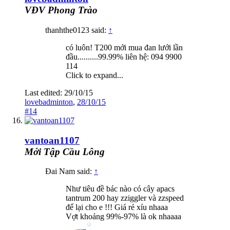
VĐV Phong Trào
thanhthe0123 said:
↑
có luôn! T200 mới mua đan lưới lần
đầu..........99.99% liên hệ: 094 9900
114
Click to expand...
Last edited:
29/10/15
lovebadminton
,
28/10/15
#14
vantoan1107
Mới Tập Cầu Lông
Đai Nam said:
↑
Như tiêu đề bác nào có cây apacs
tantrum 200 hay zziggler và zzspeed
để lại cho e !!! Giá rẻ xíu nhaaa
Vợt khoảng 99%-97% là ok nhaaaa