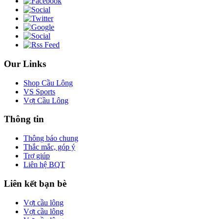
Our Links
Shop Cầu Lông
VS Sports
Vợt Cầu Lông
Thông tin
Thông báo chung
Thắc mắc, góp ý
Trợ giúp
Liên hệ BQT
Liên kết bạn bè
Vợt cầu lông
Vợt cầu lông