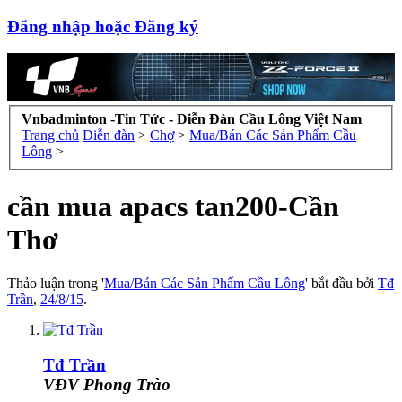
Đăng nhập hoặc Đăng ký
Vnbadminton -Tin Tức - Diễn Đàn Cầu Lông Việt Nam
Trang chủ
Diễn đàn
>
Chợ
>
Mua/Bán Các Sản Phẩm Cầu
Lông
>
cần mua apacs tan200-Cần
Thơ
Thảo luận trong '
Mua/Bán Các Sản Phẩm Cầu Lông
' bắt đầu bởi
Tđ
Trần
,
24/8/15
.
Tđ Trần
VĐV Phong Trào