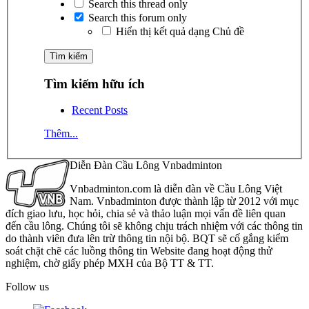
Search this thread only
Search this forum only
Hiển thị kết quả dạng Chủ đề
Tìm kiếm hữu ích
Recent Posts
Thêm...
Diễn Đàn Cầu Lông Vnbadminton
Vnbadminton.com là diễn đàn về Cầu Lông Việt
Nam. Vnbadminton được thành lập từ 2012 với mục
đích giao lưu, học hỏi, chia sẻ và thảo luận mọi vấn đề liên quan
đến cầu lông. Chúng tôi sẽ không chịu trách nhiệm với các thông tin
do thành viên đưa lên trừ thông tin nội bộ. BQT sẽ cố gắng kiểm
soát chặt chẽ các luồng thông tin Website đang hoạt động thử
nghiệm, chờ giấy phép MXH của Bộ TT & TT.
Follow us