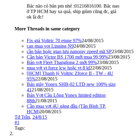
Bác nào có bán pm nhé :01216816100. Bác nao
ở TP HCM hay xa quá, ship giùm cũng đc, giá
ok là đc!
More Threads in same category
Fix giá Voltric 70 etune 97%
24/08/2015
can mua vot Linning N9
24/08/2015
cần bán hoặc giao lưu nanoray zpeed mã SP
23/08/2015
Cần bán Victor BS 1700 mới mua 99,99%
23/08/2015
Bán vợt Fleet Thanglong 2 mới 99%
23/08/2015
mua vợt vt force lcw hoặc vt 8 ld
22/08/2015
[HCM] Thanh lý Voltric Zforce II - TW - 4U
95%
22/08/2015
Bán giày Yonex SHB-02 LTD new 100% size
41
21/08/2015
Bán Vợt Cầu Lông Yonex limited edition
88th
21/08/2015
Cần mua vợt 4U nặng đầu (Tân Bình TP.
HCM)
20/08/2015
Tđ Trần
,
24/8/15
#1
Tags: