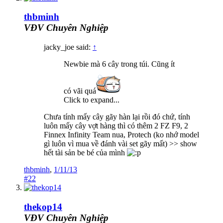
thbminh
VĐV Chuyên Nghiệp
jacky_joe said:
↑
Newbie mà 6 cây trong túi. Cũng ít
có vãi quá
Click to expand...
Chưa tính mấy cây gãy hàn lại rồi đó chứ, tính
luôn mấy cây vợt hàng thì có thêm 2 FZ F9, 2
Finnex Infinity Team nua, Protech (ko nhớ model
gì luôn vì mua về đánh vài set gãy mất) >> show
hết tài sản be bé của mình
thbminh
,
1/11/13
#22
thekop14
VĐV Chuyên Nghiệp