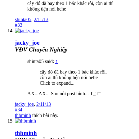
cây đó đã bay theo 1 bác khác rồi, còn ai thì
không tiện nói hehe
shinta05
,
2/11/13
#33
jacky_joe
VĐV Chuyên Nghiệp
shinta05 said:
↑
cây đó đã bay theo 1 bác khác rồi,
còn ai thì không tiện nói hehe
Click to expand...
AX...AX... Sao nói post hình... T_T"
jacky_joe
,
2/11/13
#34
thbminh
thích bài này.
thbminh