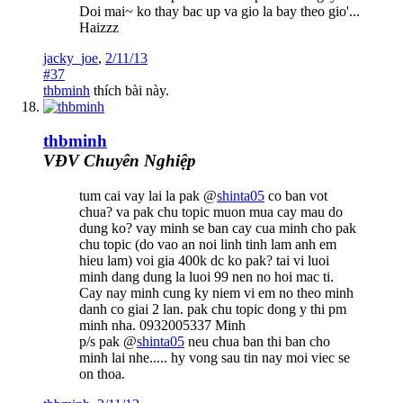
Doi mai~ ko thay bac up va gio la bay theo gio'...
Haizzz
jacky_joe
,
2/11/13
#37
thbminh
thích bài này.
thbminh
VĐV Chuyên Nghiệp
tum cai vay lai la pak @
shinta05
co ban vot
chua? va pak chu topic muon mua cay mau do
dung ko? vay minh se ban cay cua minh cho pak
chu topic (do vao an noi linh tinh lam anh em
hieu lam) voi gia 400k dc ko pak? tai vi luoi
minh dang dung la luoi 99 nen no hoi mac ti.
Cay nay minh cung ky niem vi em no theo minh
danh co giai 2 lan. pak chu topic dong y thi pm
minh nha. 0932005337 Minh
p/s pak @
shinta05
neu chua ban thi ban cho
minh lai nhe..... hy vong sau tin nay moi viec se
on thoa.