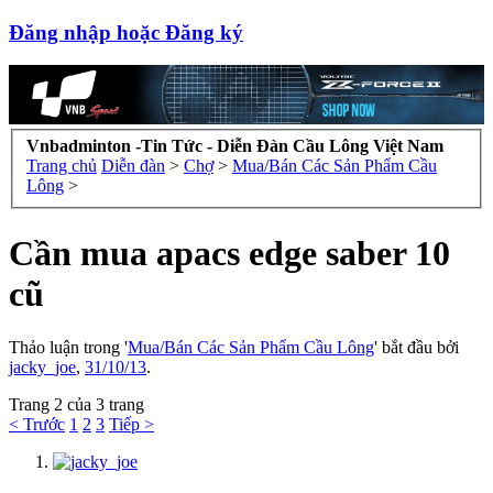
Đăng nhập hoặc Đăng ký
Vnbadminton -Tin Tức - Diễn Đàn Cầu Lông Việt Nam
Trang chủ
Diễn đàn
>
Chợ
>
Mua/Bán Các Sản Phẩm Cầu
Lông
>
Cần mua apacs edge saber 10
cũ
Thảo luận trong '
Mua/Bán Các Sản Phẩm Cầu Lông
' bắt đầu bởi
jacky_joe
,
31/10/13
.
Trang 2 của 3 trang
< Trước
1
2
3
Tiếp >