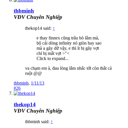
thbminh
VĐV Chuyên Nghiệp
thekop14 said:
↑
e thay finnex cũng trâu bò lắm mà,
bộ cái dòng infinity nó giòn hay sao
mà a gãy dữ vậy, e thì ít bị gãy vợt
chỉ bị mất vợt >"<
Click to expand...
va chạm em à, đau lòng lắm nhắc tới còn thắt cả
ruột @@
thbminh
,
1/11/13
#26
thekop14
VĐV Chuyên Nghiệp
thbminh said:
↑