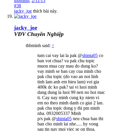
thbminh
,
2/11/13
#38
jacky_joe
thích bài này.
jacky_joe
VĐV Chuyên Nghiệp
thbminh said:
↑
tum cai vay lai la pak @
shinta05
co
ban vot chua? va pak chu topic
muon mua cay mau do dung ko?
vay minh se ban cay cua minh cho
pak chu topic (do vao an noi linh
tinh lam anh em hieu lam) voi gia
400k dc ko pak? tai vi luoi minh
dang dung la luoi 99 nen no hoi mac
ti. Cay nay minh cung ky niem vi
em no theo minh danh co giai 2 lan.
pak chu topic dong y thi pm minh
nha. 0932005337 Minh
p/s pak @
shinta05
neu chua ban thi
ban cho minh lai nhe..... hy vong
sau tin nay moi viec se on thoa.