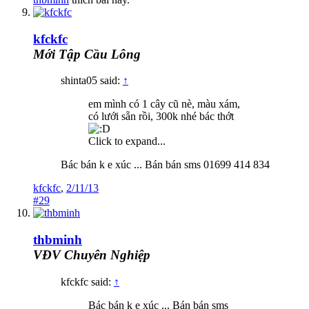
kfckfc
Mới Tập Cầu Lông
shinta05 said:
↑
em mình có 1 cây cũ nè, màu xám,
có lưới sẵn rồi, 300k nhé bác thớt
Click to expand...
Bác bán k e xúc ... Bán bán sms 01699 414 834
kfckfc
,
2/11/13
#29
thbminh
VĐV Chuyên Nghiệp
kfckfc said:
↑
Bác bán k e xúc ... Bán bán sms