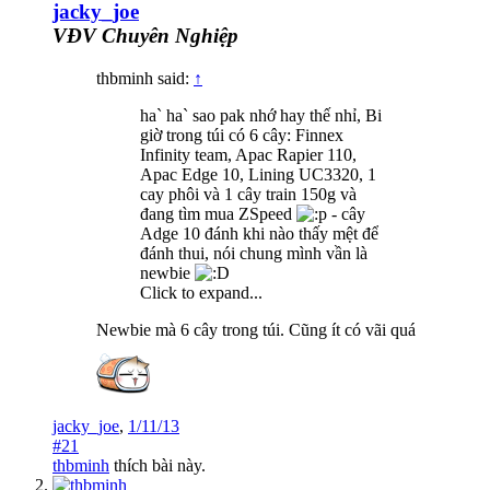
jacky_joe
VĐV Chuyên Nghiệp
thbminh said:
↑
ha` ha` sao pak nhớ hay thế nhỉ, Bi
giờ trong túi có 6 cây: Finnex
Infinity team, Apac Rapier 110,
Apac Edge 10, Lining UC3320, 1
cay phôi và 1 cây train 150g và
đang tìm mua ZSpeed
- cây
Adge 10 đánh khi nào thấy mệt để
đánh thui, nói chung mình vần là
newbie
Click to expand...
Newbie mà 6 cây trong túi. Cũng ít có vãi quá
jacky_joe
,
1/11/13
#21
thbminh
thích bài này.