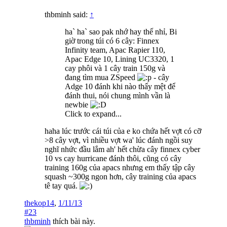
thbminh said:
↑
ha` ha` sao pak nhớ hay thế nhỉ, Bi
giờ trong túi có 6 cây: Finnex
Infinity team, Apac Rapier 110,
Apac Edge 10, Lining UC3320, 1
cay phôi và 1 cây train 150g và
đang tìm mua ZSpeed
- cây
Adge 10 đánh khi nào thấy mệt để
đánh thui, nói chung mình vần là
newbie
Click to expand...
haha lúc trước cái túi của e ko chứa hết vợt có cỡ
>8 cây vợt, vì nhiều vợt wa' lúc đánh ngồi suy
nghĩ nhức đầu lắm ah' hết chừa cây finnex cyber
10 vs cay hurricane đánh thôi, cũng có cây
training 160g của apacs nhưng em thấy tập cây
squash ~300g ngon hơn, cây training của apacs
tê tay quá.
thekop14
,
1/11/13
#23
thbminh
thích bài này.