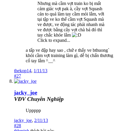
Nhưng mà cầm vợt train ko bị mất
cảm giác vợt pak à, cầy vợt Squash
cán to quá làm tay cầm mỏi lắm, với
tại tập ve ko thể cầm vợt Squash mà
ve được, ve động tác phải nhanh mà
ve được bằng cây vợt chà bá đó thì
tay chắc khỏe lắm
Click to expand...
a tấp ve đập hay sao , chứ e thấy ve bthuong`
khỏi cầm vợt training làm gì, dễ bị chấn thương
cổ tay lắm ^__^
thekop14
,
1/11/13
#27
jacky_joe
VĐV Chuyên Nghiệp
Uppppp
jacky_joe
,
2/11/13
#28
thbminh
thích bài này.