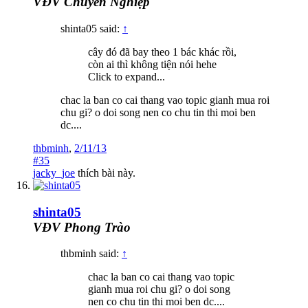
VĐV Chuyên Nghiệp
shinta05 said:
↑
cây đó đã bay theo 1 bác khác rồi,
còn ai thì không tiện nói hehe
Click to expand...
chac la ban co cai thang vao topic gianh mua roi
chu gi? o doi song nen co chu tin thi moi ben
dc....
thbminh
,
2/11/13
#35
jacky_joe
thích bài này.
shinta05
VĐV Phong Trào
thbminh said:
↑
chac la ban co cai thang vao topic
gianh mua roi chu gi? o doi song
nen co chu tin thi moi ben dc....