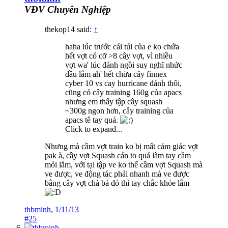
VĐV Chuyên Nghiệp
thekop14 said:
↑
haha lúc trước cái túi của e ko chứa
hết vợt có cỡ >8 cây vợt, vì nhiều
vợt wa' lúc đánh ngồi suy nghĩ nhức
đầu lắm ah' hết chừa cây finnex
cyber 10 vs cay hurricane đánh thôi,
cũng có cây training 160g của apacs
nhưng em thấy tập cây squash
~300g ngon hơn, cây training của
apacs tê tay quá.
Click to expand...
Nhưng mà cầm vợt train ko bị mất cảm giác vợt
pak à, cầy vợt Squash cán to quá làm tay cầm
mỏi lắm, với tại tập ve ko thể cầm vợt Squash mà
ve được, ve động tác phải nhanh mà ve được
bằng cây vợt chà bá đó thì tay chắc khỏe lắm
thbminh
,
1/11/13
#25