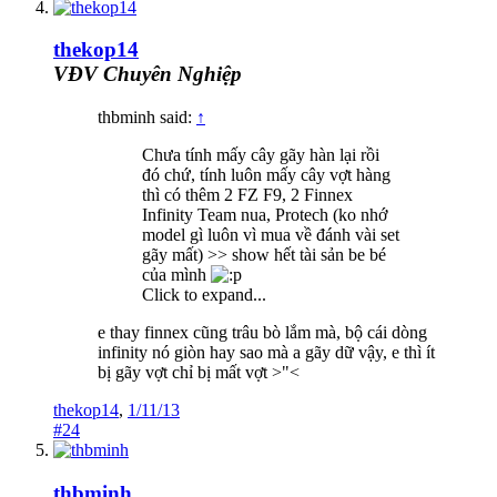
thekop14
VĐV Chuyên Nghiệp
thbminh said:
↑
Chưa tính mấy cây gãy hàn lại rồi
đó chứ, tính luôn mấy cây vợt hàng
thì có thêm 2 FZ F9, 2 Finnex
Infinity Team nua, Protech (ko nhớ
model gì luôn vì mua về đánh vài set
gãy mất) >> show hết tài sản be bé
của mình
Click to expand...
e thay finnex cũng trâu bò lắm mà, bộ cái dòng
infinity nó giòn hay sao mà a gãy dữ vậy, e thì ít
bị gãy vợt chỉ bị mất vợt >"<
thekop14
,
1/11/13
#24
thbminh