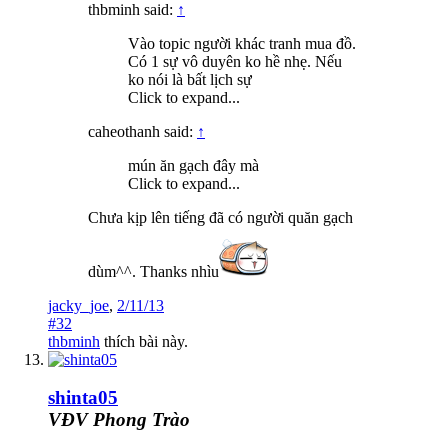
thbminh said:
↑
Vào topic người khác tranh mua đồ.
Có 1 sự vô duyên ko hề nhẹ. Nếu
ko nói là bất lịch sự
Click to expand...
caheothanh said:
↑
mún ăn gạch đây mà
Click to expand...
Chưa kịp lên tiếng đã có người quăn gạch
dùm^^. Thanks nhìu
jacky_joe
,
2/11/13
#32
thbminh
thích bài này.
shinta05
VĐV Phong Trào