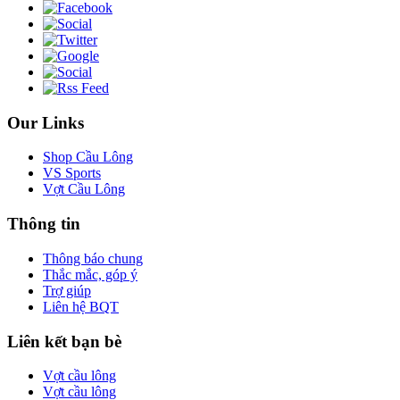
Our Links
Shop Cầu Lông
VS Sports
Vợt Cầu Lông
Thông tin
Thông báo chung
Thắc mắc, góp ý
Trợ giúp
Liên hệ BQT
Liên kết bạn bè
Vợt cầu lông
Vợt cầu lông