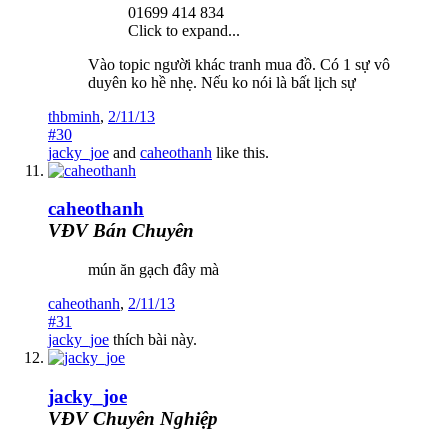
01699 414 834
Click to expand...
Vào topic người khác tranh mua đồ. Có 1 sự vô
duyên ko hề nhẹ. Nếu ko nói là bất lịch sự
thbminh
,
2/11/13
#30
jacky_joe
and
caheothanh
like this.
caheothanh
VĐV Bán Chuyên
mún ăn gạch đây mà
caheothanh
,
2/11/13
#31
jacky_joe
thích bài này.
jacky_joe
VĐV Chuyên Nghiệp