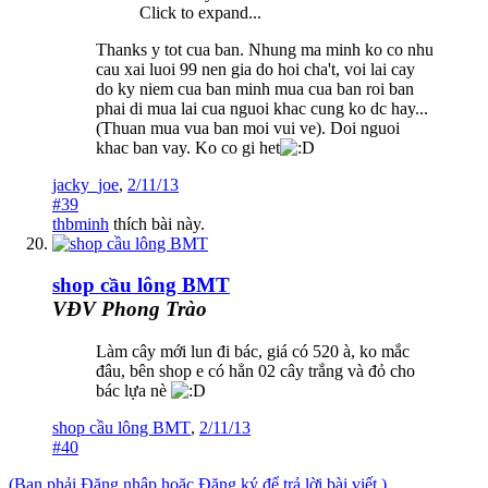
Click to expand...
Thanks y tot cua ban. Nhung ma minh ko co nhu
cau xai luoi 99 nen gia do hoi cha't, voi lai cay
do ky niem cua ban minh mua cua ban roi ban
phai di mua lai cua nguoi khac cung ko dc hay...
(Thuan mua vua ban moi vui ve). Doi nguoi
khac ban vay. Ko co gi het
jacky_joe
,
2/11/13
#39
thbminh
thích bài này.
shop cầu lông BMT
VĐV Phong Trào
Làm cây mới lun đi bác, giá có 520 à, ko mắc
đâu, bên shop e có hẳn 02 cây trắng và đỏ cho
bác lựa nè
shop cầu lông BMT
,
2/11/13
#40
(Bạn phải Đăng nhập hoặc Đăng ký để trả lời bài viết.)