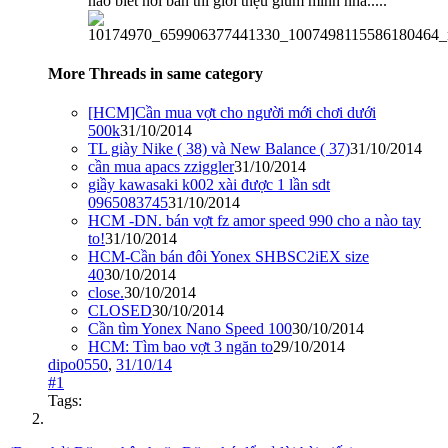
nào biết nơi bán thì giới thệu giùm mình nha.....
More Threads in same category
[HCM]Cần mua vợt cho người mới chơi dưới
500k
31/10/2014
TL giày Nike ( 38) và New Balance ( 37)
31/10/2014
cần mua apacs zziggler
31/10/2014
giầy kawasaki k002 xài được 1 lần sdt
0965083745
31/10/2014
HCM -DN. bán vợt fz amor speed 990 cho a nào tay
to!
31/10/2014
HCM-Cần bán đôi Yonex SHBSC2iEX size
40
30/10/2014
close.
30/10/2014
CLOSED
30/10/2014
Cần tìm Yonex Nano Speed 100
30/10/2014
HCM: Tìm bao vợt 3 ngăn to
29/10/2014
dipo0550
,
31/10/14
#1
Tags: