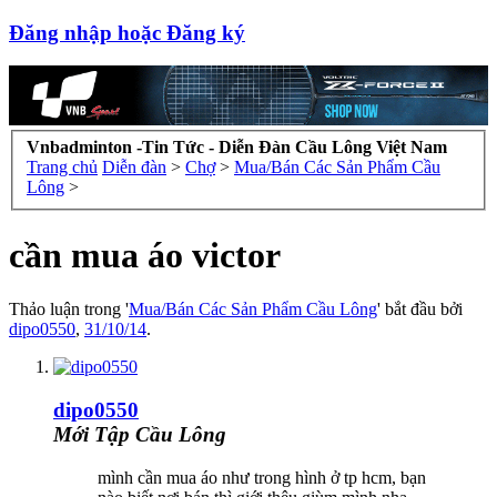
Đăng nhập hoặc Đăng ký
Vnbadminton -Tin Tức - Diễn Đàn Cầu Lông Việt Nam
Trang chủ
Diễn đàn
>
Chợ
>
Mua/Bán Các Sản Phẩm Cầu
Lông
>
cần mua áo victor
Thảo luận trong '
Mua/Bán Các Sản Phẩm Cầu Lông
' bắt đầu bởi
dipo0550
,
31/10/14
.
dipo0550
Mới Tập Cầu Lông
mình cần mua áo như trong hình ở tp hcm, bạn