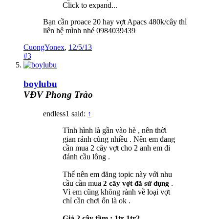
Click to expand...
Bạn cần proace 20 hay vợt Apacs 480k/cây thì
liên hệ mình nhé 0984039439
CuongYonex
,
12/5/13
#3
boylubu
VĐV Phong Trào
endless1 said:
↑
Tình hình là gần vào hè , nên thời
gian rảnh cũng nhiều . Nên em đang
cần mua 2 cây vợt cho 2 anh em đi
đánh cầu lông .
Thế nên em đăng topic này với nhu
cầu cần mua
.
2 cây vợt đã sử dụng
Vì em cũng không rành về loại vợt
chỉ cần chơi ổn là ok .
Giá 2 cây tầm : 1tr-1tr2 .