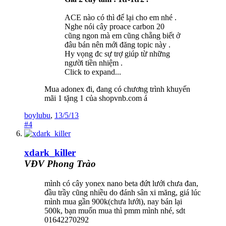
ACE nào có thì để lại cho em nhé .
Nghe nói cây proace carbon 20
cũng ngon mà em cũng chẵng biết ở
đâu bán nên mới đăng topic này .
Hy vọng đc sự trợ giúp từ những
người tiền nhiệm .
Click to expand...
Mua adonex đi, đang có chương trình khuyến
mãi 1 tặng 1 của shopvnb.com á
boylubu
,
13/5/13
#4
xdark_killer
VĐV Phong Trào
mình có cây yonex nano beta đứt lưới chưa đan,
đầu trầy cũng nhiều do đánh sân xi măng, giá lúc
mình mua gần 900k(chưa lưới), nay bán lại
500k, bạn muốn mua thì pmm mình nhé, sdt
01642270292