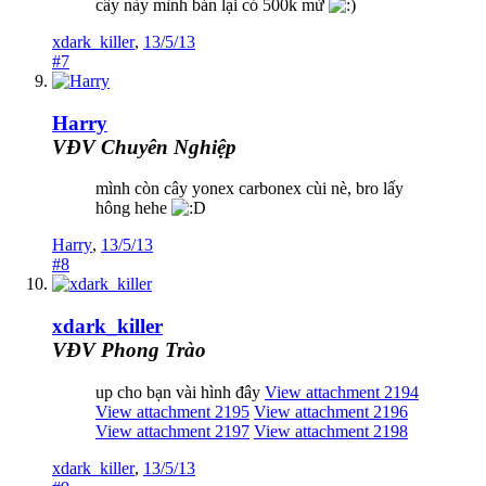
cây này mình bán lại có 500k mừ
xdark_killer
,
13/5/13
#7
Harry
VĐV Chuyên Nghiệp
mình còn cây yonex carbonex cùi nè, bro lấy
hông hehe
Harry
,
13/5/13
#8
xdark_killer
VĐV Phong Trào
up cho bạn vài hình đây
View attachment 2194
View attachment 2195
View attachment 2196
View attachment 2197
View attachment 2198
xdark_killer
,
13/5/13