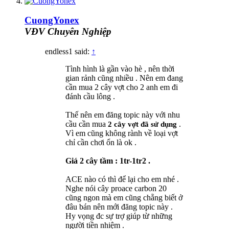
CuongYonex
VĐV Chuyên Nghiệp
endless1 said:
↑
Tình hình là gần vào hè , nên thời
gian rảnh cũng nhiều . Nên em đang
cần mua 2 cây vợt cho 2 anh em đi
đánh cầu lông .
Thế nên em đăng topic này với nhu
cầu cần mua
.
2 cây vợt đã sử dụng
Vì em cũng không rành về loại vợt
chỉ cần chơi ổn là ok .
Giá 2 cây tầm : 1tr-1tr2 .
ACE nào có thì để lại cho em nhé .
Nghe nói cây proace carbon 20
cũng ngon mà em cũng chẵng biết ở
đâu bán nên mới đăng topic này .
Hy vọng đc sự trợ giúp từ những
người tiền nhiệm .