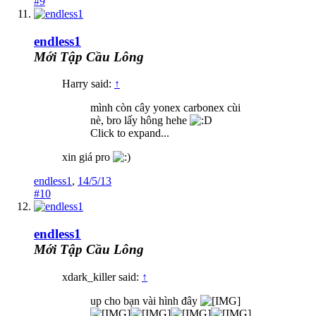
#9
endless1
Mới Tập Cầu Lông
Harry said:
↑
mình còn cây yonex carbonex cùi
nè, bro lấy hông hehe
Click to expand...
xin giá pro
endless1
,
14/5/13
#10
endless1
Mới Tập Cầu Lông
xdark_killer said:
↑
up cho bạn vài hình đây