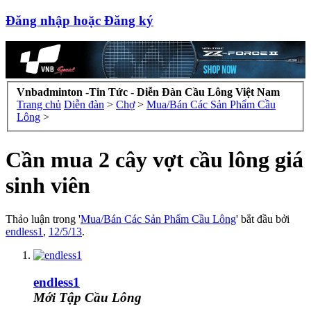
Đăng nhập hoặc Đăng ký
Vnbadminton -Tin Tức - Diễn Đàn Cầu Lông Việt Nam
Trang chủ
Diễn đàn
>
Chợ
>
Mua/Bán Các Sản Phẩm Cầu
Lông
>
Cần mua 2 cây vợt cầu lông giá
sinh viên
Thảo luận trong '
Mua/Bán Các Sản Phẩm Cầu Lông
' bắt đầu bởi
endless1
,
12/5/13
.
endless1
Mới Tập Cầu Lông