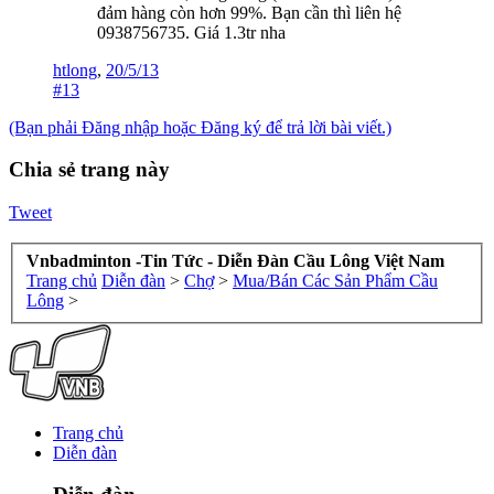
đảm hàng còn hơn 99%. Bạn cần thì liên hệ
0938756735. Giá 1.3tr nha
htlong
,
20/5/13
#13
(Bạn phải Đăng nhập hoặc Đăng ký để trả lời bài viết.)
Chia sẻ trang này
Tweet
Vnbadminton -Tin Tức - Diễn Đàn Cầu Lông Việt Nam
Trang chủ
Diễn đàn
>
Chợ
>
Mua/Bán Các Sản Phẩm Cầu
Lông
>
Trang chủ
Diễn đàn