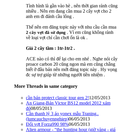
Tình hình là gần vào hè , nên thời gian rảnh cũng
nhiều . Nên em đang cần mua 2 cây vợt cho 2
anh em đi đánh cầu lông .
Thế nên em đăng topic này với nhu cầu cần mua
. Vì em cũng không rành
2 cây vợt đã sử dụng
về loại vợt chỉ cần chơi ổn là ok .
Giá 2 cây tầm : 1tr-1tr2 .
ACE nào có thì để lại cho em nhé . Nghe nói cây
proace carbon 20 cũng ngon mà em cũng chẵng
biết ở đâu bán nên mới đăng topic này . Hy vọng
đc sự trợ giúp từ những người tiền nhiệm .
More Threads in same category
cần bán protect classic tour gen 2!
12/05/2013
An Giang-Bán Victor BS12 model 2012 xám
đỏ
08/05/2013
Cần thanh lý 3 áo yonex mẫu Traning..
(lumcauchuyennghiep)
06/05/2013
Đổi vợt Forza990 98%
06/05/2013
Alien armour - “the hunting hour (giờ vàng - giá