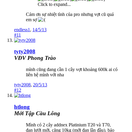
Click to expand...
Cám ơn sự nhiệt tình của pro nhưng vợt cũ quá
em sợ
endless1
,
14/5/13
#11
tyty2008
VĐV Phong Trào
mình cũng đang cần 1 cây vợt khoảng 600k ai có
liên hệ mình với nha
tyty2008
,
20/5/13
#12
htlong
Mới Tập Cầu Lông
Mình có 2 cây addnex Platinium T20 và T70,
đan lưới mới, căng 10kg (mới đan lần đầu). bảo