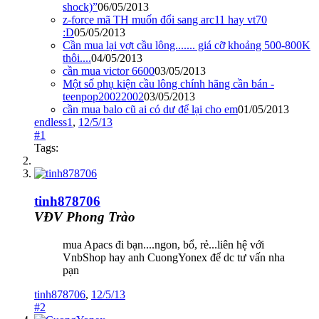
shock)”
06/05/2013
z-force mã TH muốn đổi sang arc11 hay vt70
:D
05/05/2013
Cần mua lại vợt cầu lông....... giá cỡ khoảng 500-800K
thôi....
04/05/2013
cần mua victor 6600
03/05/2013
Một số phụ kiện cầu lông chính hãng cần bán -
teenpop20022002
03/05/2013
cần mua balo cũ ai có dư để lại cho em
01/05/2013
endless1
,
12/5/13
#1
Tags:
tinh878706
VĐV Phong Trào
mua Apacs đi bạn....ngon, bổ, rẻ...liên hệ với
VnbShop hay anh CuongYonex để dc tư vấn nha
pạn
tinh878706
,
12/5/13
#2