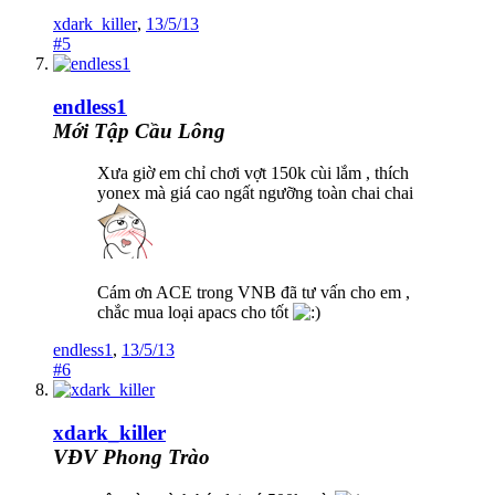
xdark_killer
,
13/5/13
#5
endless1
Mới Tập Cầu Lông
Xưa giờ em chỉ chơi vợt 150k cùi lắm , thích
yonex mà giá cao ngất ngưỡng toàn chai chai
Cám ơn ACE trong VNB đã tư vấn cho em ,
chắc mua loại apacs cho tốt
endless1
,
13/5/13
#6
xdark_killer
VĐV Phong Trào