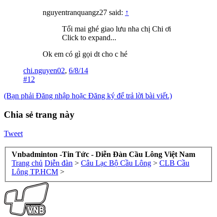
nguyentranquangz27 said:
↑
Tối mai ghé giao lưu nha chị Chi ơi
Click to expand...
Ok em có gì gọi dt cho c hé
chi.nguyen02
,
6/8/14
#12
(Bạn phải Đăng nhập hoặc Đăng ký để trả lời bài viết.)
Chia sẻ trang này
Tweet
Vnbadminton -Tin Tức - Diễn Đàn Cầu Lông Việt Nam
Trang chủ
Diễn đàn
>
Câu Lạc Bộ Cầu Lông
>
CLB Cầu
Lông TP.HCM
>