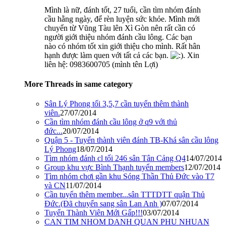
Mình là nữ, đánh tốt, 27 tuổi, cần tìm nhóm đánh
cầu hằng ngày, để rèn luyện sức khỏe. Mình mới
chuyển từ Vũng Tàu lên Xì Gòn nên rất cần có
người giới thiệu nhóm đánh cầu lông. Các bạn
nào có nhóm tốt xin giới thiệu cho mình. Rất hân
hạnh được làm quen với tất cả các bạn.
. Xin
liên hệ: 0983600705 (mình tên Lợi)
More Threads in same category
Sân Lý Phong tối 3,5,7 cần tuyển thêm thành
viên.
27/07/2014
Cần tìm nhóm đánh cầu lông ở q9 với thủ
đức...
20/07/2014
Quận 5 - Tuyển thành viên đánh TB-Khá sân cầu lông
Lý Phong
18/07/2014
Tìm nhóm đánh cl tối 246 sân Tân Cảng Q4
14/07/2014
Group khu vực Bình Thạnh tuyển members
12/07/2014
Tìm nhóm chơi gần khu Sóng Thần Thủ Đức vào T7
và CN
11/07/2014
Cần tuyển thêm member...sân TTTDTT quận Thủ
Đức.(Đã chuyển sang sân Lan Anh )
07/07/2014
Tuyển Thành Viên Mới Gấp!!!
03/07/2014
CAN TIM NHOM DANH QUAN PHU NHUAN