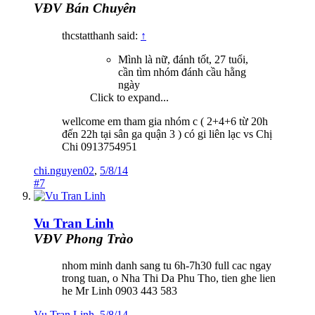
VĐV Bán Chuyên
thcstatthanh said:
↑
Mình là nữ, đánh tốt, 27 tuổi,
cần tìm nhóm đánh cầu hằng
ngày
Click to expand...
wellcome em tham gia nhóm c ( 2+4+6 từ 20h
đến 22h tại sân ga quận 3 ) có gi liên lạc vs Chị
Chi 0913754951
chi.nguyen02
,
5/8/14
#7
Vu Tran Linh
VĐV Phong Trào
nhom minh danh sang tu 6h-7h30 full cac ngay
trong tuan, o Nha Thi Da Phu Tho, tien ghe lien
he Mr Linh 0903 443 583
Vu Tran Linh
,
5/8/14