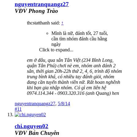
nguyentranquangz27
VĐV Phong Trào
thcstatthanh said:
↑
Mình là nữ, đánh tốt, 27 tuổi,
cần tìm nhóm đánh cầu hằng
ngày
Click to expand...
em ở đâu, qua sân Tân Việt (234 Bình Long,
quận Tân Phú) chơi nè em, nhóm anh đánh 2
sân, thời gian 20h-22h thứ 2, 4, 6, trình độ nhóm
trung bình khá, có nhiều tay đánh giỏi, nhóm
đang cần tuyển thành viên nữ. Rất hoan nghênh
khi bạn gia nhập nhóm. Có gì em liên hệ
0974.114.344 - 0903.320.316 (anh Quang) hen
nguyentranquangz27
,
5/8/14
#11
chi.nguyen02
VĐV Bán Chuyên