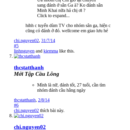
sang đánh ở sân Ga à? Ko đánh sân
Minh Khai nữa hả chị ơi ?
Click to expand...
hihh c tuyển dùm TV cho nhóm sân ga, hiện c
cũng có đánh ở đó. wellcome em giao lưu hé
chi.nguyen02
,
31/7/14
#5
linhnguyen
and
kiemma
like this.
thcstatthanh
Mới Tập Cầu Lông
Mình là nữ, đánh tốt, 27 tuổi, cần tìm
nhóm đánh cầu hằng ngày
thcstatthanh
,
2/8/14
#6
chi.nguyen02
thích bài này.
chi.nguyen02