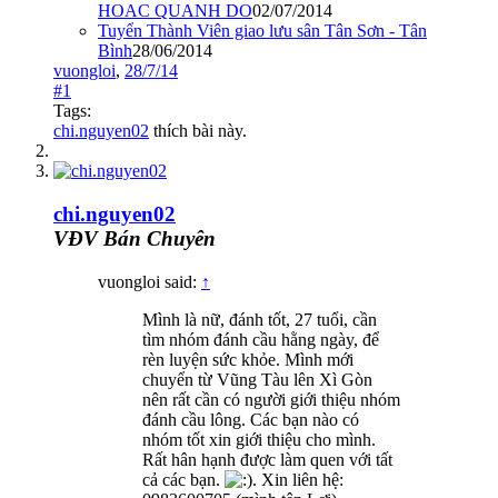
HOAC QUANH DO
02/07/2014
Tuyển Thành Viên giao lưu sân Tân Sơn - Tân
Bình
28/06/2014
vuongloi
,
28/7/14
#1
Tags:
chi.nguyen02
thích bài này.
chi.nguyen02
VĐV Bán Chuyên
vuongloi said:
↑
Mình là nữ, đánh tốt, 27 tuổi, cần
tìm nhóm đánh cầu hằng ngày, để
rèn luyện sức khỏe. Mình mới
chuyển từ Vũng Tàu lên Xì Gòn
nên rất cần có người giới thiệu nhóm
đánh cầu lông. Các bạn nào có
nhóm tốt xin giới thiệu cho mình.
Rất hân hạnh được làm quen với tất
cả các bạn.
. Xin liên hệ: