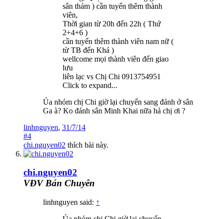
sân thảm ) cần tuyển thêm thành
viên,
Thời gian từ 20h đến 22h ( Thứ
2+4+6 )
cần tuyển thêm thành viên nam nữ (
từ TB đến Khá )
wellcome mọi thành viên đến giao
lưu
liên lạc vs Chị Chi 0913754951
Click to expand...
Ủa nhóm chị Chi giờ lại chuyển sang đánh ở sân
Ga à? Ko đánh sân Minh Khai nữa hả chị ơi ?
linhnguyen
,
31/7/14
#4
chi.nguyen02
thích bài này.
chi.nguyen02
VĐV Bán Chuyên
linhnguyen said:
↑
Ủa nhóm chị Chi giờ lại chuyển