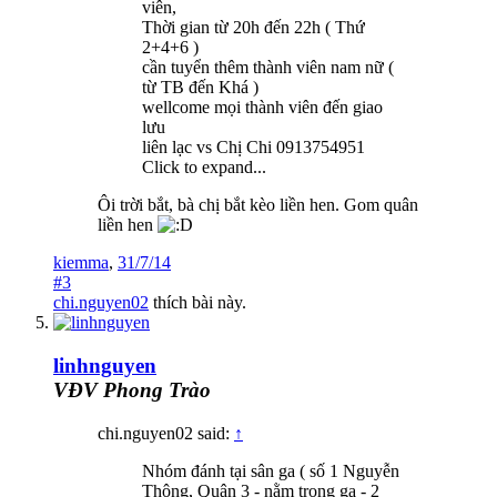
viên,
Thời gian từ 20h đến 22h ( Thứ
2+4+6 )
cần tuyển thêm thành viên nam nữ (
từ TB đến Khá )
wellcome mọi thành viên đến giao
lưu
liên lạc vs Chị Chi 0913754951
Click to expand...
Ôi trời bắt, bà chị bắt kèo liền hen. Gom quân
liền hen
kiemma
,
31/7/14
#3
chi.nguyen02
thích bài này.
linhnguyen
VĐV Phong Trào
chi.nguyen02 said:
↑
Nhóm đánh tại sân ga ( số 1 Nguyễn
Thông, Quận 3 - nằm trong ga - 2