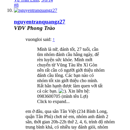
#8
nguyentranquangz27
VĐV Phong Trào
vuongloi said:
↑
Mình là nữ, đánh tốt, 27 tuổi, cần
tìm nhóm đánh cầu hằng ngày, để
rèn luyện sức khỏe. Mình mới
chuyển từ Vũng Tàu lên Xì Gòn
nên rất cần có người giới thiệu nhóm
đánh cầu lông. Các bạn nào có
nhóm tốt xin giới thiệu cho mình.
Rất hân hạnh được làm quen với tất
cả các bạn.
. Xin liên hệ:
0983600705 (mình tên Lợi)
Click to expand...
em ở đâu, qua sân Tân Việt (234 Bình Long,
quận Tân Phú) chơi nè em, nhóm anh đánh 2
sân, thời gian 20h-22h thứ 2, 4, 6, trình độ nhóm
trung bình khá, có nhiều tay đánh giỏi, nhóm