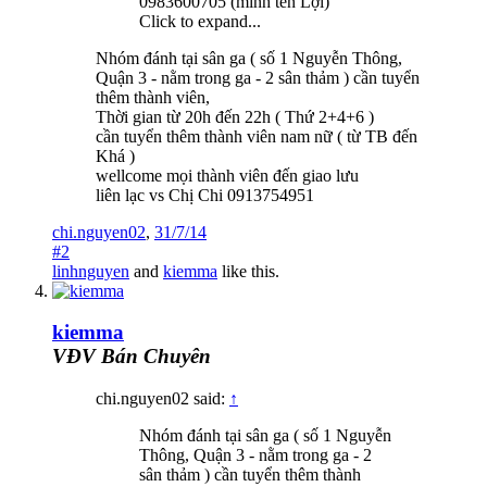
0983600705 (mình tên Lợi)
Click to expand...
Nhóm đánh tại sân ga ( số 1 Nguyễn Thông,
Quận 3 - nằm trong ga - 2 sân thảm ) cần tuyển
thêm thành viên,
Thời gian từ 20h đến 22h ( Thứ 2+4+6 )
cần tuyển thêm thành viên nam nữ ( từ TB đến
Khá )
wellcome mọi thành viên đến giao lưu
liên lạc vs Chị Chi 0913754951
chi.nguyen02
,
31/7/14
#2
linhnguyen
and
kiemma
like this.
kiemma
VĐV Bán Chuyên
chi.nguyen02 said:
↑
Nhóm đánh tại sân ga ( số 1 Nguyễn
Thông, Quận 3 - nằm trong ga - 2
sân thảm ) cần tuyển thêm thành