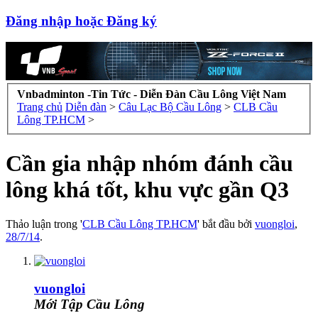
Đăng nhập hoặc Đăng ký
Vnbadminton -Tin Tức - Diễn Đàn Cầu Lông Việt Nam
Trang chủ
Diễn đàn
>
Câu Lạc Bộ Cầu Lông
>
CLB Cầu
Lông TP.HCM
>
Cần gia nhập nhóm đánh cầu
lông khá tốt, khu vực gần Q3
Thảo luận trong '
CLB Cầu Lông TP.HCM
' bắt đầu bởi
vuongloi
,
28/7/14
.
vuongloi
Mới Tập Cầu Lông