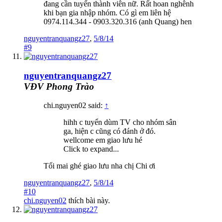
đang cần tuyển thành viên nữ. Rất hoan nghênh
khi bạn gia nhập nhóm. Có gì em liên hệ
0974.114.344 - 0903.320.316 (anh Quang) hen
nguyentranquangz27
,
5/8/14
#9
nguyentranquangz27
VĐV Phong Trào
chi.nguyen02 said:
↑
hihh c tuyển dùm TV cho nhóm sân
ga, hiện c cũng có đánh ở đó.
wellcome em giao lưu hé
Click to expand...
Tối mai ghé giao lưu nha chị Chi ơi
nguyentranquangz27
,
5/8/14
#10
chi.nguyen02
thích bài này.