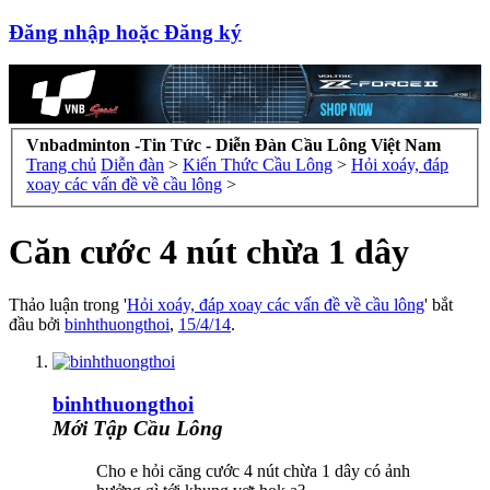
Đăng nhập hoặc Đăng ký
Vnbadminton -Tin Tức - Diễn Đàn Cầu Lông Việt Nam
Trang chủ
Diễn đàn
>
Kiến Thức Cầu Lông
>
Hỏi xoáy, đáp
xoay các vấn đề về cầu lông
>
Căn cước 4 nút chừa 1 dây
Thảo luận trong '
Hỏi xoáy, đáp xoay các vấn đề về cầu lông
' bắt
đầu bởi
binhthuongthoi
,
15/4/14
.
binhthuongthoi
Mới Tập Cầu Lông
Cho e hỏi căng cước 4 nút chừa 1 dây có ảnh