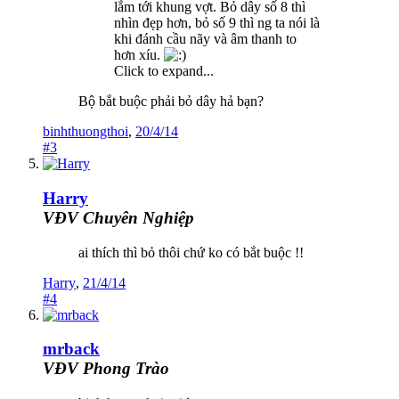
lắm tới khung vợt. Bỏ dây số 8 thì
nhìn đẹp hơn, bỏ số 9 thì ng ta nói là
khi đánh cầu nãy và âm thanh to
hơn xíu.
Click to expand...
Bộ bắt buộc phải bỏ dây hả bạn?
binhthuongthoi
,
20/4/14
#3
Harry
VĐV Chuyên Nghiệp
ai thích thì bỏ thôi chứ ko có bắt buộc !!
Harry
,
21/4/14
#4
mrback
VĐV Phong Trào