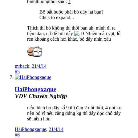
binhthuongthoi said:
↑
Bộ bắt buộc phải bỏ dây hả bạn?
Click to expand...
Thích thì bỏ không thì thôi bạn ah, mình đi ra
tiệm đan, cứ để full dây
Nhiều mẫu vợt, lỗ
ren khoảng cách hơi khác, bỏ dây nhìn xấu
mrback
,
21/4/14
#5
HaiPhongxaque
VĐV Chuyên Nghiệp
nếu thích bỏ dây số 9 thì đan 2 nút thôi, 4 nút ko
nên bỏ vì nếu căng đúng kg thì dây dọc chỗ đấy
sẽ mềm hơn
HaiPhongxaque
,
21/4/14
#6