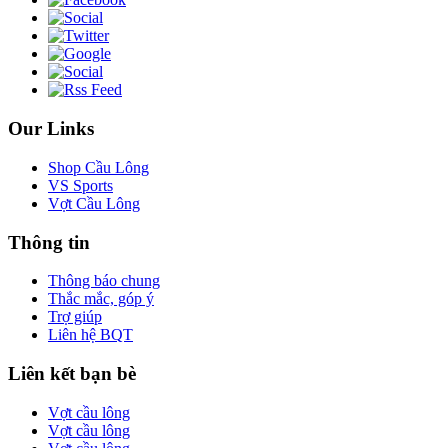
Our Links
Shop Cầu Lông
VS Sports
Vợt Cầu Lông
Thông tin
Thông báo chung
Thắc mắc, góp ý
Trợ giúp
Liên hệ BQT
Liên kết bạn bè
Vợt cầu lông
Vợt cầu lông