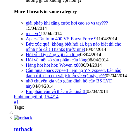
hưởng gì tới khung vợt hok ạ?
More Threads in same category
giải pháp khi căng cước hơi cao so vs tay???
15/04/2014
mua vợt
13/04/2014
Apacs Tantrum 400 VS Forza Force 9
11/04/2014
Bức xúc quá, không biết hỏi ai, bạn nào biết thì cho
mình hỏi cái! Thanks trước nhé!
10/04/2014
Hỏi về dây căng vợt cầu lông
08/04/2014
Hỏi về một số sản phẩm cầu lông
06/04/2014
Hàng hót hót hót: Woven x80
06/04/2014
Cần mua apacs zzpeed - em họ YN zspeed. bác nào
đánh rồi. cho em vài ý kiến về vợt này ạ???
05/04/2014
nhờ chuyên gia vào giám định hộ cây BS LYD
này
04/04/2014
Em phân vân và thắc mắc quá !!!
02/04/2014
binhthuongthoi
,
15/4/14
#1
Tags:
mrback