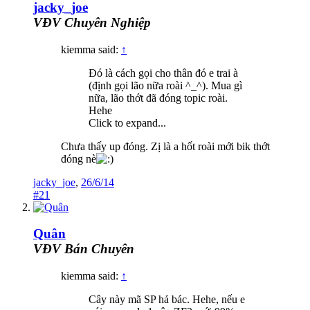
jacky_joe
VĐV Chuyên Nghiệp
kiemma said:
↑
Đó là cách gọi cho thân đó e trai à
(định gọi lão nữa roài ^_^). Mua gì
nữa, lão thớt đã đóng topic roài.
Hehe
Click to expand...
Chưa thấy up đóng. Zị là a hốt roài mới bik thớt
đóng nè
jacky_joe
,
26/6/14
#21
Quân
VĐV Bán Chuyên
kiemma said:
↑
Cây này mã SP hả bác. Hehe, nếu e