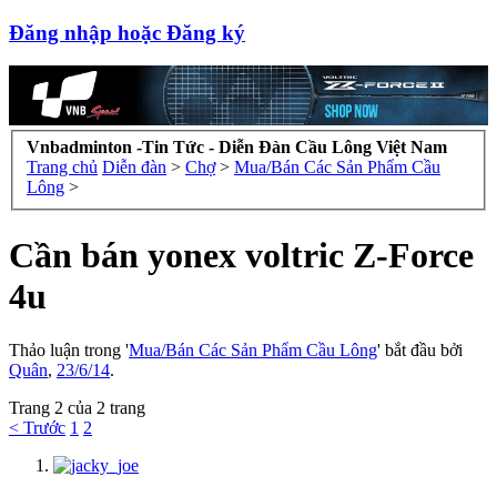
Đăng nhập hoặc Đăng ký
Vnbadminton -Tin Tức - Diễn Đàn Cầu Lông Việt Nam
Trang chủ
Diễn đàn
>
Chợ
>
Mua/Bán Các Sản Phẩm Cầu
Lông
>
Cần bán yonex voltric Z-Force
4u
Thảo luận trong '
Mua/Bán Các Sản Phẩm Cầu Lông
' bắt đầu bởi
Quân
,
23/6/14
.
Trang 2 của 2 trang
< Trước
1
2