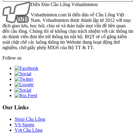
Diễn Đàn Cầu Lông Vnbadminton
Vnbadminton.com là diễn đàn về Cầu Lông Việt
Nam. Vnbadminton được thành lập từ 2012 với mục
đích giao lưu, học hỏi, chia sẻ và thảo luận mọi vấn đề liên quan
đến cầu lông. Chúng tôi sẽ không chịu trách nhiệm với các thông tin
do thành viên đưa lên trừ thông tin nội bộ. BQT sẽ cố gắng kiểm
soát chặt chẽ các luồng thông tin Website đang hoạt động thử
nghiệm, chờ giấy phép MXH của Bộ TT & TT.
Follow us
Our Links
Shop Cầu Lông
VS Sports
Vợt Cầu Lông