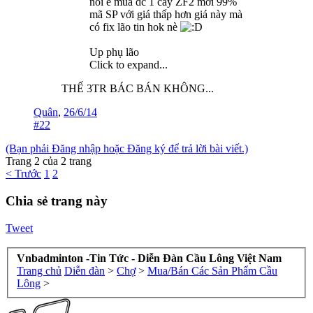
nói e mua dc 1 cây ZF2 mới 99%
mã SP với giá thấp hơn giá này mà
có fix lão tin hok nè
Up phụ lão
Click to expand...
THẾ 3TR BÁC BÁN KHÔNG...
Quân
,
26/6/14
#22
(Bạn phải Đăng nhập hoặc Đăng ký để trả lời bài viết.)
Trang 2 của 2 trang
< Trước
1
2
Chia sẻ trang này
Tweet
Vnbadminton -Tin Tức - Diễn Đàn Cầu Lông Việt Nam
Trang chủ
Diễn đàn
>
Chợ
>
Mua/Bán Các Sản Phẩm Cầu
Lông
>