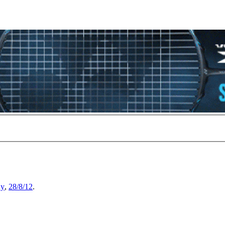
y
,
28/8/12
.