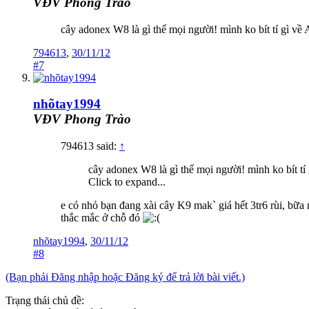
VĐV Phong Trào
cây adonex W8 là gì thế mọi người! mình ko bít tí gì về 
794613
,
30/11/12
#7
nhõtay1994
VĐV Phong Trào
794613 said:
↑
cây adonex W8 là gì thế mọi người! mình ko bít tí 
Click to expand...
e có nhỏ bạn đang xài cây K9 mak` giá hết 3tr6 rùi, b
thắc mắc ở chỗ đó
nhõtay1994
,
30/11/12
#8
(Bạn phải Đăng nhập hoặc Đăng ký để trả lời bài viết.)
Trạng thái chủ đề: