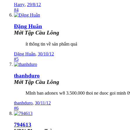
Harry
,
29/8/12
#4
Đặng Huân
Mới Tập Cầu Lông
ít thông tin về sản phẩm quá
Đặng Huân
,
30/10/12
#5
thanhduro
Mới Tập Cầu Lông
MInh ban adonex w8 3.500.000 thoi ne duoc goi minh 
thanhduro
,
30/11/12
#6
794613