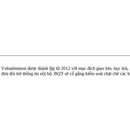
badminton được thành lập từ 2012 với mục đích giao lưu, học hỏi, ch
n đưa lên trừ thông tin nội bộ. BQT sẽ cố gắng kiểm soát chặt chẽ các