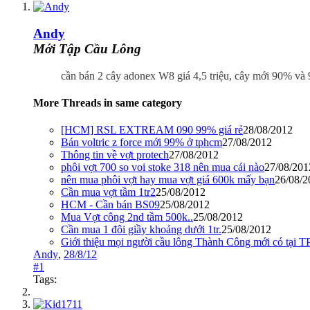
Andy
Mới Tập Cầu Lông
cần bán 2 cây adonex W8 giá 4,5 triệu, cây mới 90% v
More Threads in same category
[HCM] RSL EXTREAM 090 99% giá rẻ
28/08/2012
Bán voltric z force mới 99% ở tphcm
27/08/2012
Thông tin về vợt protech
27/08/2012
phôi vợt 700 so voi stoke 318 nên mua cái nào
27/08/201
nên mua phôi vợt hay mua vợt giá 600k mấy bạn
26/08/2
Cần mua vợt tầm 1tr2
25/08/2012
HCM - Cần bán BS09
25/08/2012
Mua Vợt công 2nd tầm 500k..
25/08/2012
Cần mua 1 đôi giầy khoảng dưới 1tr.
25/08/2012
Giới thiệu mọi người cầu lông Thành Công mới có tại 
Andy
,
28/8/12
#1
Tags: