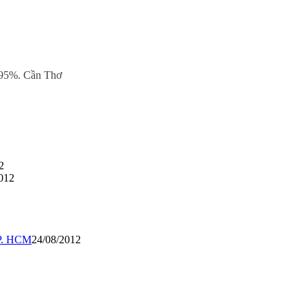
à 95%. Cần Thơ
2
012
TP. HCM
24/08/2012