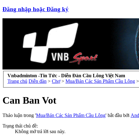
Đăng nhập hoặc Đăng ký
Vnbadminton -Tin Tức - Diễn Đàn Cầu Lông Việt Nam
Trang chủ
Diễn đàn
>
Chợ
>
Mua/Bán Các Sản Phẩm Cầu Lông
>
Can Ban Vot
Thảo luận trong '
Mua/Bán Các Sản Phẩm Cầu Lông
' bắt đầu bởi
And
Trạng thái chủ đề:
Không mở trả lời sau này.