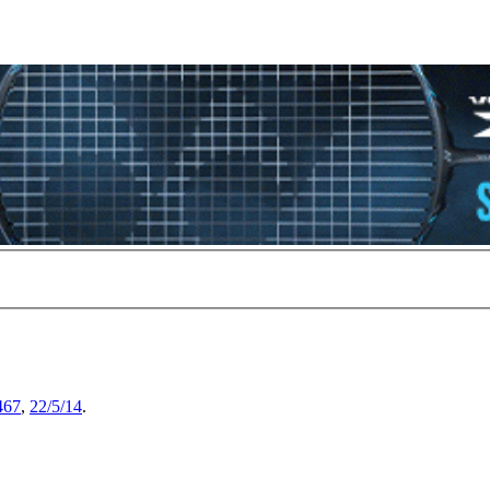
467
,
22/5/14
.