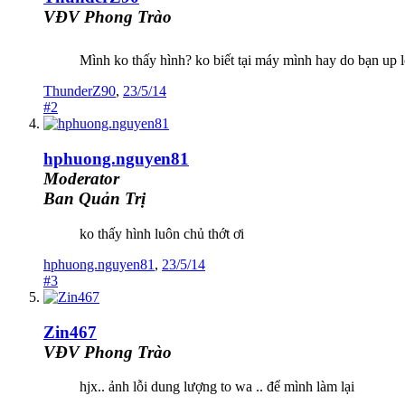
VĐV Phong Trào
Mình ko thấy hình? ko biết tại máy mình hay do bạn up 
ThunderZ90
,
23/5/14
#2
hphuong.nguyen81
Moderator
Ban Quản Trị
ko thấy hình luôn chủ thớt ơi
hphuong.nguyen81
,
23/5/14
#3
Zin467
VĐV Phong Trào
hjx.. ảnh lỗi dung lượng to wa .. để mình làm lại