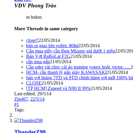
VĐV Phong Trào
m bnkm
More Threads in same category
close!!
22/05/2014
bán or giao lưu voltric 80ltd
22/05/2014
Cần mua giầy cầu lông Mizuno giá dưới 1 triệu
22/05/20
Bán Vợt BaBoLat F2G
21/05/2014
cần mua gấp
21/05/2014
Cần oder vài chục cái áo training yonex hoặc victor.......
2
HCM- cần thanh lý gấp giày KAWASAKI
21/05/2014
bán vợt lining 7TD và 9TD chính hãng vợt mới 100% b
CLOSE
21/05/2014
[TP HCM] Zspeed và N90 II 99%
21/05/2014
Last edited:
29/5/14
Zin467
,
22/5/14
#1
Tags:
ThunderZ90