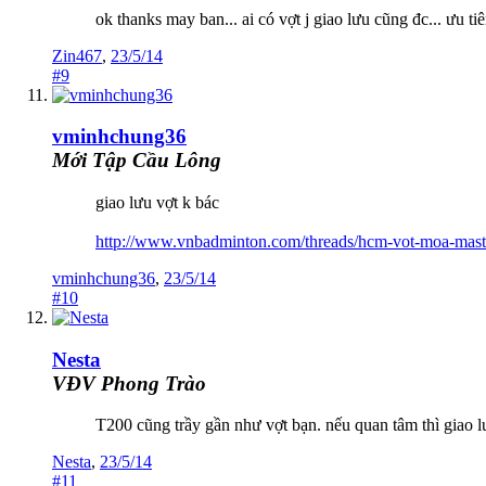
ok thanks may ban... ai có vợt j giao lưu cũng đc... ưu ti
Zin467
,
23/5/14
#9
vminhchung36
Mới Tập Cầu Lông
giao lưu vợt k bác
http://www.vnbadminton.com/threads/hcm-vot-moa-mast
vminhchung36
,
23/5/14
#10
Nesta
VĐV Phong Trào
T200 cũng trầy gần như vợt bạn. nếu quan tâm thì giao l
Nesta
,
23/5/14
#11