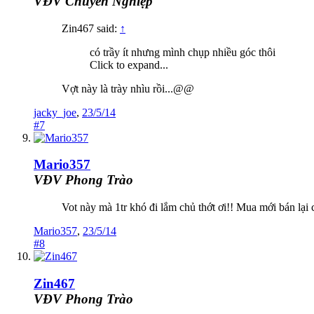
VĐV Chuyên Nghiệp
Zin467 said:
↑
có trầy ít nhưng mình chụp nhiều góc thôi
Click to expand...
Vợt này là trày nhìu rồi...@@
jacky_joe
,
23/5/14
#7
Mario357
VĐV Phong Trào
Vot này mà 1tr khó đi lắm chủ thớt ơi!! Mua mới bán lại 
Mario357
,
23/5/14
#8
Zin467
VĐV Phong Trào