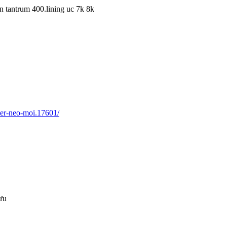
ên tantrum 400.lining uc 7k 8k
er-neo-moi.17601/
ưu