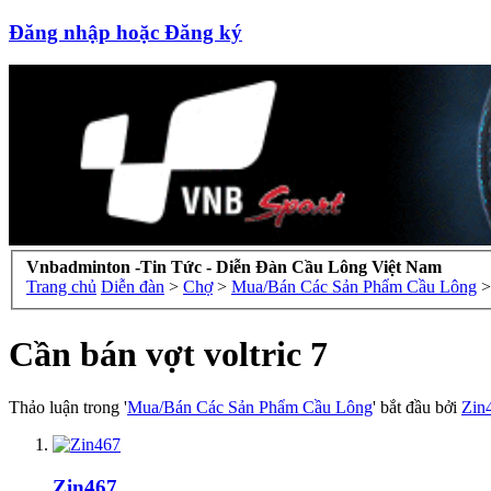
Đăng nhập hoặc Đăng ký
Vnbadminton -Tin Tức - Diễn Đàn Cầu Lông Việt Nam
Trang chủ
Diễn đàn
>
Chợ
>
Mua/Bán Các Sản Phẩm Cầu Lông
>
Cần bán vợt voltric 7
Thảo luận trong '
Mua/Bán Các Sản Phẩm Cầu Lông
' bắt đầu bởi
Zin
Zin467