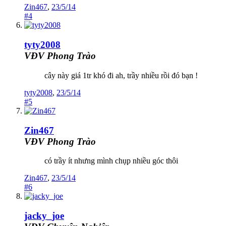
Zin467
,
23/5/14
#4
tyty2008
VĐV Phong Trào
cây này giá 1tr khó đi ah, trầy nhiều rồi đó bạn !
tyty2008
,
23/5/14
#5
Zin467
VĐV Phong Trào
có trầy ít nhưng mình chụp nhiều góc thôi
Zin467
,
23/5/14
#6
jacky_joe