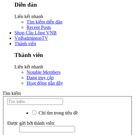
Diễn đàn
Liên kết nhanh
Tìm kiếm diễn đàn
Recent Posts
Shop Cầu Lông VNB
VnBadmintonTV
Thành viên
Thành viên
Liên kết nhanh
Notable Members
Đang truy cập
Hoạt động gần đây
Tìm kiếm
Chỉ tìm trong tiêu đề
Được gửi bởi thành viên: