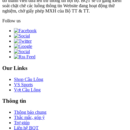
do thành viên đưa lên trừ thông tin nội bộ. BQT sẽ cố gắng kiểm
soát chặt chẽ các luồng thông tin Website đang hoạt động thử
nghiệm, chờ giấy phép MXH của Bộ TT & TT.
Follow us
Our Links
Shop Cầu Lông
VS Sports
Vợt Cầu Lông
Thông tin
Thông báo chung
Thắc mắc, góp ý
Trợ giúp
Liên hệ BQT