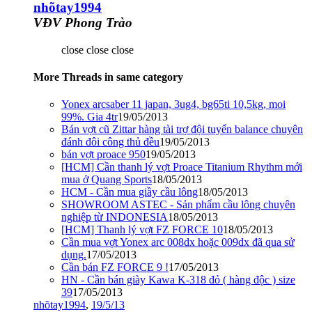
nhõtay1994
VĐV Phong Trào
close close close
More Threads in same category
Yonex arcsaber 11 japan, 3ug4, bg65ti 10,5kg, moi
99%. Gia 4tr
19/05/2013
Bán vợt cũ Zittar hàng tài trợ đội tuyển balance chuyên
đánh đôi công thủ đều
19/05/2013
bán vợt proace 950
19/05/2013
[HCM] Cần thanh lý vợt Proace Titanium Rhythm mới
mua ở Quang Sports
18/05/2013
HCM - Cần mua giầy cầu lông
18/05/2013
SHOWROOM ASTEC - Sản phẩm cầu lông chuyên
nghiệp từ INDONESIA
18/05/2013
[HCM] Thanh lý vợt FZ FORCE 10
18/05/2013
Cần mua vợt Yonex arc 008dx hoặc 009dx đã qua sử
dụng.
17/05/2013
Cần bán FZ FORCE 9 !
17/05/2013
HN - Cần bán giày Kawa K-318 đỏ ( hàng độc ) size
39
17/05/2013
nhõtay1994
,
19/5/13