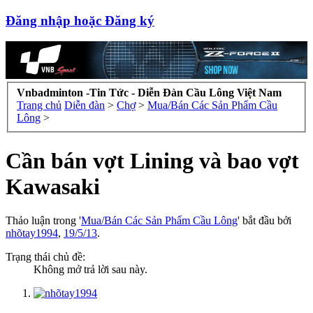
Đăng nhập hoặc Đăng ký
Vnbadminton -Tin Tức - Diễn Đàn Cầu Lông Việt Nam
Trang chủ
Diễn đàn
>
Chợ
>
Mua/Bán Các Sản Phẩm Cầu
Lông
>
Cần bán vợt Lining và bao vợt
Kawasaki
Thảo luận trong '
Mua/Bán Các Sản Phẩm Cầu Lông
' bắt đầu bởi
nhõtay1994
,
19/5/13
.
Trạng thái chủ đề:
Không mở trả lời sau này.