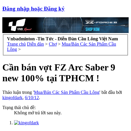
Đăng nhập hoặc Đăng ký
Vnbadminton -Tin Tức - Diễn Đàn Cầu Lông Việt Nam
Trang chủ
Diễn đàn
>
Chợ
>
Mua/Bán Các Sản Phẩm Cầu
Lông
>
Cần bán vợt FZ Arc Saber 9
new 100% tại TPHCM !
Thảo luận trong '
Mua/Bán Các Sản Phẩm Cầu Lông
' bắt đầu bởi
kingofdark
,
6/10/12
.
Trạng thái chủ đề:
Không mở trả lời sau này.