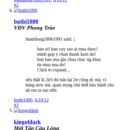
#2
butbi1000
VĐV Phong Trào
thanhlong18061991 said:
↑
ban oi! ban vay sao ai mua duoc!
minh gop y chan thanh luon do!
ban ban nua gia chua chac ng khac
da mua nua do!
Click to expand...
nếu thật là 2tr5 thì bán lại 2tr cũng đc mà, vì
hàng new mà. quan trọng chủ thớt bảo hành cho
ah em ra sao nữa
butbi1000
,
6/10/12
#3
kingofdark
Mới Tập Cầu Lông