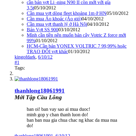
cần bán vợt Li -ning N90 II còn mới với gía
3,5t
05/10/2012
Cần mua vợt dòng fleet khoảng 1m ở HN
05/10/2012
Cần mua Áo khoác (Áo gió)
04/10/2012
Cần mua vợt thanh lý ở Hà Nội
04/10/2012
Bán Vợt SS 900
03/10/2012
Mình cần tiền nên muốn bán cây Votric Z force mới
99%
01/10/2012
HCM-Cần bán YONEX VOLTRIC 7 99,99% hoặc
TRAO ĐỔI vợt khác
01/10/2012
kingofdark
,
6/10/12
#1
Tags:
thanhlong18061991
Mới Tập Cầu Lông
ban oi! ban vay sao ai mua duoc!
minh gop y chan thanh luon do!
ban ban nua gia chua chac ng khac da mua nua
do!
thanhlong18061991
,
6/10/12