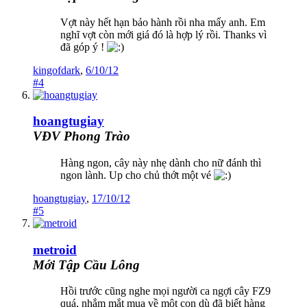
Vợt này hết hạn bảo hành rồi nha mấy anh. Em
nghĩ vợt còn mới giá đó là hợp lý rồi. Thanks vì
đã góp ý !
kingofdark
,
6/10/12
#4
hoangtugiay
VĐV Phong Trào
Hàng ngon, cây này nhẹ dành cho nữ đánh thì
ngon lành. Up cho chủ thớt một vé
hoangtugiay
,
17/10/12
#5
metroid
Mới Tập Cầu Lông
Hồi trước cũng nghe mọi người ca ngợi cây FZ9
quá, nhắm mắt mua về một con dù đã biết hàng