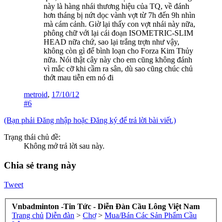
này là hàng nhái thương hiệu của TQ, về đánh
hơn tháng bị nứt dọc vành vợt từ 7h đến 9h nhìn
mà cám cảnh. Giờ lại thấy con vợt nhái này nữa,
phông chữ với lại cái đoạn ISOMETRIC-SLIM
HEAD nữa chứ, sao lại trắng trợn như vậy,
không còn gì để bình loạn cho Forza Kim Thủy
nữa. Nói thật cây này cho em cũng không đánh
vì mắc cỡ khi cầm ra sân, dù sao cũng chúc chủ
thớt mau tiễn em nó đi
metroid
,
17/10/12
#6
(Bạn phải Đăng nhập hoặc Đăng ký để trả lời bài viết.)
Trạng thái chủ đề:
Không mở trả lời sau này.
Chia sẻ trang này
Tweet
Vnbadminton -Tin Tức - Diễn Đàn Cầu Lông Việt Nam
Trang chủ
Diễn đàn
>
Chợ
>
Mua/Bán Các Sản Phẩm Cầu