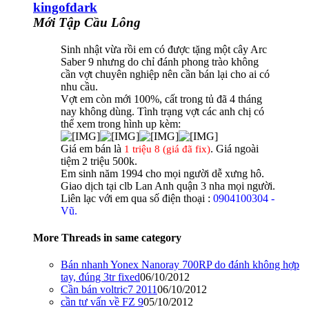
kingofdark
Mới Tập Cầu Lông
Sinh nhật vừa rồi em có được tặng một cây Arc
Saber 9 nhưng do chỉ đánh phong trào không
cần vợt chuyên nghiệp nên cần bán lại cho ai có
nhu cầu.
Vợt em còn mới 100%, cất trong tủ đã 4 tháng
nay không dùng. Tình trạng vợt các anh chị có
thể xem trong hình up kèm:
Giá em bán là
. Giá ngoài
1 triệu 8 (giá đã fix)
tiệm 2 triệu 500k.
Em sinh năm 1994 cho mọi người dễ xưng hô.
Giao dịch tại clb Lan Anh quận 3 nha mọi người.
Liên lạc với em qua số điện thoại :
0904100304 -
Vũ.
More Threads in same category
Bán nhanh Yonex Nanoray 700RP do đánh không hợp
tay, đúng 3tr fixed
06/10/2012
Cần bán voltric7 2011
06/10/2012
cần tư vấn về FZ 9
05/10/2012