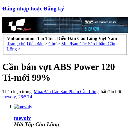
Đăng nhập hoặc Đăng ký
Vnbadminton -Tin Tức - Diễn Đàn Cầu Lông Việt Nam
Trang chủ
Diễn đàn
>
Chợ
>
Mua/Bán Các Sản Phẩm Cầu
Lông
>
Cần bán vợt ABS Power 120
Ti-mới 99%
Thảo luận trong '
Mua/Bán Các Sản Phẩm Cầu Lông
' bắt đầu bởi
mevoly
,
26/5/14
.
mevoly
Mới Tập Cầu Lông