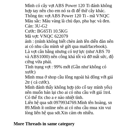
Mình có cây vợt ABS Power 120 Ti đánh không
hợp tay nên cho em nó ra đi để thử cây khác.
Thông tin: vợt ABS Power 120 Ti - mã VNQC
Màu sắc: Màu vàng là chủ đạo, pha bạc và đen.
Cán: 3U-G2
Cước: BG65Ti 10.5KG
Mã vợt: VNQC 622079
ảnh : (mình không biết chèn ảnh lên diễn đàn nên
ai có nhu cầu mình sẽ gửi qua mail/facebook).
Là vợt cân bằng nhưng có trợ lực (như ABS 70
và ABS1000) nên công khá tốt và đỡ mất sức, độ
cứng vừa phải.
Tình trạng vợt : 99% mới (Gần như không có
xước)
Mình mua ở shop cầu lông ngoài hà đông với giá
2tr ( cả cước).
Mình đánh thấy không hợp (do cổ tay mình yếu)
nên muốn bán lại cho ai có nhu cầu với giá 1tr4.
Có thể fix cho a e nào nhiệt tình.
Liên hệ qua sdt 0979934769.Mình tên hoàng, sn
89.Mình ít online nên ai có nhu cầu mua xin vui
lòng liên hệ qua sdt.Xin cảm ơn nhiều.
More Threads in same category