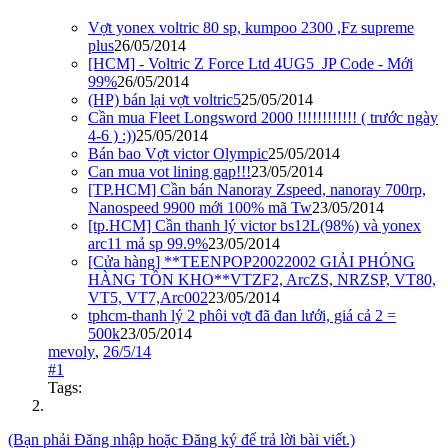
Vợt yonex voltric 80 sp, kumpoo 2300 ,Fz supreme
plus
26/05/2014
[HCM] - Voltric Z Force Ltd 4UG5_JP Code - Mới
99%
26/05/2014
(HP) bán lại vợt voltric5
25/05/2014
Cần mua Fleet Longsword 2000 !!!!!!!!!!!! ( trước ngày
4-6 ) :))
25/05/2014
Bán bao Vợt victor Olympic
25/05/2014
Can mua vot lining gap!!!
23/05/2014
[TP.HCM] Cần bán Nanoray Zspeed, nanoray 700rp,
Nanospeed 9900 mới 100% mã Tw
23/05/2014
[tp.HCM] Cần thanh lý victor bs12L(98%) và yonex
arc11 mả sp 99.9%
23/05/2014
[Cửa hàng] **TEENPOP20022002 GIẢI PHÓNG
HÀNG TỒN KHO**VTZF2, ArcZS, NRZSP, VT80,
VT5, VT7,Arc002
23/05/2014
tphcm-thanh lý 2 phôi vợt đã đan lưới, giá cả 2 =
500k
23/05/2014
mevoly
,
26/5/14
#1
Tags:
(Bạn phải Đăng nhập hoặc Đăng ký để trả lời bài viết.)