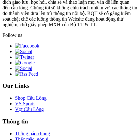
đích giao lưu, học hỏi, chia sẻ và thảo luận mọi vấn đề liên quan
đến cầu lông. Chúng tôi sẽ không chịu trách nhiệm với các thông tin
do thành viên đưa lên trừ thông tin nội bộ. BQT sẽ cố gắng kiểm
soát chặt chẽ các luồng thông tin Website đang hoạt động thử
nghiệm, chờ giấy phép MXH của Bộ TT & TT.
Follow us
Our Links
Shop Cầu Lông
VS Sports
Vợt Cầu Lông
Thông tin
Thông báo chung
Thắc mắc, góp ý