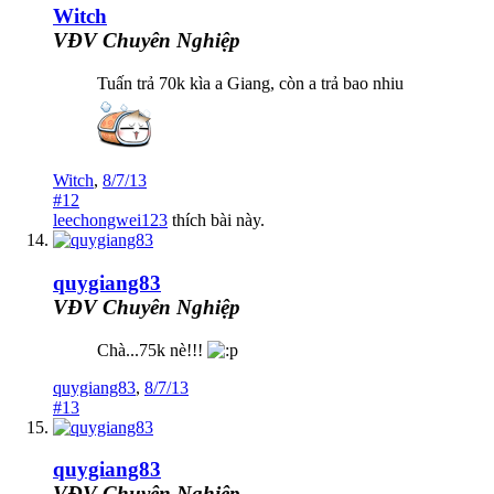
Witch
VĐV Chuyên Nghiệp
Tuấn trả 70k kìa a Giang, còn a trả bao nhiu
Witch
,
8/7/13
#12
leechongwei123
thích bài này.
quygiang83
VĐV Chuyên Nghiệp
Chà...75k nè!!!
quygiang83
,
8/7/13
#13
quygiang83
VĐV Chuyên Nghiệp