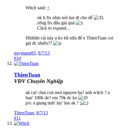
Witch said:
↑
ok h fix nhiu nói lun đi cho dể
,
zống fix đấu giá quá
Click to expand...
Hhihihi cái này a ko bít nữa để e ThienTuan coi
giá đc nhiêu??
quygiang83
,
8/7/13
#10
ThienTuan
VĐV Chuyên Nghiệp
ak cai' chai con moi nguyen ha? anh witch ? a
ban' 100k de? em 70k dc ko
p/s: a giang tinh' lay' lun ak ? ;
ThienTuan
,
8/7/13
#11