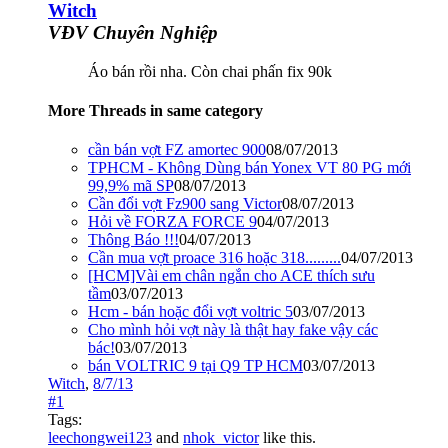
Witch
VĐV Chuyên Nghiệp
Áo bán rồi nha. Còn chai phấn fix 90k
More Threads in same category
cần bán vợt FZ amortec 900
08/07/2013
TPHCM - Không Dùng bán Yonex VT 80 PG mới
99,9% mã SP
08/07/2013
Cần đổi vợt Fz900 sang Victor
08/07/2013
Hỏi về FORZA FORCE 9
04/07/2013
Thông Báo !!!
04/07/2013
Cần mua vợt proace 316 hoặc 318.........
04/07/2013
[HCM]Vài em chân ngắn cho ACE thích sưu
tầm
03/07/2013
Hcm - bán hoặc đổi vợt voltric 5
03/07/2013
Cho mình hỏi vợt này là thật hay fake vậy các
bác!
03/07/2013
bán VOLTRIC 9 tại Q9 TP HCM
03/07/2013
Witch
,
8/7/13
#1
Tags:
leechongwei123
and
nhok_victor
like this.