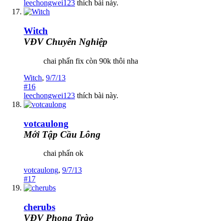
leechongwei123
thích bài này.
Witch
VĐV Chuyên Nghiệp
chai phấn fix còn 90k thôi nha
Witch
,
9/7/13
#16
leechongwei123
thích bài này.
votcaulong
Mới Tập Cầu Lông
chai phấn ok
votcaulong
,
9/7/13
#17
cherubs
VĐV Phong Trào