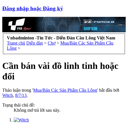
Đăng nhập hoặc Đăng ký
Vnbadminton -Tin Tức - Diễn Đàn Cầu Lông Việt Nam
Trang chủ
Diễn đàn
>
Chợ
>
Mua/Bán Các Sản Phẩm Cầu
Lông
>
Cần bán vài đồ linh tinh hoặc
đổi
Thảo luận trong '
Mua/Bán Các Sản Phẩm Cầu Lông
' bắt đầu bởi
Witch
,
8/7/13
.
Trạng thái chủ đề:
Không mở trả lời sau này.