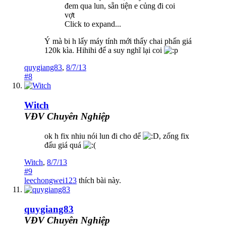
đem qua lun, sẵn tiện e củng đi coi
vợt
Click to expand...
Ý mà bi h lấy máy tính mới thấy chai phấn giá
120k kìa. Hihihi để a suy nghĩ lại coi
quygiang83
,
8/7/13
#8
Witch
VĐV Chuyên Nghiệp
ok h fix nhiu nói lun đi cho dể
, zống fix
đấu giá quá
Witch
,
8/7/13
#9
leechongwei123
thích bài này.
quygiang83
VĐV Chuyên Nghiệp