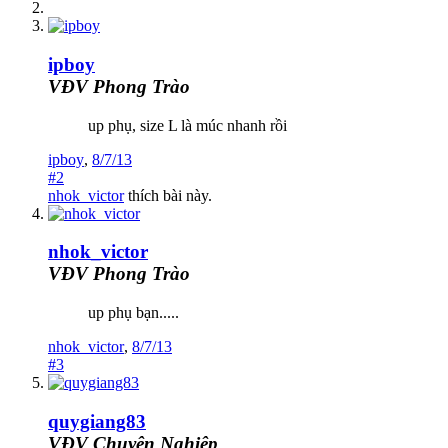
ipboy
VĐV Phong Trào
up phụ, size L là múc nhanh rồi
ipboy
,
8/7/13
#2
nhok_victor
thích bài này.
nhok_victor
VĐV Phong Trào
up phụ bạn.....
nhok_victor
,
8/7/13
#3
quygiang83
VĐV Chuyên Nghiệp