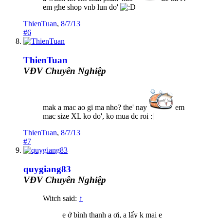
em ghe shop vnb lun do'
ThienTuan
,
8/7/13
#6
ThienTuan
VĐV Chuyên Nghiệp
mak a mac ao gi ma nho? the' nay
em
mac size XL ko do', ko mua dc roi :|
ThienTuan
,
8/7/13
#7
quygiang83
VĐV Chuyên Nghiệp
Witch said:
↑
e ở bình thạnh a ơi, a lấy k mai e