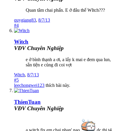
Quan tâm chai phấn. E ở đâu thế WItch???
quygiang83
,
8/7/13
#4
Witch
VĐV Chuyên Nghiệp
e ở bình thạnh a ơi, a lấy k mai e đem qua lun,
sẵn tiện e củng đi coi vợt
Witch
,
8/7/13
#5
leechongwei123
thích bài này.
ThienTuan
VĐV Chuyên Nghiệp
a witch fix em chai phan' nao
dc thi t4