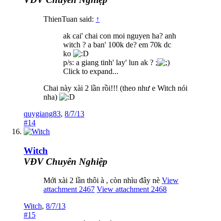
ThienTuan said:
↑
ak cai' chai con moi nguyen ha? anh
witch ? a ban' 100k de? em 70k dc
ko
p/s: a giang tinh' lay' lun ak ? ;
Click to expand...
Chai này xài 2 lần rồi!!! (theo như e Witch nói
nha)
quygiang83
,
8/7/13
#14
Witch
VĐV Chuyên Nghiệp
Mới xài 2 lần thôi à , còn nhìu đây nè
View
attachment 2467
View attachment 2468
Witch
,
8/7/13
#15