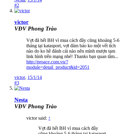
#2
victor
VĐV Phong Trào
Vợt đã hết BH vì mua cách đây cũng khoảng 5-6
tháng tại katasport, vợt đảm bảo ko một vết tích
nào do ko hề đánh cái nào nên mình mượn tạm
link hình trên mạng nhé! Thanks bạn quan tâm...
http://proace.com.vn/?
module=detail_product&id=2051
victor
,
15/1/14
#3
Nesta
VĐV Phong Trào
victor said:
↑
Vợt đã hết BH vì mua cách đây
cũng khoảng 5-6 tháng tại katasport,