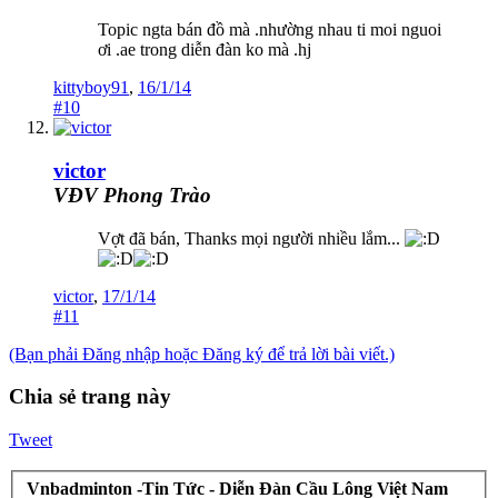
Topic ngta bán đồ mà .nhường nhau ti moi nguoi
ơi .ae trong diễn đàn ko mà .hj
kittyboy91
,
16/1/14
#10
victor
VĐV Phong Trào
Vợt đã bán, Thanks mọi người nhiều lắm...
victor
,
17/1/14
#11
(Bạn phải Đăng nhập hoặc Đăng ký để trả lời bài viết.)
Chia sẻ trang này
Tweet
Vnbadminton -Tin Tức - Diễn Đàn Cầu Lông Việt Nam