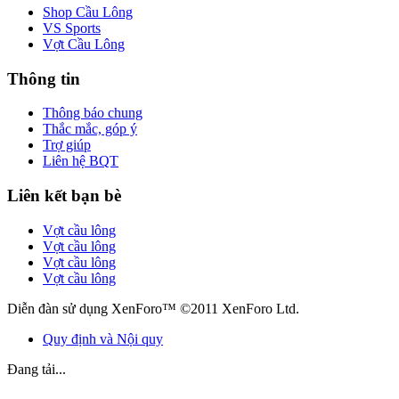
Shop Cầu Lông
VS Sports
Vợt Cầu Lông
Thông tin
Thông báo chung
Thắc mắc, góp ý
Trợ giúp
Liên hệ BQT
Liên kết bạn bè
Vợt cầu lông
Vợt cầu lông
Vợt cầu lông
Vợt cầu lông
Diễn đàn sử dụng XenForo™ ©2011 XenForo Ltd.
Quy định và Nội quy
Đang tải...