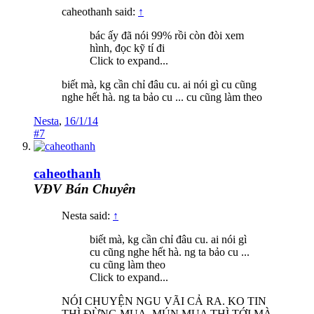
caheothanh said:
↑
bác ấy đã nói 99% rồi còn đòi xem
hình, đọc kỹ tí đi
Click to expand...
biết mà, kg cần chỉ đâu cu. ai nói gì cu cũng
nghe hết hà. ng ta bảo cu ... cu cũng làm theo
Nesta
,
16/1/14
#7
caheothanh
VĐV Bán Chuyên
Nesta said:
↑
biết mà, kg cần chỉ đâu cu. ai nói gì
cu cũng nghe hết hà. ng ta bảo cu ...
cu cũng làm theo
Click to expand...
NÓI CHUYỆN NGU VÃI CẢ RA. KO TIN
THÌ ĐỪNG MUA, MÚN MUA THÌ TỚI MÀ