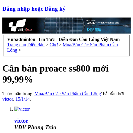
Đăng nhập hoặc Đăng ký
Vnbadminton -Tin Tức - Diễn Đàn Cầu Lông Việt Nam
Trang chủ
Diễn đàn
>
Chợ
>
Mua/Bán Các Sản Phẩm Cầu
Lông
>
Cần bán proace ss800 mới
99,99%
Thảo luận trong '
Mua/Bán Các Sản Phẩm Cầu Lông
' bắt đầu bởi
victor
,
15/1/14
.
victor
VĐV Phong Trào