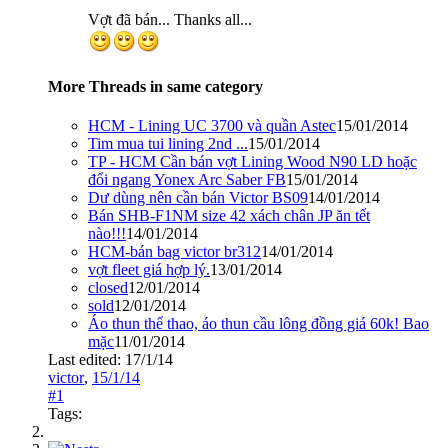
Vợt đã bán... Thanks all...
More Threads in same category
HCM - Lining UC 3700 và quần Astec
15/01/2014
Tim mua tui lining 2nd ...
15/01/2014
TP - HCM Cần bán vợt Lining Wood N90 LD hoặc
đổi ngang Yonex Arc Saber FB
15/01/2014
Dư dùng nên cần bán Victor BS09
14/01/2014
Bán SHB-F1NM size 42 xách chân JP ăn tết
nào!!!
14/01/2014
HCM-bán bag victor br312
14/01/2014
vợt fleet giá hợp lý.
13/01/2014
closed
12/01/2014
sold
12/01/2014
Áo thun thể thao, áo thun cầu lông đồng giá 60k! Bao
mặc
11/01/2014
Last edited:
17/1/14
victor
,
15/1/14
#1
Tags: