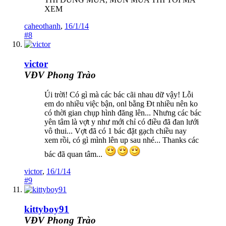
XEM
caheothanh
,
16/1/14
#8
victor
VĐV Phong Trào
Úi trời! Có gì mà các bác cãi nhau dữ vậy! Lỗi
em do nhiều việc bận, onl bằng Đt nhiều nên ko
có thời gian chụp hình đăng lên... Nhưng các bác
yên tâm là vợt y như mới chỉ có điều đã đan lưới
vô thui... Vợt đã có 1 bác đặt gạch chiều nay
xem rồi, có gì mình lên up sau nhé... Thanks các
bác đã quan tâm...
victor
,
16/1/14
#9
kittyboy91
VĐV Phong Trào