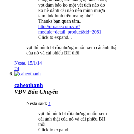
vợt đảm bảo ko một vết tích nào do
ko hề đánh cái nào nên mình mượn
tạm link hình trên mạng nhé!
Thanks bạn quan tâm...
http://proace.com.vn/?
module=detail_product&id=2051
Click to expand...
vợt thì mình bt rồi.nhưng muốn xem cái ảnh thật
của nó và cái phiếu BH thôi
Nesta
,
15/1/14
#4
caheothanh
VĐV Bán Chuyên
Nesta said:
↑
vợt thì mình bt rồi.nhưng muốn xem
cái ảnh thật của nó và cái phiếu BH
thôi
Click to expand...