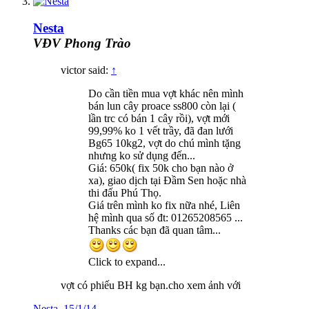
Nesta
VĐV Phong Trào
victor said:
↑
Do cần tiền mua vợt khác nên mình
bán lun cây proace ss800 còn lại (
lần trc có bán 1 cây rồi), vợt mới
99,99% ko 1 vết trầy, đã đan lưới
Bg65 10kg2, vợt do chú mình tặng
nhưng ko sử dụng đến...
Giá: 650k( fix 50k cho bạn nào ở
xa), giao dịch tại Đầm Sen hoặc nhà
thi đấu Phú Thọ.
Giá trên mình ko fix nữa nhé, Liên
hệ mình qua số đt: 01265208565 ...
Thanks các bạn đã quan tâm...
Click to expand...
vợt có phiếu BH kg bạn.cho xem ảnh với
Nesta
,
15/1/14