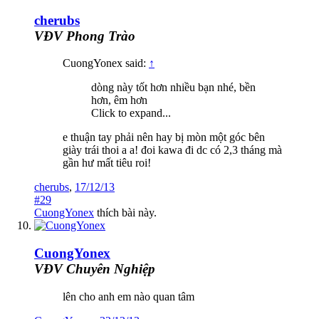
cherubs
VĐV Phong Trào
CuongYonex said:
↑
dòng này tốt hơn nhiều bạn nhé, bền
hơn, êm hơn
Click to expand...
e thuận tay phải nên hay bị mòn một góc bên
giày trái thoi a a! đoi kawa đi dc có 2,3 tháng mà
gần hư mất tiêu roi!
cherubs
,
17/12/13
#29
CuongYonex
thích bài này.
CuongYonex
VĐV Chuyên Nghiệp
lên cho anh em nào quan tâm