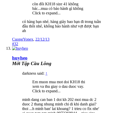
còn đôi KH18 size 41 không
bác...mua có bảo hành gì không
Click to expand...
có hàng bạn nhé, hàng giày bao bạn đi trong tuần
đầu thôi nhé, không bảo hành như vợt được bạn
ah
CuongYonex
,
22/12/13
#32
huyheo
Mới Tập Cầu Lông
darkness said:
↑
Em muon mua mot doi KH18 thi
xem va thu giay o dau duoc vay.
Click to expand...
minh dang can ban 1 doi kh 202 moi mua dc 2
duoc 2 thang nhung minh chi di khi danh giai?
thoi ...h minh ban' lai khoang? 1 trieu co fix nhe'