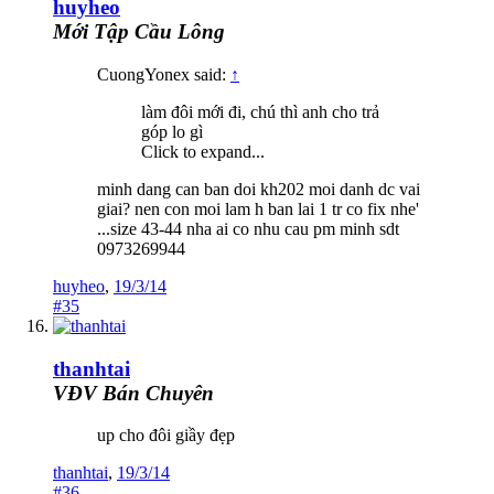
huyheo
Mới Tập Cầu Lông
CuongYonex said:
↑
làm đôi mới đi, chú thì anh cho trả
góp lo gì
Click to expand...
minh dang can ban doi kh202 moi danh dc vai
giai? nen con moi lam h ban lai 1 tr co fix nhe'
...size 43-44 nha ai co nhu cau pm minh sdt
0973269944
huyheo
,
19/3/14
#35
thanhtai
VĐV Bán Chuyên
up cho đôi giầy đẹp
thanhtai
,
19/3/14
#36