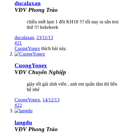
ducalaxan
VĐV Phong Trào
chiều mới lụm 1 đôi KH18 !!! tối nay ra sân test
thử !!! kekekeek
ducalaxan
,
23/11/13
#21
CuongYonex
thích bài này.
CuongYonex
VĐV Chuyên Nghiệp
giày tốt giá sính viên , anh em quân tâm thì liên
hệ nhé
CuongYonex
,
14/12/13
#22
langdu
VĐV Phong Trào