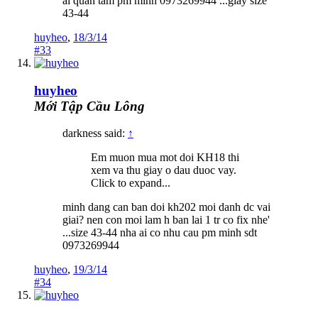
ai quan tam pm minh 0973269944 ...giay size
43-44
huyheo
,
18/3/14
#33
huyheo
Mới Tập Cầu Lông
darkness said:
↑
Em muon mua mot doi KH18 thi
xem va thu giay o dau duoc vay.
Click to expand...
minh dang can ban doi kh202 moi danh dc vai
giai? nen con moi lam h ban lai 1 tr co fix nhe'
...size 43-44 nha ai co nhu cau pm minh sdt
0973269944
huyheo
,
19/3/14
#34