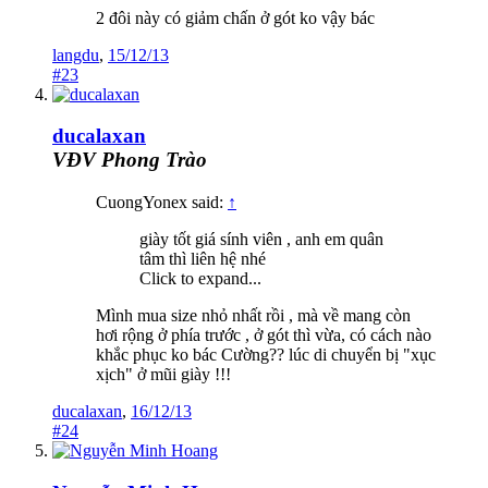
2 đôi này có giảm chấn ở gót ko vậy bác
langdu
,
15/12/13
#23
ducalaxan
VĐV Phong Trào
CuongYonex said:
↑
giày tốt giá sính viên , anh em quân
tâm thì liên hệ nhé
Click to expand...
Mình mua size nhỏ nhất rồi , mà về mang còn
hơi rộng ở phía trước , ở gót thì vừa, có cách nào
khắc phục ko bác Cường?? lúc di chuyển bị "xục
xịch" ở mũi giày !!!
ducalaxan
,
16/12/13
#24