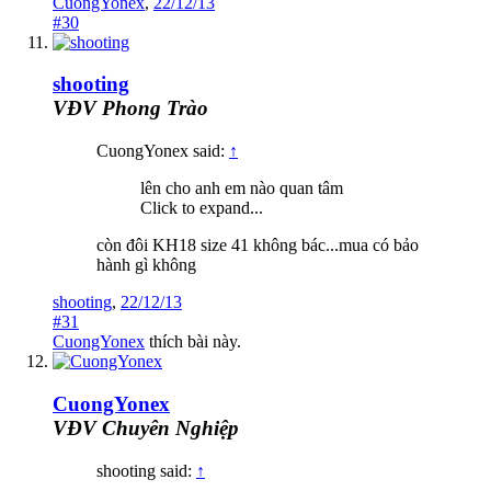
CuongYonex
,
22/12/13
#30
shooting
VĐV Phong Trào
CuongYonex said:
↑
lên cho anh em nào quan tâm
Click to expand...
còn đôi KH18 size 41 không bác...mua có bảo
hành gì không
shooting
,
22/12/13
#31
CuongYonex
thích bài này.
CuongYonex
VĐV Chuyên Nghiệp
shooting said:
↑