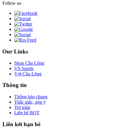
Follow us
Our Links
Shop Cầu Lông
VS Sports
Vợt Cầu Lông
Thông tin
Thông báo chung
Thắc mắc, góp ý
Trợ giúp
Liên hệ BQT
Liên kết bạn bè