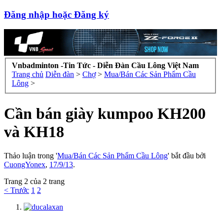
Đăng nhập hoặc Đăng ký
Vnbadminton -Tin Tức - Diễn Đàn Cầu Lông Việt Nam
Trang chủ
Diễn đàn
>
Chợ
>
Mua/Bán Các Sản Phẩm Cầu
Lông
>
Cần bán giày kumpoo KH200
và KH18
Thảo luận trong '
Mua/Bán Các Sản Phẩm Cầu Lông
' bắt đầu bởi
CuongYonex
,
17/9/13
.
Trang 2 của 2 trang
< Trước
1
2