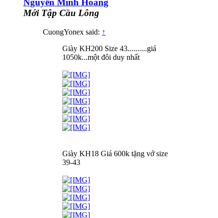
Nguyễn Minh Hoang
Mới Tập Cầu Lông
CuongYonex said:
↑
Giày KH200 Size 43..........giá
1050k...một đôi duy nhất
Giày KH18 Giá 600k tặng vớ size
39-43