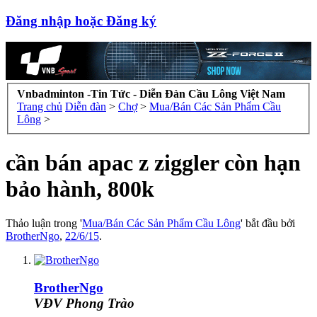
Đăng nhập hoặc Đăng ký
Vnbadminton -Tin Tức - Diễn Đàn Cầu Lông Việt Nam
Trang chủ
Diễn đàn
>
Chợ
>
Mua/Bán Các Sản Phẩm Cầu
Lông
>
cần bán apac z ziggler còn hạn
bảo hành, 800k
Thảo luận trong '
Mua/Bán Các Sản Phẩm Cầu Lông
' bắt đầu bởi
BrotherNgo
,
22/6/15
.
BrotherNgo
VĐV Phong Trào