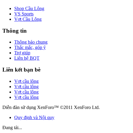
Shop Cầu Lông
VS Sports
Vợt Cầu Lông
Thông tin
Thông báo chung
Thắc mắc, góp ý
Trợ giúp
Liên hệ BQT
Liên kết bạn bè
Vợt cầu lông
Vợt cầu lông
Vợt cầu lông
Vợt cầu lông
Diễn đàn sử dụng XenForo™ ©2011 XenForo Ltd.
Quy định và Nội quy
Đang tải...