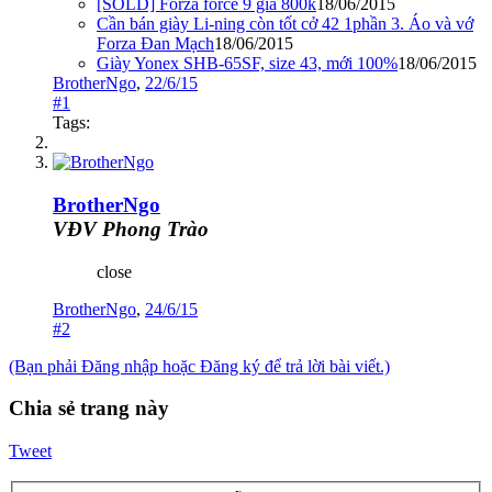
[SOLD] Forza force 9 giá 800k
18/06/2015
Cần bán giày Li-ning còn tốt cở 42 1phần 3. Áo và vớ
Forza Đan Mạch
18/06/2015
Giày Yonex SHB-65SF, size 43, mới 100%
18/06/2015
BrotherNgo
,
22/6/15
#1
Tags:
BrotherNgo
VĐV Phong Trào
close
BrotherNgo
,
24/6/15
#2
(Bạn phải Đăng nhập hoặc Đăng ký để trả lời bài viết.)
Chia sẻ trang này
Tweet