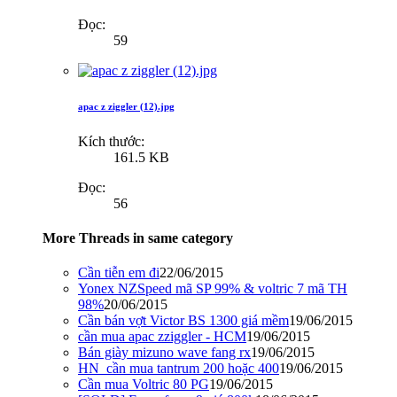
Đọc:
59
apac z ziggler (12).jpg
Kích thước:
161.5 KB
Đọc:
56
More Threads in same category
Cần tiễn em đi
22/06/2015
Yonex NZSpeed mã SP 99% & voltric 7 mã TH
98%
20/06/2015
Cần bán vợt Victor BS 1300 giá mềm
19/06/2015
cần mua apac zziggler - HCM
19/06/2015
Bán giày mizuno wave fang rx
19/06/2015
HN_cần mua tantrum 200 hoặc 400
19/06/2015
Cần mua Voltric 80 PG
19/06/2015