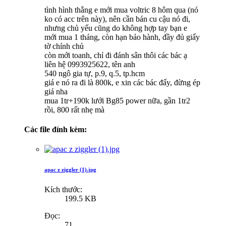
tình hình thằng e mới mua voltric 8 hôm qua (nó
ko có acc trên này), nên cần bán cu cậu nó đi,
nhưng chủ yếu cũng do không hợp tay bạn e
mới mua 1 tháng, còn hạn bảo hành, đầy đủ giấy
tờ chính chủ
còn mới toanh, chỉ đi đánh sân thôi các bác ạ
liên hệ 0993925622, tên anh
540 ngô gia tự, p.9, q.5, tp.hcm
giá e nó ra đi là 800k, e xin các bác đấy, đừng ép
giá nha
mua 1tr+190k lưới Bg85 power nữa, gần 1tr2
rồi, 800 rất nhẹ mà
Các file đính kèm:
apac z ziggler (1).jpg
Kích thước:
199.5 KB
Đọc:
71