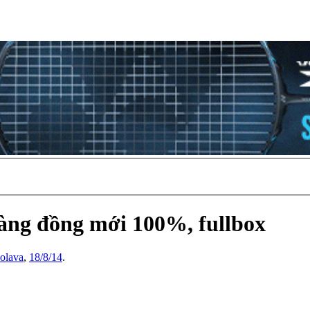
vàng đồng mới 100%, fullbox
colava
,
18/8/14
.