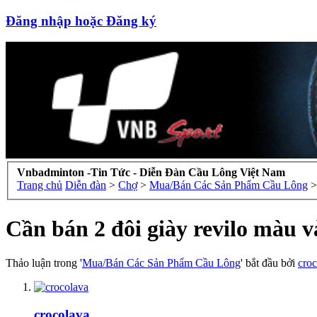
Đăng nhập hoặc Đăng ký
Vnbadminton -Tin Tức - Diễn Đàn Cầu Lông Việt Nam
Trang chủ
Diễn đàn
>
Chợ
>
Mua/Bán Các Sản Phẩm Cầu Lông
>
Cần bán 2 đôi giày revilo màu 
Thảo luận trong '
Mua/Bán Các Sản Phẩm Cầu Lông
' bắt đầu bởi
cro
crocolava