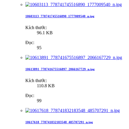
10603113_778741745516890_1777009540_n.jpg
Kích thước:
96.1 KB
Đọc:
95
10613891_778741675516897_2066167729_n.jpg
Kích thước:
110.8 KB
Đọc:
99
10617618_778741832183548_485707291_n.jpg