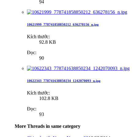
94
10621999_778741858850212_636278156_n.jpg
Kích thước:
92.8 KB
Đọc:
90
10622343_778741638850234_1242070093_n.jpg
Kích thước:
102.8 KB
Đọc:
93
More Threads in same category