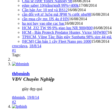
Chia sẻ cước Yonex Nanogy 98
18/08/2014
edge saber 10(trắng)mới 99%=400k
17/08/2014
Cần bán Arc 10 red và BS12
16/08/2014
cần đổi vợt zf 3u5g mã JP98 % cước nbg98
16/08/2014
cần mua cây mx JJS 4u ở HN
16/08/2014
ha noi bay vao nhe cac bac
16/08/2014
HCM_Zf2 TW 99,9% giao luu NR 900(800)
16/08/2014
HCM - Bán Protech Predator Hunter, Victor SHW807
16
TPHCM, Vũng Tàu: Bán giày Sunbatta 98% size 44 giá 
[HCM] Cần bán 1 cây Fleet Nano pro 1000
15/08/2014
crocolava
,
18/8/14
#1
Tags:
thbminh
VĐV Chuyên Nghiệp
giày đẹp quá
thbminh
,
19/8/14
#2