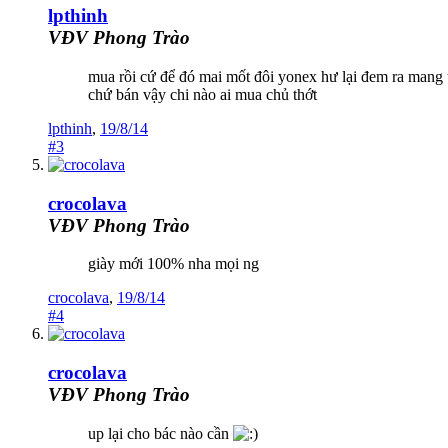
lpthinh
VĐV Phong Trào
mua rồi cứ để đó mai mốt đôi yonex hư lại đem ra mang 
chứ bán vậy chi nào ai mua chủ thớt
lpthinh
,
19/8/14
#3
crocolava
VĐV Phong Trào
giày mới 100% nha mọi ng
crocolava
,
19/8/14
#4
crocolava
VĐV Phong Trào
up lại cho bác nào cần