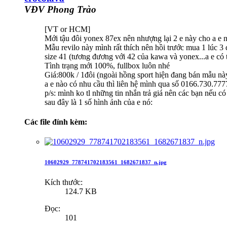
VĐV Phong Trào
[VT or HCM]
Mới tậu đôi yonex 87ex nên nhượng lại 2 e này cho a e 
Mẫu revilo này mình rất thích nên hồi trước mua 1 lúc 3 
size 41 (tương đương với 42 của kawa và yonex...a e có
Tình trạng mới 100%, fullbox luôn nhé
Giá:800k / 1đôi (ngoài hồng sport hiện đang bán mẫu nà
a e nào có nhu cầu thì liên hệ mình qua số 0166.730.77
p/s: mình ko tl những tin nhắn trả giá nên các bạn nếu c
sau đây là 1 số hình ảnh của e nó:
Các file đính kèm:
10602929_778741702183561_1682671837_n.jpg
Kích thước:
124.7 KB
Đọc:
101