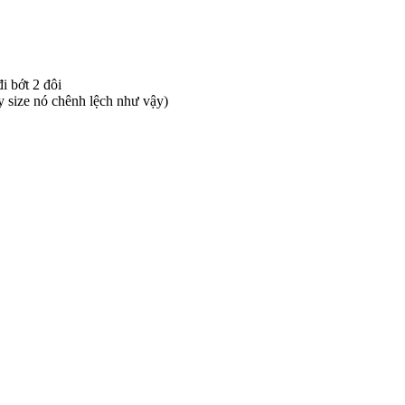
i bớt 2 đôi
y size nó chênh lệch như vậy)