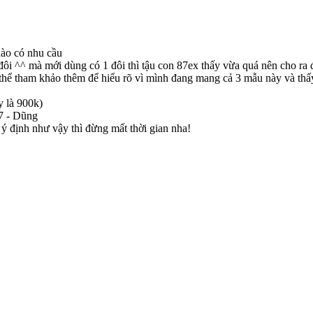
nào có nhu cầu
đôi ^^ mà mới dùng có 1 đôi thì tậu con 87ex thấy vừa quá nên cho ra đ
 thể tham khảo thêm để hiểu rõ vì mình đang mang cả 3 mẫu này và thấ
y là 900k)
77 - Dũng
ó ý định như vậy thì đừng mất thời gian nha!