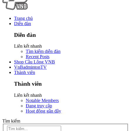
Trang chủ
Diễn đàn
Diễn đàn
Liên kết nhanh
Tìm kiếm diễn đàn
Recent Posts
Shop Cầu Lông VNB
VnBadmintonTV
Thành viên
Thành viên
Liên kết nhanh
Notable Members
Đang truy cập
Hoạt động gần đây
Tìm kiếm