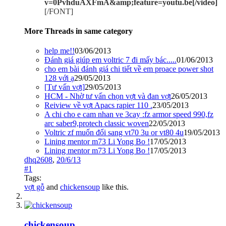
v=0PvhduAXFmA&amp;feature=youtu.be[/video]
[/FONT]
More Threads in same category
help me!!
03/06/2013
Đánh giá giúp em voltric 7 đi mấy bác.....
01/06/2013
cho em bài đánh giá chi tiết về em proace power shot
128 với ạ
29/05/2013
[Tư vấn vợt]
29/05/2013
HCM - Nhờ tư vấn chọn vợt và đan vợt
26/05/2013
Reiview về vợt Apacs rapier 110 .
23/05/2013
A chi cho e cam nhan ve 3cay :fz armor speed 990,fz
arc saber9,protech classic woven
22/05/2013
Voltric zf muốn đổi sang vt70 3u or vt80 4u
19/05/2013
Lining mentor m73 Li Yong Bo !
17/05/2013
Lining mentor m73 Li Yong Bo !
17/05/2013
dhq2608
,
20/6/13
#1
Tags:
vợt gỗ
and
chickensoup
like this.
chickensoup