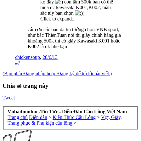
ko đấy
còn tầm 500k bạn có thể
mua dc kawasaki K001,K002, màu
sắc tùy bạn chọn
)
Click to expand...
cám ơn các bạn đã tin tưởng chọn VNB sport,
như bác ThienTuan nói thì giày chính hãng giá
khoảng 500k thì có giày Kawasaki K001 hoặc
K002 là ok nhé bạn
chickensoup
,
28/6/13
#7
(Bạn phải Đăng nhập hoặc Đăng ký để trả lời bài viết.)
Chia sẻ trang này
Tweet
Vnbadminton -Tin Tức - Diễn Đàn Cầu Lông Việt Nam
Trang chủ
Diễn đàn
>
Kiến Thức Cầu Lông
>
Vợt, Giày,
Trang phục & Phụ kiện cầu lông
>