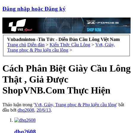
Đăng nhập hoặc Đăng ký
Vnbadminton -Tin Tức - Diễn Đàn Cầu Lông Việt Nam
Trang chủ
Diễn đàn
>
Kiến Thức Cầu Lông
>
Vợt, Giày,
Trang phục & Phụ kiện cầu lông
>
Cách Phân Biệt Giày Cầu Lông
Thật , Giả Được
ShopVNB.Com Thực Hiện
Thảo luận trong '
Vợt, Giày, Trang phục & Phụ kiện cầu lông
' bắt
đầu bởi
dhq2608
,
20/6/13
.
dhq2608