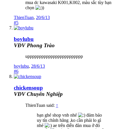
mua dc kawasaki K001,K002, màu sắc tùy bạn
chọn
)
ThienTuan
,
20/6/13
#5
boylubu
VĐV Phong Trào
upppppppppppppppppppppppp
boylubu
,
28/6/13
#6
chickensoup
VĐV Chuyên Nghiệp
ThienTuan said:
↑
bạn ghé shop vnb nhé
đảm bảo
uy tín chính hãng ,ko cần phải lo gì
nhé
ae trên diễn đàn mua ở đó