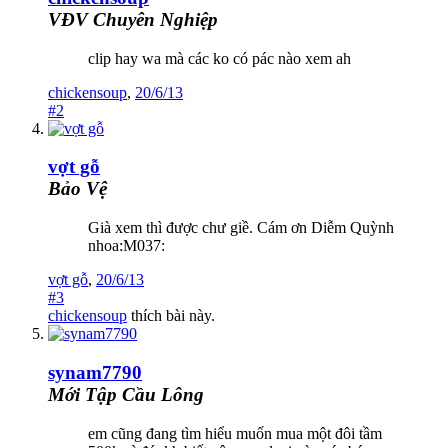
VĐV Chuyên Nghiệp
clip hay wa mà các ko có pác nào xem ah
chickensoup
,
20/6/13
#2
vợt gỗ
Bảo Vệ
Già xem thì được chư giề. Cám ơn Diễm Quỳnh
nhoa:M037:
vợt gỗ
,
20/6/13
#3
chickensoup
thích bài này.
synam7790
Mới Tập Cầu Lông
em cũng đang tìm hiểu muốn mua một đôi tầm