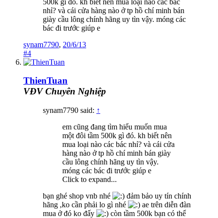
500k gì đó. kh biết nên mua loại nào các bác
nhỉ? và cái cửa hàng nào ở tp hồ chí minh bán
giày cầu lông chính hãng uy tìn vậy. móng các
bác đi trước giúp e
synam7790
,
20/6/13
#4
ThienTuan
VĐV Chuyên Nghiệp
synam7790 said:
↑
em cũng đang tìm hiểu muốn mua
một đôi tầm 500k gì đó. kh biết nên
mua loại nào các bác nhỉ? và cái cửa
hàng nào ở tp hồ chí minh bán giày
cầu lông chính hãng uy tìn vậy.
móng các bác đi trước giúp e
Click to expand...
bạn ghé shop vnb nhé
đảm bảo uy tín chính
hãng ,ko cần phải lo gì nhé
ae trên diễn đàn
mua ở đó ko đấy
còn tầm 500k bạn có thể