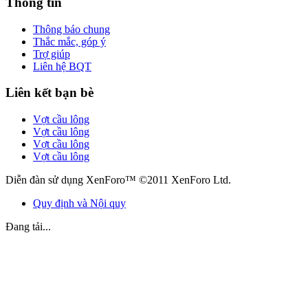
Thông tin
Thông báo chung
Thắc mắc, góp ý
Trợ giúp
Liên hệ BQT
Liên kết bạn bè
Vợt cầu lông
Vợt cầu lông
Vợt cầu lông
Vợt cầu lông
Diễn đàn sử dụng XenForo™ ©2011 XenForo Ltd.
Quy định và Nội quy
Đang tải...