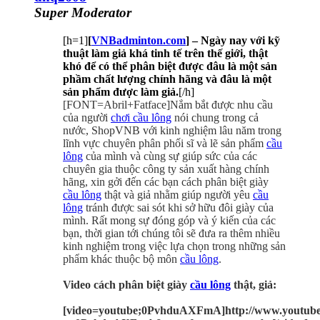
Super Moderator
[h=1]
[
VNBadminton.com
] – Ngày nay với kỹ
thuật làm giả khá tinh tế trên thế giới, thật
khó để có thể phân biệt được đâu là một sản
phầm chất lượng chính hãng và đâu là một
sản phẩm được làm giả.
[/h]
[FONT=Abril+Fatface]Nắm bắt được nhu cầu
của người
chơi cầu lông
nói chung trong cả
nước, ShopVNB với kinh nghiệm lâu năm trong
lĩnh vực chuyên phân phối sĩ và lẽ sản phẩm
cầu
lông
của mình và cùng sự giúp sức của các
chuyên gia thuộc công ty sản xuất hàng chính
hãng, xin gởi đến các bạn cách phân biệt giày
cầu lông
thật và giả nhằm giúp người yêu
cầu
lông
tránh được sai sót khi sở hữu đôi giày của
mình. Rất mong sự đóng góp và ý kiến của các
bạn, thời gian tới chúng tôi sẽ đưa ra thêm nhiều
kinh nghiệm trong việc lựa chọn trong những sản
phẩm khác thuộc bộ môn
cầu lông
.
Video cách phân biệt giày
cầu lông
thật, giả:
[video=youtube;0PvhduAXFmA]http://www.youtube